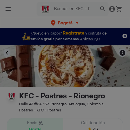
Bogotá
Regístrate
¿Nuevo en Rappi?
y disfruta de
envíos gratis por semanas
Aplican TyC
KFC - Postres - Rionegro
Calle 43 #54-139, Rionegro, Antioquia, Colombia
Postres - KFC - Postres
Envío
Calificación
Gratis
4.7