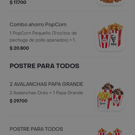
de Arequipe
$ 17.700
Combo ahorro PopCorn
1 PopCorn Pequeño (Trocitos de
pechuga de pollo apanados) + 1
Sundae Arequipe
$ 20.800
POSTRE PARA TODOS
2 AVALANCHAS PAPA GRANDE
2 Avalanchas Oreo + 1 Papa Grande
$ 29.700
POSTRE PARA TODOS