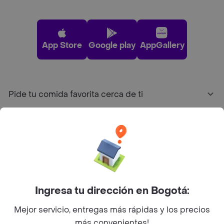
App Store
Google play
AppGallery
Pide tu comida favorita cerca de ti
Categorías
Únete a Rappi
Sobre Rappi
Ingresa tu dirección en Bogotá:
Mejor servicio, entregas más rápidas y los precios
Facebook
Twitter
Instagram
más convenientes!