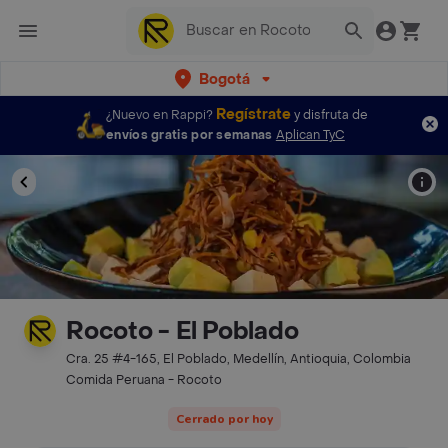
Bogotá
Regístrate
¿Nuevo en Rappi?
y disfruta de
envíos gratis por semanas
Aplican TyC
Rocoto - El Poblado
Cra. 25 #4-165, El Poblado, Medellín, Antioquia, Colombia
Comida Peruana - Rocoto
Cerrado por hoy