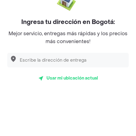
Mercari - Postres
Myriam Camhi Co
Ingresa tu dirección en Bogotá:
Magnifique
Mejor servicio, entregas más rápidas y los precios
más convenientes!
Empanaditas de Pipian - Empanadas
Desayunadero de la 42
Luisa Postres
Usar mi ubicación actual
Sopitas y Frijoladas
Subway
Top Marcas y Cadenas de Restaurantes
Encuéntranos en estos países