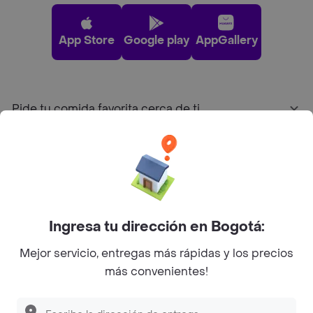
App Store
Google play
AppGallery
Pide tu comida favorita cerca de ti
Categorías
Únete a Rappi
Ingresa tu dirección en Bogotá:
Sobre Rappi
Mejor servicio, entregas más rápidas y los precios
más convenientes!
Facebook
Twitter
Instagram
©
2026
Rappi Inc. All rights reserved.