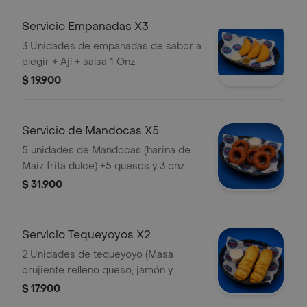
Servicio Empanadas X3
3 Unidades de empanadas de sabor a
elegir + Ají + salsa 1 Onz
$ 19.900
Servicio de Mandocas X5
5 unidades de Mandocas (harina de
Maiz frita dulce) +5 quesos y 3 onz
suero
$ 31.900
Servicio Tequeyoyos X2
2 Unidades de tequeyoyo (Masa
crujiente relleno queso, jamón y
plátano maduro frito + 1 salsa 3 onz
$ 17.900