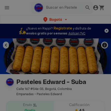
Bogotá
Regístrate
¿Nuevo en Rappi?
y disfruta de
envíos gratis por semanas
Aplican TyC
Pasteles Edward - Suba
Calle 167 #54a-35, Bogotá, Colombia
Empanadas - Pasteles Edward
Envío
Calificación
Gratis
4.5