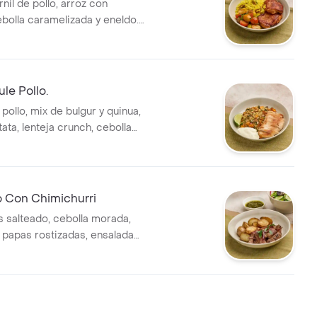
rnil de pollo, arroz con
bolla caramelizada y eneldo.
 ensalada de tomates y
le Pollo.
ollo, mix de bulgur y quinua,
tata, lenteja crunch, cebolla
rbas frescas, almendras,
te de oliva y limón.
 Con Chimichurri
 salteado, cebolla morada,
, papas rostizadas, ensalada
, pepino, rábano, aguacate,
girasol y vinagreta de