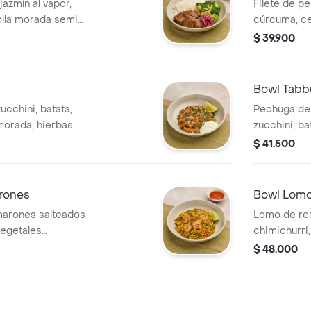
jazmín al vapor,
Filete de pe
olla morada semi
cúrcuma, ce
Servido con
$ 39.900
tzatziki.
Bowl Tabbu
ucchini, batata,
Pechuga de p
 morada, hierbas
zucchini, ba
neh, aceite de
morada, hie
$ 41.500
labneh, acei
rones
Bowl Lomo
marones salteados
Lomo de res
vegetales
chimichurri
melizada, hierbas
de lechugas
$ 48.000
ro aparte.
semillas de 
balsámico.