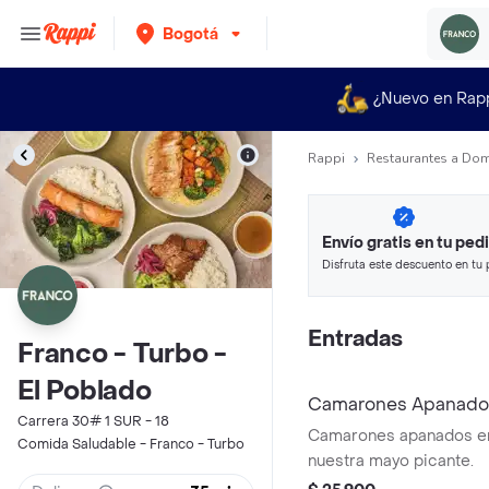
Bogotá
¿Nuevo en Rap
Rappi
Restaurantes a Dom
Envío gratis en tu ped
Disfruta este descuento en tu 
en minutos.
Entradas
Franco - Turbo -
El Poblado
Camarones Apanados
Carrera 30# 1 SUR - 18
Camarones apanados e
Comida Saludable - Franco - Turbo
nuestra mayo picante.