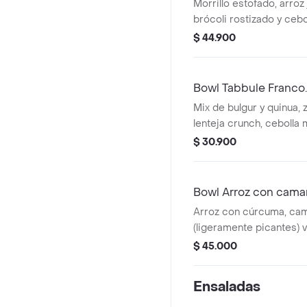
Morrillo estofado, arroz 
brócoli rostizado y ceb
encurtida.
$ 44.900
Bowl Tabbule Franco.
Mix de bulgur y quinua, z
lenteja crunch, cebolla
frescas, almendras, lab
$ 30.900
oliva y limón.
Bowl Arroz con cama
Arroz con cúrcuma, ca
(ligeramente picantes) 
salteados; cebolla cara
$ 45.000
frescas y salsa pomodo
Ensaladas