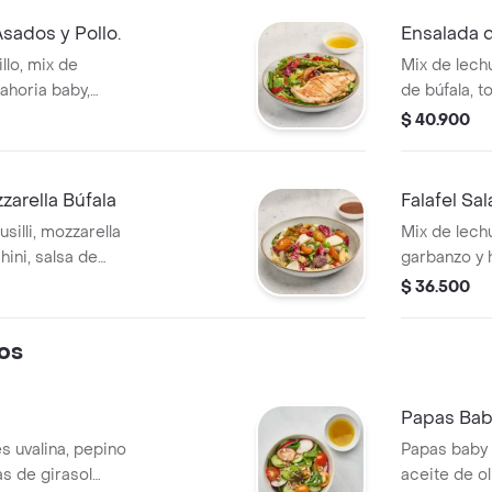
sados y Pollo.
Ensalada d
llo, mix de
Mix de lechu
ahoria baby,
de búfala, t
asados, zucchini y
aceitunas n
$ 40.900
ahumada y v
zzarella Búfala
Falafel Sa
silli, mozzarella
Mix de lechu
hini, salsa de
garbanzo y h
nagreta
tomates asa
$ 36.500
encurtida, vi
os
Papas Bab
s uvalina, pepino
Papas baby 
as de girasol
aceite de ol