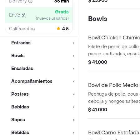
$ 25.900
Delivery
35 min
Gratis
Envío
Bowls
(nuevos usuarios)
Calificación
4.5
Bowl Chicken Chimich
Entradas
Filete de pernil de pollo
papas rostizadas, ensal
Bowls
pepino, rábano, aguacat
$ 41.000
girasol y vinagreta de b
Ensaladas
Acompañamientos
Bowl de Pollo Medio 
Postres
Pechuga de pollo, cous c
cebolla y hongos salte
Bebidas
condimentos. Ají yemeni
$ 41.000
aparte. (Contiene ajonjolí
Sopas
Bowl Carne Estofada
Bebidas