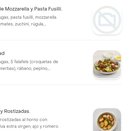
e Mozzarella y Pasta Fusilli.
gas, pasta fusilli, mozzarella
omates, zuchini, rúgula,
egras, salsa de berenjena
inagreta de balsámico.
lad
gas, 5 falafels (croquetas de
ierbas), rábano, pepino,
dos, cebolla morada
nagreta cítrica y Tzatziki.
y Rostizadas.
rostizadas al horno con
iva extra virgen, ajo y romero.