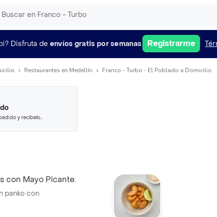
Registrarme
pi?
Disfruta de
envíos gratis por semanas
Tér
icilio
Restaurantes en Medellín
Franco - Turbo - El Poblado a Domicilio
ido
pedido y recíbelo
 con Mayo Picante.
n panko con