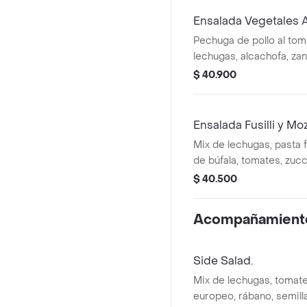
Ensalada Vegetales A
Pechuga de pollo al tomi
lechugas, alcachofa, zan
habichuelines, tomates 
$ 40.900
vinagreta de estragón.
Ensalada Fusilli y Mo
Mix de lechugas, pasta fu
de búfala, tomates, zucc
berenjena ahumada y vi
$ 40.500
balsámico.
Acompañamient
Side Salad.
Mix de lechugas, tomate
europeo, rábano, semill