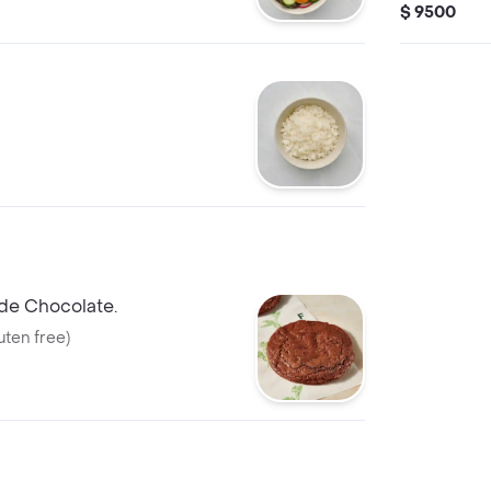
shallots.
$ 9500
de Chocolate.
uten free)