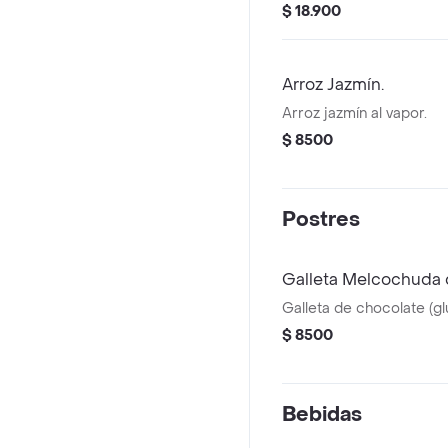
tostadas y vinagreta de 
$ 18.900
Arroz Jazmín.
Arroz jazmín al vapor.
$ 8500
Postres
Galleta Melcochuda 
Galleta de chocolate (gl
$ 8500
Bebidas