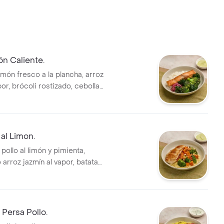
n Caliente.
lmón fresco a la plancha, arroz
por, brócoli rostizado, cebolla
 encurtida, kale crocante y
aparte.
 al Limon.
ollo al limón y pimienta,
arroz jazmín al vapor, batatas
rostizados, almendras tostadas
e.
 Persa Pollo.