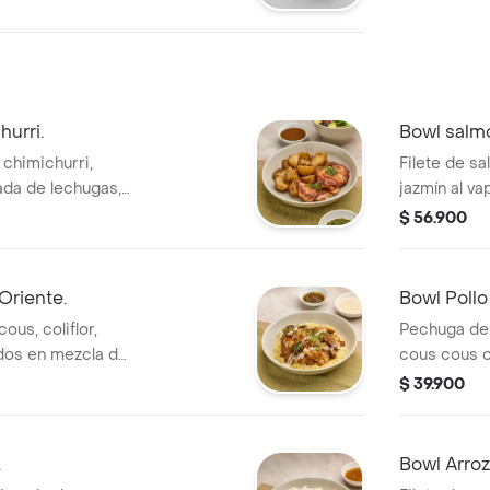
urri.
Bowl salmó
, chimichurri,
Filete de sa
ada de lechugas,
jazmín al va
e, semillas de
morada semi
$ 56.900
alsámico.
mayo verde 
Oriente.
Bowl Pollo
ous, coliflor,
Pechuga de p
ados en mezcla de
cous cous o 
ta y salsa tahine
y brócolis 
$ 39.900
).
y mayo verd
.
Bowl Arroz