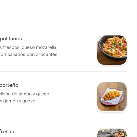
politanos
 frescos, queso mozarella,
acompañados con crocantes
 pan, queso crema y
 porteño
elleno de jamón y queso:
on jamón y queso.
 fresas