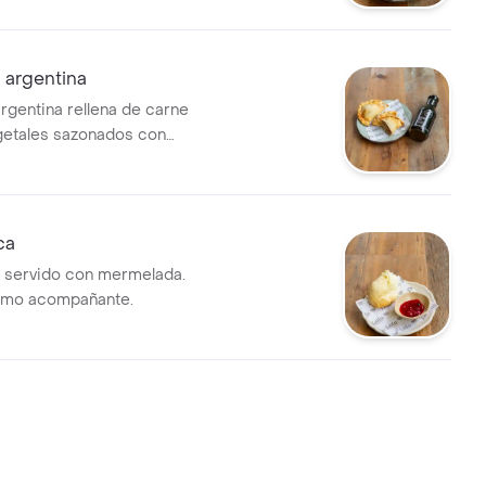
argentina
gentina rellena de carne
getales sazonados con
ca
 servido con mermelada.
omo acompañante.