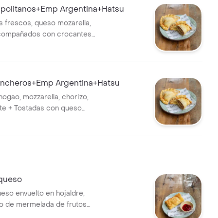
politanos+Emp Argentina+Hatsu
 frescos, queso mozarella,
acompañados con crocantes
 pan, queso crema y
 + Hatsu 400ml + Empanada
ncheros+Emp Argentina+Hatsu
hogao, mozzarella, chorizo,
te + Tostadas con queso
rmelada + Hatsu 400ml +
rgentina
 queso
ueso envuelto en hojaldre,
 de mermelada de frutos