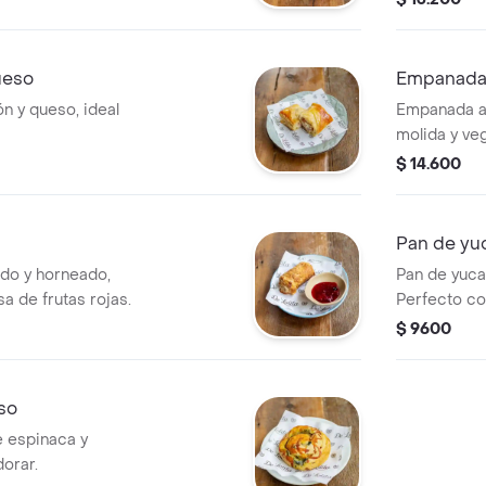
ueso
Empanada 
n y queso, ideal
Empanada ar
molida y ve
especias.
$ 14.600
Pan de yu
ado y horneado,
Pan de yuca
 de frutas rojas.
Perfecto c
$ 9600
so
e espinaca y
orar.