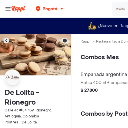
Bogotá
¿Nuevo en Rap
Rappi
Restaurantes a Dom
Combos Mes
Empanada argentina 
Hatsu 400ml + empanad
$ 27.800
De Lolita -
Rionegro
Calle 43 #54-139, Rionegro,
Combos by Pos
Antioquia, Colombia
Postres - De Lolita