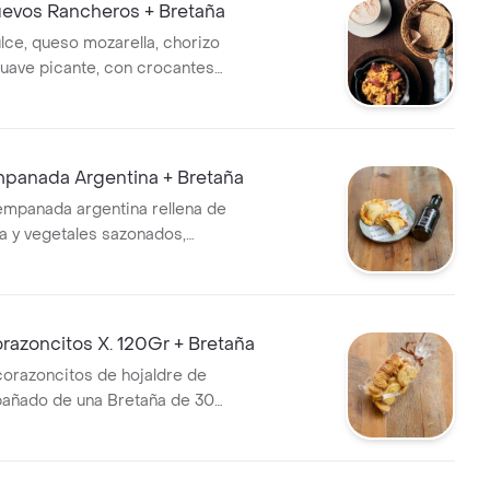
vos Rancheros + Bretaña
lce, queso mozarella, chorizo
suave picante, con crocantes
 pan, queso crema y
+ Bretaña de 300 ml
anada Argentina + Bretaña
mpanada argentina rellena de
a y vegetales sazonados,
 de una bebida Hatsu tea.
azoncitos X. 120Gr + Bretaña
orazoncitos de hojaldre de
añado de una Bretaña de 300