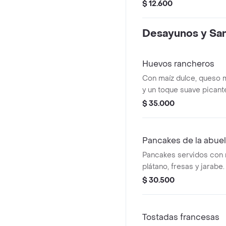
$ 12.600
Desayunos y Sa
Huevos rancheros
Con maíz dulce, queso m
y un toque suave picant
tostadas de pan, queso
$ 35.000
mermelada.
Pancakes de la abue
Pancakes servidos con 
plátano, fresas y jarabe.
$ 30.500
Tostadas francesas