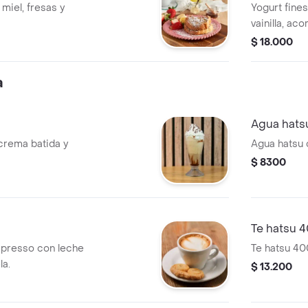
miel, fresas y
Yogurt fine
vainilla, a
$ 18.000
a
Agua hats
crema batida y
Agua hatsu 
$ 8300
Te hatsu 
spresso con leche
Te hatsu 40
la.
$ 13.200