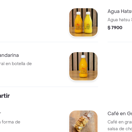
Agua Hats
Agua hatsu 
$ 7900
andarina
al en botella de
rtir
r
Café en Gr
n forma de
Café en gran
salsa de ch