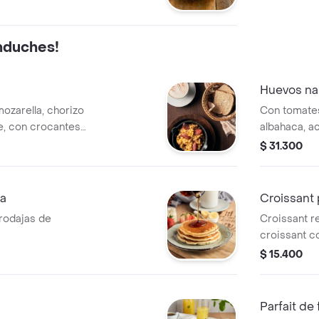
nduches!
Huevos na
ozarella, chorizo
Con tomates
e, con crocantes
albahaca, 
 crema y
tostadas de
$ 31.300
mermelada.
la
Croissant
rodajas de
Croissant r
croissant c
$ 15.400
Parfait de