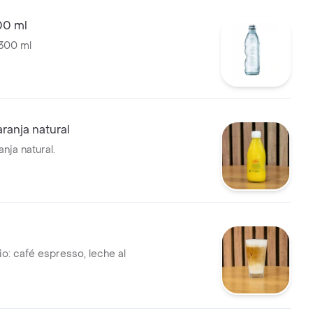
00 ml
300 ml
ranja natural
nja natural.
rio: café espresso, leche al