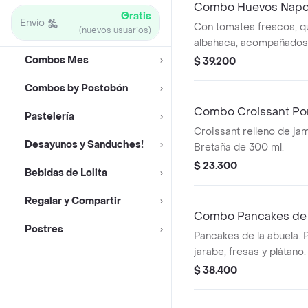
Combo Huevos Napol
Gratis
Envío
Con tomates frescos, q
(nuevos usuarios)
albahaca, acompañados
tostadas de pan, queso
Combos Mes
$ 39.200
mermelada. + Bretaña d
Combos by Postobón
Combo Croissant Por
Pastelería
Croissant relleno de ja
Desayunos y Sanduches!
Bretaña de 300 ml.
$ 23.300
Bebidas de Lolita
Regalar y Compartir
Combo Pancakes de l
Postres
Pancakes de la abuela.
jarabe, fresas y plátano
ml.
$ 38.400