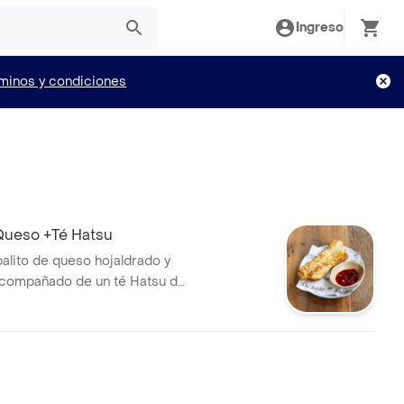
Ingreso
minos y condiciones
 Queso +Té Hatsu
lito de queso hojaldrado y
acompañado de un té Hatsu de