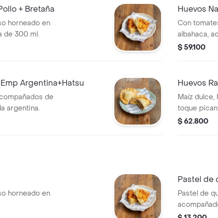
ollo + Bretaña
Huevos Na
eso horneado en
Con tomates
a de 300 ml.
albahaca, 
tostadas de
$ 59.100
mermelada.
Argentina
+Emp Argentina+Hatsu
Huevos Ra
 acompañados de
Maíz dulce, 
 argentina.
toque pican
crema y me
$ 62.800
Empanada A
Pastel de
eso horneado en
Pastel de q
acompañado
rojos.
$ 13.200