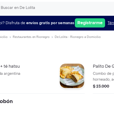
Registrarme
pi?
Disfruta de
envíos gratis por semanas
Tér
icilio
Restaurantes en Rionegro
De Lolita - Rionegro a Domicilio
+ té hatsu
Palito De
a argentina
Combo de pa
horneado, 
400 ml.
$ 23.000
tobón