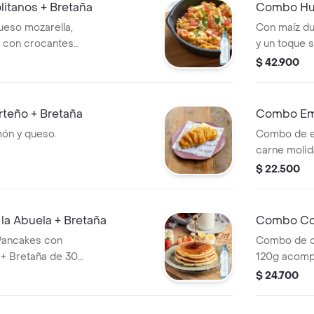
itanos + Bretaña
Combo Hue
ueso mozarella,
Con maíz du
 con crocantes
y un toque 
 crema y
tostadas de
$ 42.900
e 300 ml
mermelada. 
teño + Bretaña
Combo Emp
món y queso.
Combo de e
carne molid
acompañado
$ 22.500
a Abuela + Bretaña
Combo Cor
 Pancakes con
Combo de c
. + Bretaña de 300
120g acomp
ml.
$ 24.700