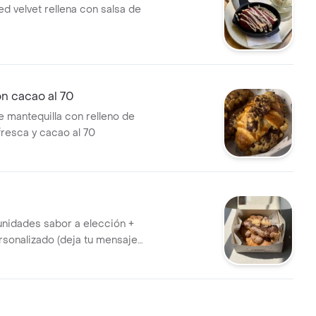
ed velvet rellena con salsa de
n cacao al 70
e mantequilla con relleno de
fresca y cacao al 70
unidades sabor a elección +
sonalizado (deja tu mensaje
 de comentarios)