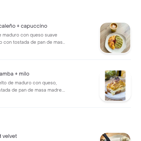
caleño + capuccino
e maduro con queso suave
 con tostada de pan de masa
a de aguacate y un toque de
 capuccino 9 oz
samba + milo
lto de maduro con queso,
ostada de pan de masa madre.
 con milo
d velvet