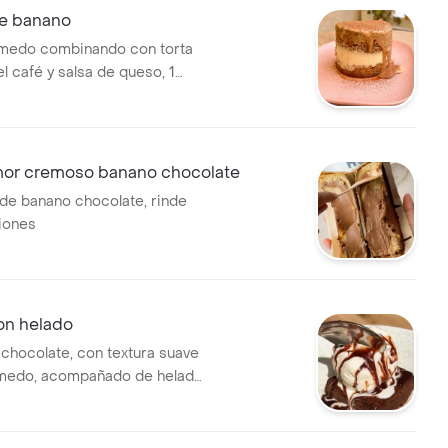
de banano
úmedo combinando con torta
l café y salsa de queso, 1
or cremoso banano chocolate
e banano chocolate, rinde
iones
on helado
chocolate, con textura suave
úmedo, acompañado de helado