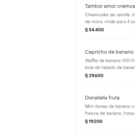
Tambor amor cremoso
Cheescake de vainilla. 
de mora. rinde para 4 
$ 54.400
Capricho de banano y
Waffle de banano 100 fr
bola de helado de banan
y nueces crocantes.
$ 29.600
Donatella fruta
Mini donas de banano con
fresca de banano, fresa
unidades.
$ 19.200