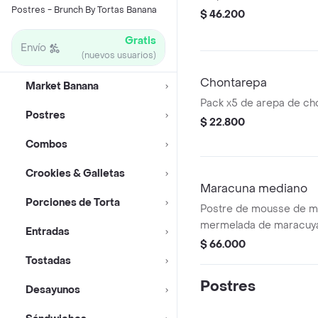
Postres - Brunch By Tortas Banana
$ 46.200
Gratis
Envío
(nuevos usuarios)
Chontarepa
Market Banana
Pack x5 de arepa de ch
Postres
$ 22.800
Combos
Crookies & Galletas
Maracuna mediano
Porciones de Torta
Postre de mousse de m
mermelada de maracuyá
Entradas
base de torta de banan
$ 66.000
leches. 6-8 porciones (
Tostadas
acompañada de salsa de 
Postres
Desayunos