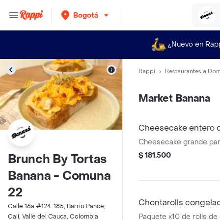
Bogotá
¿Nuevo en Rap
Rappi
Restaurantes a Dom
Market Banana
Cheesecake entero c
Cheesecake grande par
$ 181.500
Brunch By Tortas
Banana - Comuna
22
Chontarolls congela
Calle 16a #124-185, Barrio Pance,
Paquete x10 de rolls de
Cali, Valle del Cauca, Colombia