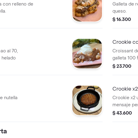
a con relleno de
Galleta de r
lla.
queso.
$ 16.300
Crookie co
ao al 70,
Croissant d
 helado
galleta 100 
$ 23.700
Crookie x2
e nutella
Crookie x2 
mensaje per
en la cajita
$ 43.600
rta