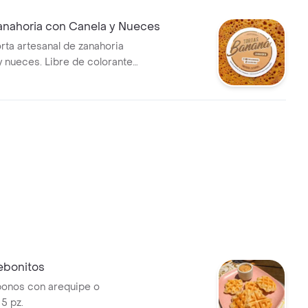
Zanahoria con Canela y Nueces
orta artesanal de zanahoria
y nueces. Libre de colorantes
es.
ebonitos
bonos con arequipe o
5 pz.