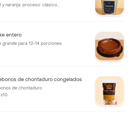
al y naranja. proceso: clásico
en: pitalito, huila. altura: 1800-
e entero
 grande para 12-14 porciones
ebonos de chontaduro congelados
bonos de chontaduro
 x10