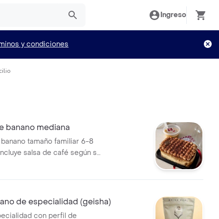
Ingreso
minos y condiciones
ilio
de banano mediana
 banano tamaño familiar 6-8
incluye salsa de café según su
ano de especialidad (geisha)
ecialidad con perfil de