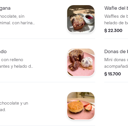
egana
Wafle del
ocolate, sin
Waffles de 
nimal. con harina
helado de b
rojos, 1 unid
$ 22.300
ado
Donas de 
 con relleno
Mini donas 
antes y helado de
acompañada
$ 15.700
 chocolate y un
dad.