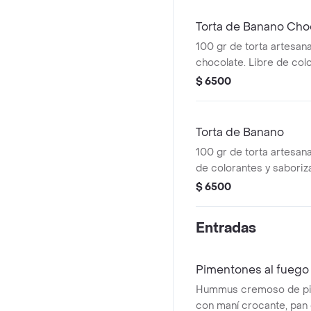
Torta de Banano Cho
100 gr de torta artesan
chocolate. Libre de col
saborizantes. Contiene f
$ 6500
Torta de Banano
100 gr de torta artesana
de colorantes y saboriz
fruta.
$ 6500
Entradas
Pimentones al fuego
Hummus cremoso de pi
con maní crocante, pa