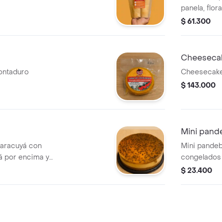
panela, flor
natural. orig
$ 61.300
2000
Cheesecak
ontaduro
Cheesecake
$ 143.000
Mini pand
aracuyá con
Mini pande
 por encima y
congelados
o bañada en 3
$ 23.400
viene
vainilla)