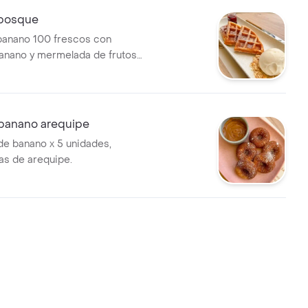
 bosque
banano 100 frescos con
anano y mermelada de frutos
ad.
banano arequipe
de banano x 5 unidades,
s de arequipe.