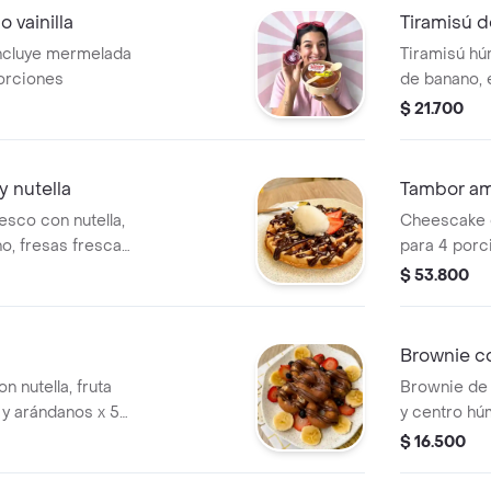
 vainilla
Tiramisú 
incluye mermelada
Tiramisú h
porciones
de banano, e
unidad.
$ 21.700
 nutella
Tambor am
esco con nutella,
Cheescake d
o, fresas frescas
para 4 porc
$ 53.800
Brownie c
 nutella, fruta
Brownie de 
 y arándanos x 5
y centro h
de vainilla
$ 16.500