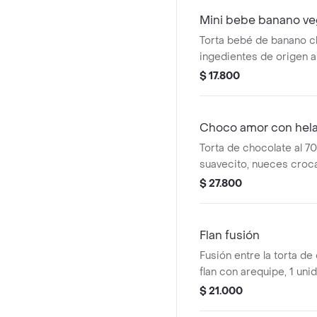
Mini bebe banano v
Torta bebé de banano ch
ingedientes de origen a
de arroz y almendra
$ 17.800
Choco amor con hel
Torta de chocolate al 70
suavecito, nueces croc
vainilla, 1 unidad.
$ 27.800
Flan fusión
Fusión entre la torta de
flan con arequipe, 1 uni
$ 21.000