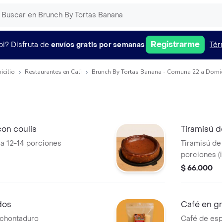
Registrarme
pi?
Disfruta de
envíos gratis por semanas
Tér
icilio
Restaurantes en Cali
Brunch By Tortas Banana - Comuna 22 a Domic
on coulis
Tiramisú 
a 12-14 porciones
Tiramisú de
porciones (
tamaño)
$ 66.000
dos
Café en gr
 chontaduro
Café de esp