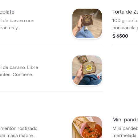
colate
Torta de 
al de banano con
100 gr de t
orantes y
con canela 
ruta.
y saborizant
$ 6500
l de banano. Libre
antes. Contiene
Mini pand
mentón rostizado
Mini pande
n de masa madre
mermelada, 