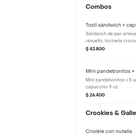
Combos
Tosti sándwich + ca
Sándwich de pan artesa
revuelto, tocineta croca
queso + capuccino 9 oz
$ 43.800
Mini pandebonitos +
Mini pandebonitos x 5 
capuccino 9 oz
$ 26.400
Crookies & Galle
Crookie con nutella