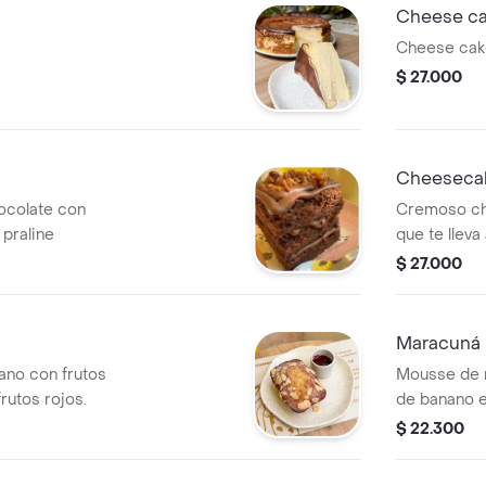
Cheese ca
Cheese cak
$ 27.000
Cheesecak
ocolate con
Cremoso ch
praline
que te lleva 
$ 27.000
Maracuná
no con frutos
Mousse de 
rutos rojos.
de banano e
con salsa de 
$ 22.300