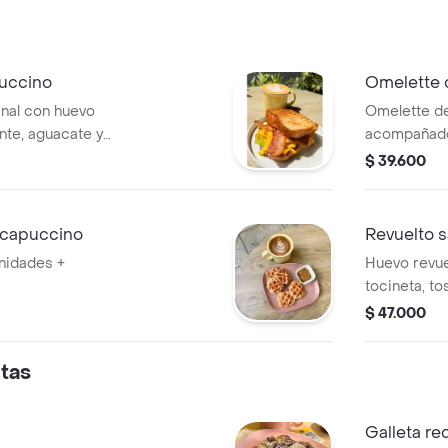
puccino
Omelette 
nal con huevo
Omelette d
nte, aguacate y
acompañado
madre, crem
$ 39.600
pimienta. +
 capuccino
Revuelto 
unidades +
Huevo revue
tocineta, t
acompañado
$ 47.000
tas
Galleta re