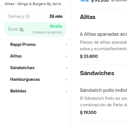
-8%
$ 93.200
$ 101.7
Alitas - Wings & Burgers By Jarris
2 rancho + 2 sirope de mi
equivale a una pieza de 
Alitas
Delivery
35 min
Gratis
Envío
(nuevos usuarios)
6 Alitas apanadas a
Piezas de alitas apanad
Rappi Promo
salsa y acompañamiento
Alitas
$ 25.800
Sándwiches
Sándwiches
Hamburguesas
Sándwich pollo indiv
Bebidas
El Sándwich Pollo es un
combinación de filete de
asado o apanado, pan, queso, c
$ 19.300
lechuga, cebolla carame
tomates y tu salsa pref