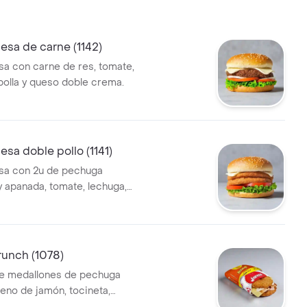
don). Con cada bocado,
 de la perfecta armonía de
exturas, creando una
sa de carne (1142)
culinaria única y satisfactoria.
 con carne de res, tomate,
una comida rápida y sabrosa
bolla y queso doble crema.
r momento del día.
 de papa a elección ( papa
papa Crispy) + Gaseosa Pet
a doble pollo (1141)
a con 2u de pechuga
 apanada, tomate, lechuga,
a blanca.
runch (1078)
e medallones de pechuga
leno de jamón, tocineta,
sa cesar.