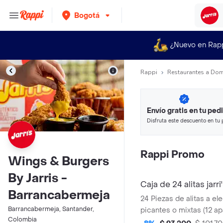
Bogotá
¿Nuevo en Rap
Rappi
Restaurantes a Dom
Envío gratis en tu ped
Disfruta este descuento en tu 
en minutos.
Rappi Promo
Wings & Burgers
By Jarris -
Caja de 24 alitas jarri
Barrancabermeja
24 Piezas de alitas a el
Barrancabermeja, Santander,
picantes o mixtas (12 a
Colombia
picantes)) + 20 arepas 