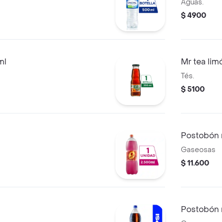
Aguas.
$ 4900
ml
Mr tea li
Tés.
$ 5100
Postobón 
Gaseosas
$ 11.600
Postobón m