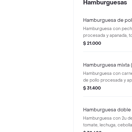
Hamburguesas
Smoky (Cordon). Con c
disfrutarás de la perfe
sabores y texturas, cre
Hamburguesa de pollo
experiencia culinaria úni
Hamburguesa con pechu
Ideal para una comida r
procesada y apanada, t
en cualquier momento de
queso y salsa blanca.
$ 21.000
Hamburguesa mixta (
Hamburguesa con carne
de pollo procesada y ap
lechuga, queso.
$ 31.400
Hamburguesa doble c
Hamburguesa con 2u de
tomate, lechuga, ceboll
crema.