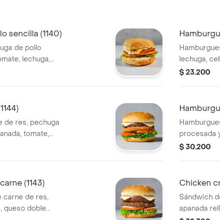
ada bocado,
Smoky (Cor
cta armonía de
disfrutarás
ando una
sabores y t
 sencilla (1140)
Hamburgue
ca y satisfactoria.
experiencia 
ga de pollo
Hamburguesa
ápida y sabrosa
Ideal para 
omate, lechuga,
lechuga, ce
l día.
en cualquie
$ 23.200
Acompañado
Francesa o 
400 Ml
1144)
Hamburgues
 de res, pechuga
Hamburgues
anada, tomate,
procesada y
queso y sals
$ 30.200
arne (1143)
Chicken c
 carne de res,
Sándwich d
a, queso doble
apanada rel
queso y sal