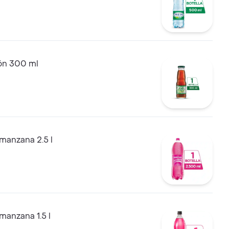
món 300 ml
manzana 2.5 l
anzana 1.5 l