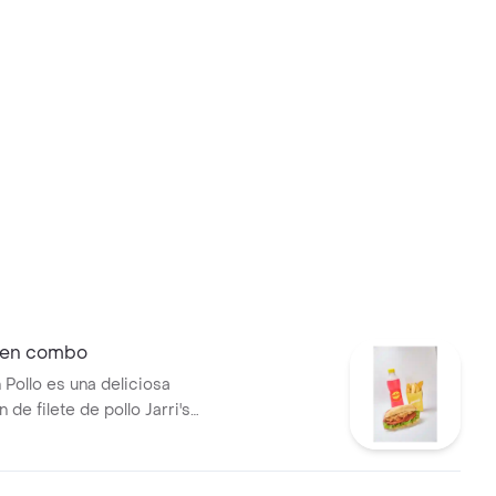
 en combo
 Pollo es una deliciosa
de filete de pollo Jarri's
, pan, queso, crujiente
bolla caramelizada, jugosos
u salsa preferida: BBQ o