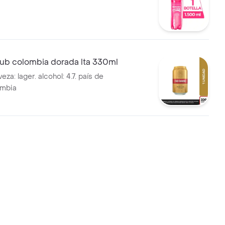
lub colombia dorada lta 330ml
 alcohol: 4.7. país de
ombia