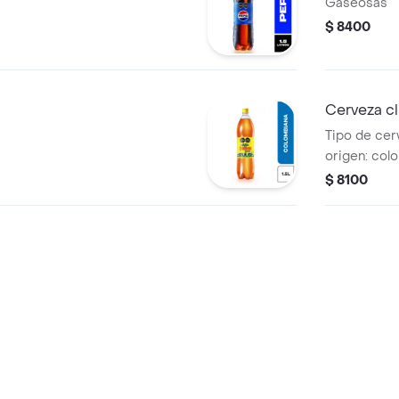
Gaseosas
$ 8400
Cerveza c
Tipo de cerveza: lager.
origen: col
$ 8100