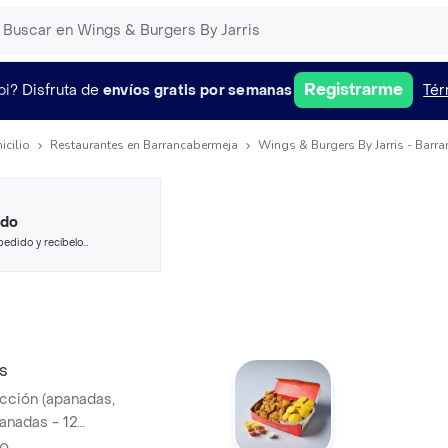
Registrarme
pi?
Disfruta de
envíos gratis por semanas
Tér
icilio
Restaurantes en Barrancabermeja
Wings & Burgers By Jarris - Barr
ido
pedido y recíbelo
's
ección (apanadas,
panadas - 12
+2 miel mostaza +