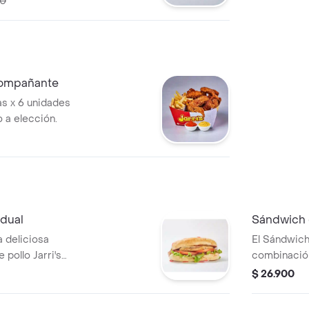
00
el. una alita
ala.
compañante
as x 6 unidades
 a elección.
idual
Sándwich
a deliciosa
El Sándwich
 pollo Jarri's
combinación 
rujiente
asado o apanado
$ 26.900
lizada, jugosos
lechuga, ce
erida: BBQ o
tomates y t