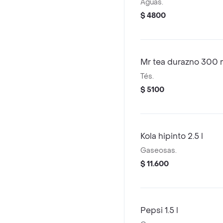
Aguas.
$ 4800
Mr tea durazno 300 
Tés.
$ 5100
Kola hipinto 2.5 l
Gaseosas.
$ 11.600
Pepsi 1.5 l