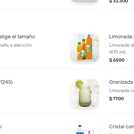
$ 32.300
elige el tamaño
Limonada d
maño a elección
Limonada de
(470 ml).
$ 6500
(1245)
Granizada 
Limonada ce
$ 7700
l
Cristal co