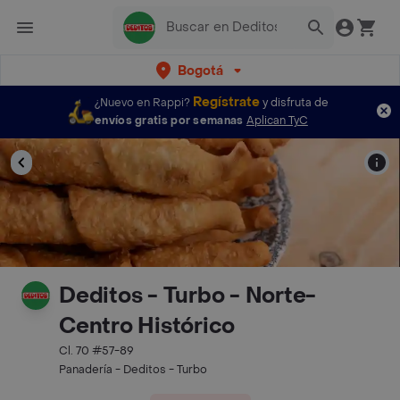
Bogotá
Regístrate
¿Nuevo en Rappi?
y disfruta de
envíos gratis por semanas
Aplican TyC
Deditos - Turbo - Norte-
Centro Histórico
Cl. 70 #57-89
Panadería - Deditos - Turbo