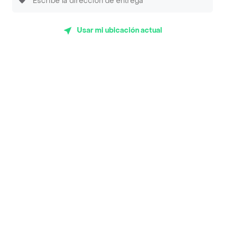
Sopitas y Frijoladas
Usar mi ubicación actual
Subway
En los mas de 42 opiniones de clientes de Rappi fueron
realizadas pidiendo a domicilio de Deditos - Turbo en
Barranquilla y lo calificaron con un promedio de 4.2
sobre un máximo de 5.
Del total de Restaurantes, Deditos - Turbo es uno de los
más importantes en Barranquilla con 4.2 de rating sobre
un máximo de 5.
Top Marcas y Cadenas de Restaurantes