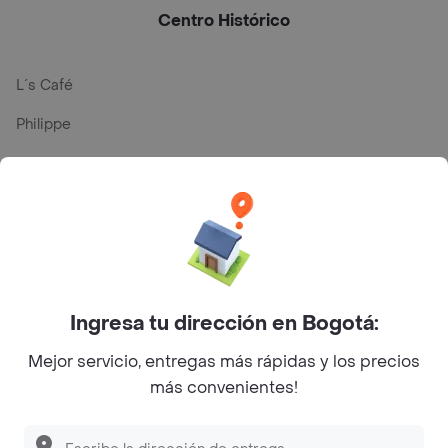
Centro Histórico
L´s Café
Philippe
Baskin Robbins
La Cesta
Mercari - Postres
Myriam Camhi Co
Magnifique
Ingresa tu dirección en Bogotá:
Empanaditas de Pipian - Empanadas
Mejor servicio, entregas más rápidas y los precios
más convenientes!
Desayunadero de la 42
Luisa Postres