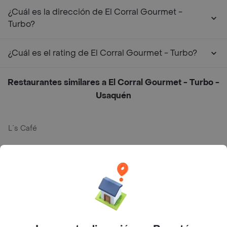
¿Cuál es la dirección de El Corral Gourmet -
Turbo?
¿Cuál es el rating de El Corral Gourmet - Turbo?
Restaurantes similares a El Corral Gourmet - Turbo -
Usaquén
L´s Café
Philippe
Baskin Robbins
La Cesta
Mercari - Postres