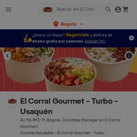
Bogotá
Regístrate
¿Nuevo en Rappi?
y disfruta de
envíos gratis por semanas
Aplican TyC
El Corral Gourmet - Turbo -
Usaquén
Ac 116 #15-71, Bogotá, Colombia (Recoger en El Corral
Gourmet)
Comida Saludable - El Corral Gourmet - Turbo