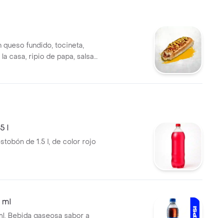
 queso fundido, tocineta,
la casa, ripio de papa, salsas
 gusto.
5 l
tobón de 1.5 l, de color rojo
 ml
l. Bebida gaseosa sabor a