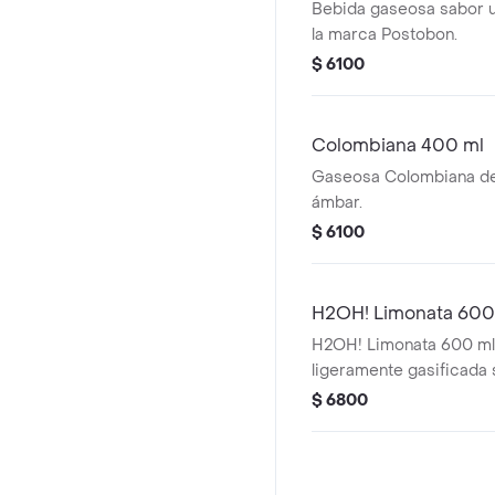
Bebida gaseosa sabor 
la marca Postobon.
$ 6100
Colombiana 400 ml
Gaseosa Colombiana de
ámbar.
$ 6100
H2OH! Limonata 600
H2OH! Limonata 600 ml
ligeramente gasificada 
que contiene edulcoran
$ 6800