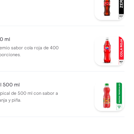
0 ml
mio sabor cola roja de 400
 porciones.
al 500 ml
opical de 500 ml con sabor a
nja y piña.