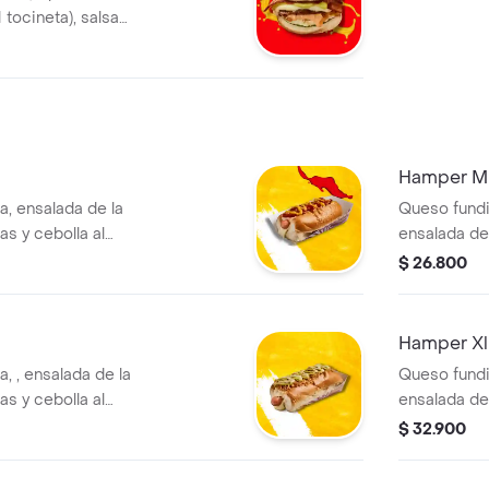
1 tocineta), salsas
Hamper Mi
a, ensalada de la
Queso fundid
as y cebolla al
ensalada de 
y cebolla al
$ 26.800
Hamper Xl
, , ensalada de la
Queso fundid
as y cebolla al
ensalada de 
y cebolla al
$ 32.900