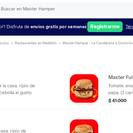
Registrarme
pi?
Disfruta de
envíos gratis por semanas
Tér
icilio
Restaurantes en Medellín
Master Hamper - La Candelaria a Domicili
Master Ful
 la casa, ripio de
Tomate, ensa
 cebolla al gusto.
papa, (2 car
salsas y ceb
$ 41.000
asa, ripio de