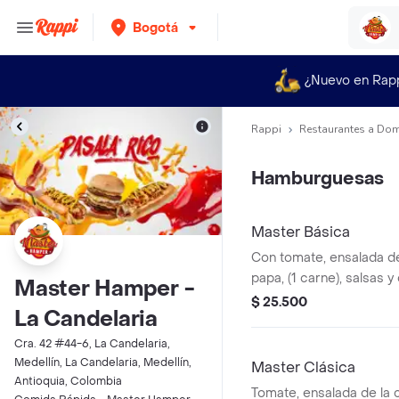
Bogotá
¿Nuevo en Rap
Rappi
Restaurantes a Dom
Hamburguesas
Master Básica
Con tomate, ensalada de
papa, (1 carne), salsas y
Master Hamper -
$ 25.500
La Candelaria
Cra. 42 #44-6, La Candelaria,
Medellín, La Candelaria, Medellín,
Master Clásica
Antioquia, Colombia
Tomate, ensalada de la c