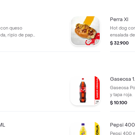
Perra Xl
 con queso
Hot dog con
ada, ripio de papa,
ensalada de 
.
y cebolla al
$ 32.900
Gaseosa 1.
Gaseosa Pos
y tapa roja.
$ 10.100
ML
Pepsi 400
Pepsi 400 m