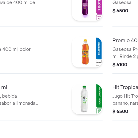
uva de 400 ml de
Gaseosa
$ 6500
Premio 40
 400 ml, color
Gaseosa Pre
ml. Rinde 2
$ 6100
 ml
Hit Tropic
, bebida
Jugo Hit Tr
sabor a limonada
banano, nara
tes.
$ 6500