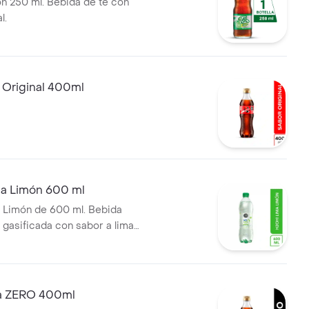
n 250 ml. Bebida de té con
l.
 Original 400ml
a Limón 600 ml
 Limón de 600 ml. Bebida
 gasificada con sabor a lima
iene edulcorantes.
a ZERO 400ml