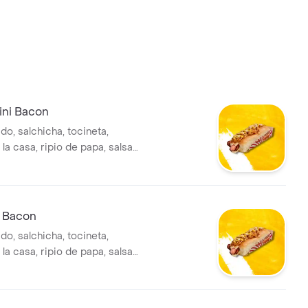
ni Bacon
o, salchicha, tocineta,
la casa, ripio de papa, salsas
 gusto.
 Bacon
o, salchicha, tocineta,
la casa, ripio de papa, salsas
 gusto.