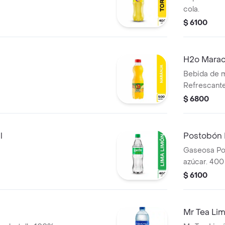
cola.
$ 6100
H2o Marac
Bebida de 
Refrescante 
$ 6800
l
Postobón 
Gaseosa Po
azúcar. 400
$ 6100
Mr Tea Li