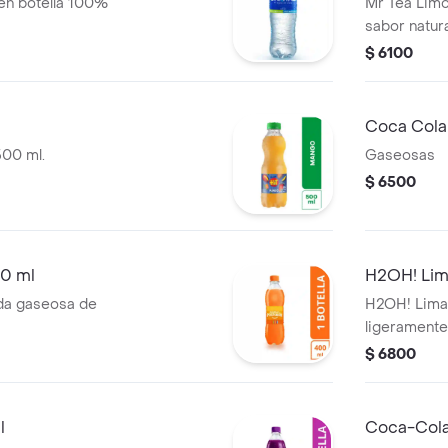
en botella 100%
Mr Tea Limó
sabor natura
$ 6100
Coca Cola
500 ml.
Gaseosas
$ 6500
00 ml
H2OH! Lim
da gaseosa de
H2OH! Lima
ligeramente
limón, cont
$ 6800
l
Coca-Col