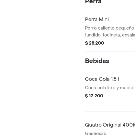
Perra
Perra Mini
Perro caliente pequeño
fundido, tocineta, ensal
salsas y cebolla al gusto
$ 28.200
Bebidas
Coca Cola 1.5 l
Coca cola litro y medio.
$ 12.200
Quatro Original 400
Gaseosas