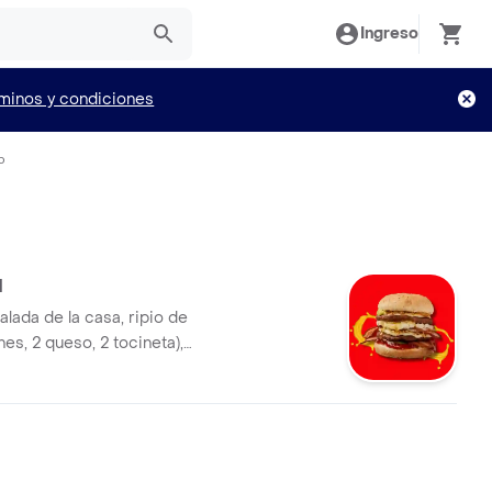
Ingreso
minos y condiciones
o
l
lada de la casa, ripio de
nes, 2 queso, 2 tocineta),
olla al gusto.