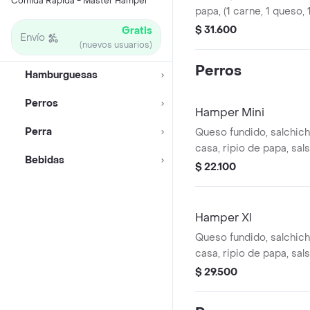
Comida Rápida - Master Hamper
papa, (1 carne, 1 queso, 
y cebolla al gusto.
$ 31.600
Gratis
Envío
(nuevos usuarios)
Perros
Hamburguesas
Perros
Hamper Mini
Perra
Queso fundido, salchich
casa, ripio de papa, sals
Bebidas
gusto.
$ 22.100
Hamper Xl
Queso fundido, salchicha
casa, ripio de papa, sals
gusto
$ 29.500