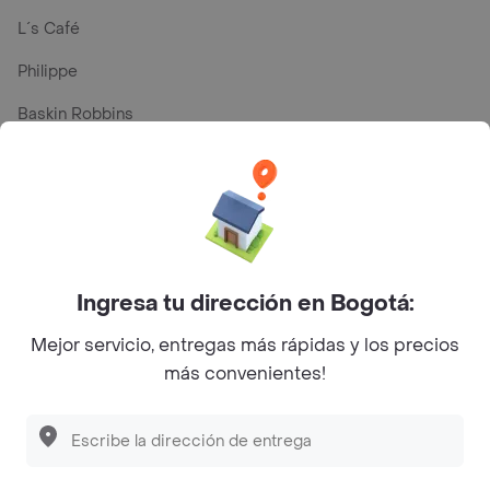
L´s Café
Philippe
Baskin Robbins
La Cesta
Mercari - Postres
Myriam Camhi Co
Magnifique
Ingresa tu dirección en Bogotá:
Empanaditas de Pipian - Empanadas
Mejor servicio, entregas más rápidas y los precios
Desayunadero de la 42
más convenientes!
Luisa Postres
Sopitas y Frijoladas