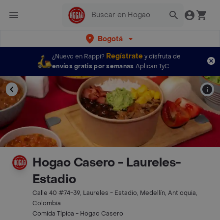
Bogotá
Regístrate
¿Nuevo en Rappi?
y disfruta de
envíos gratis por semanas
Aplican TyC
Hogao Casero - Laureles-
Estadio
Calle 40 #74-39, Laureles - Estadio, Medellín, Antioquia,
Colombia
Comida Típica - Hogao Casero