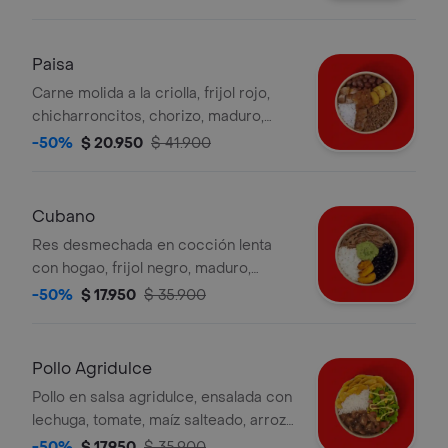
adicional.
Paisa
Carne molida a la criolla, frijol rojo,
chicharroncitos, chorizo, maduro,
hogao y arroz blanco. la bebida tiene
-50%
$ 20.950
$ 41.900
un costo adicional.
Cubano
Res desmechada en cocción lenta
con hogao, frijol negro, maduro,
guacamole y arroz blanco. la bebida
-50%
$ 17.950
$ 35.900
tiene un costo adicional.
Pollo Agridulce
Pollo en salsa agridulce, ensalada con
lechuga, tomate, maíz salteado, arroz
blanco, moneditas de plátano y salsa
-50%
$ 17.950
$ 35.900