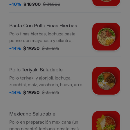
integral y salsa verde. la bebida tiene
-40%
$ 18.900
$ 31.500
un costo adicional.
Pasta Con Pollo Finas Hierbas
Pollo finas hierbas, lechuga,pasta
penne con mayonesa y cilantro,
tomate cherry, mozzarella, maíz, huevo
-44%
$ 19.950
$ 35.625
y salsa verde. la bebida tiene un costo
adicional.
Pollo Teriyaki Saludable
Pollo teriyaki y ajonjolí, lechuga,
zucchini, maíz, zanahoria, huevo, arroz
integral y salsa verde. la bebida tiene
-44%
$ 19.950
$ 35.625
un costo adicional.
Mexicano Saludable
Pollo en preparación mexicana (un
poco picante), lechuga,tomate,maíz,