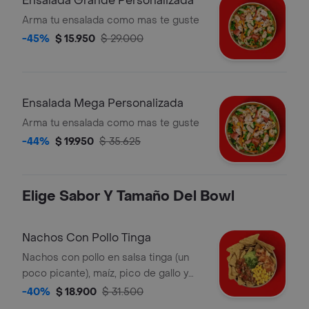
Ensalada Grande Personalizada
Arma tu ensalada como mas te guste
-45%
$ 15.950
$ 29.000
Ensalada Mega Personalizada
Arma tu ensalada como mas te guste
-44%
$ 19.950
$ 35.625
Elige Sabor Y Tamaño Del Bowl
Nachos Con Pollo Tinga
Nachos con pollo en salsa tinga (un
poco picante), maíz, pico de gallo y
guacamole. la bebida tiene un costo
-40%
$ 18.900
$ 31.500
adicional.