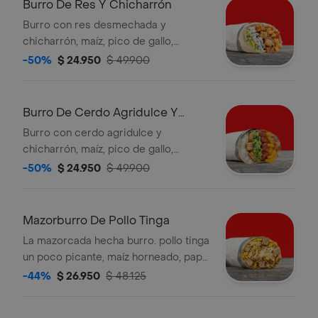
Burro De Res Y Chicharrón
Burro con res desmechada y
chicharrón, maíz, pico de gallo,
guacamole y arroz blanco en tortilla
-50%
$ 24.950
$ 49.900
de harina de trigo *la bebida tiene un
costo adicional.
Burro De Cerdo Agridulce Y
Chicharrón
Burro con cerdo agridulce y
chicharrón, maíz, pico de gallo,
guacamole y arroz blanco en tortilla
-50%
$ 24.950
$ 49.900
de harina de trigo *la bebida tiene un
costo adicional.
Mazorburro De Pollo Tinga
La mazorcada hecha burro. pollo tinga
un poco picante, maíz horneado, papa
fosforito, queso mozzarella y salsa
-44%
$ 26.950
$ 48.125
muy en tortilla de harina de trigo. *
acompañado de la salsa que elijas.