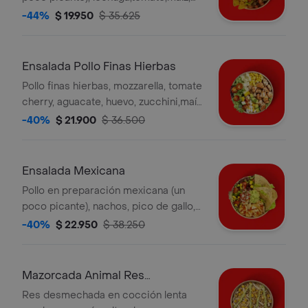
aguacate,nachos, arroz integral y
-44%
$ 19.950
$ 35.625
salsa verde. la bebida tiene un costo
adicional.
Ensalada Pollo Finas Hierbas
Pollo finas hierbas, mozzarella, tomate
cherry, aguacate, huevo, zucchini,maíz,
base de lechuga y salsa verde. la
-40%
$ 21.900
$ 36.500
bebida tiene un costo adicional.
Ensalada Mexicana
Pollo en preparación mexicana (un
poco picante), nachos, pico de gallo,
guacamole,mozzarella,maíz, lechuga y
-40%
$ 22.950
$ 38.250
salsa verde. la bebida tiene un costo
adicional.
Mazorcada Animal Res
Desmechada
Res desmechada en cocción lenta