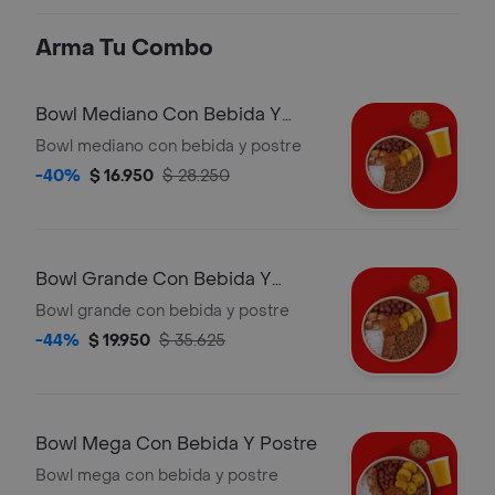
de harina de trigo acompañado de
nachos.*la bebida tiene un costo
Arma Tu Combo
adicional.
Bowl Mediano Con Bebida Y
Postre
Bowl mediano con bebida y postre
-40%
$ 16.950
$ 28.250
Bowl Grande Con Bebida Y
Postre
Bowl grande con bebida y postre
-44%
$ 19.950
$ 35.625
Bowl Mega Con Bebida Y Postre
Bowl mega con bebida y postre