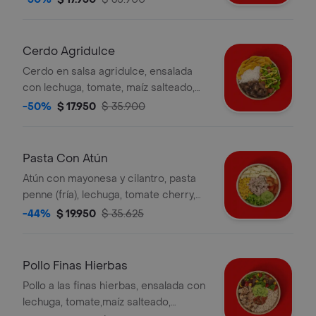
verde. la bebida tiene un costo
adicional.
Cerdo Agridulce
Cerdo en salsa agridulce, ensalada
con lechuga, tomate, maíz salteado,
arroz blanco, moneditas de plátano y
-50%
$ 17.950
$ 35.900
salsa verde. la bebida tiene un costo
adicional.
Pasta Con Atún
Atún con mayonesa y cilantro, pasta
penne (fría), lechuga, tomate cherry,
zucchini, maíz, huevo, aguacate y salsa
-44%
$ 19.950
$ 35.625
verde.
Pollo Finas Hierbas
Pollo a las finas hierbas, ensalada con
lechuga, tomate,maíz salteado,