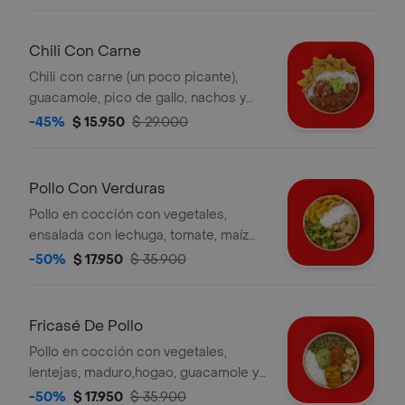
un costo adicional.
Chili Con Carne
Chili con carne (un poco picante),
guacamole, pico de gallo, nachos y
arroz blanco. la bebida tiene un costo
-45%
$ 15.950
$ 29.000
adicional.
Pollo Con Verduras
Pollo en cocción con vegetales,
ensalada con lechuga, tomate, maíz
salteado, arroz blanco, moneditas de
-50%
$ 17.950
$ 35.900
plátano y salsa verde. la bebida tiene
un costo adicional.
Fricasé De Pollo
Pollo en cocción con vegetales,
lentejas, maduro,hogao, guacamole y
arroz blanco. la bebida tiene un costo
-50%
$ 17.950
$ 35.900