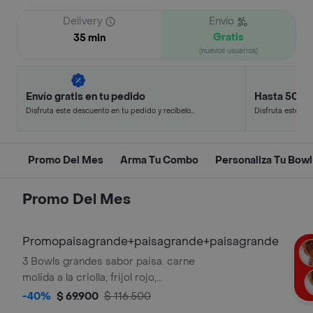
Delivery
Envío
Gratis
35 min
(nuevos usuarios)
Envío gratis en tu pedido
Hasta 50% 
Disfruta este descuento en tu pedido y recíbelo
Disfruta este de
en minutos.
en minutos.
Promo Del Mes
Arma Tu Combo
Personaliza Tu Bowl
Promo Del Mes
Promopaisagrande+paisagrande+paisagrande
3 Bowls grandes sabor paisa. carne
molida a la criolla, frijol rojo,
chicharroncitos, chorizo, maduro, hogao y
-40%
$ 69.900
$ 116.500
arroz blanco. * la bebida tiene un costo