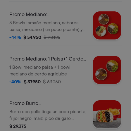
adicional.
Promo Mediano:
1paisa+1mexicano+ 1cerdo
3 Bowls tamaño mediano, sabores:
paisa, mexicano ( un poco picante) y
cerdo agridulce. * la bebida tiene un
-44%
$ 54.950
$ 98.125
costo adicional.
Promo Mediano: 1 Paisa+1 Cerdo
Agridulce
1 Bowl mediano paisa + 1 bowl
mediano de cerdo agridulce
-40%
$ 37.950
$ 63.250
Promo Burro
Mexicano+acompañamiento
Burro con pollo tinga un poco picante,
frijol negro, maíz, pico de gallo,
guacamole y arroz blanco en tortilla
$ 29.375