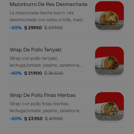
Mazorburro De Res Desmechada
La mazorcada hecha burro. res
desmechada con salsa criolla, maíz
horneado, papa fosforito, queso
-50%
$ 29.950
$ 59.900
mozzarella y salsa muy en tortilla de
harina de trigo. * acompañado de la
salsa que elijas.
Wrap De Pollo Teriyaki
Wrap con pollo teriyaki,
lechuga,tomate, pepino, zanahoria,
pico de gallo, maíz y guacamole en
-40%
$ 21.900
$ 36.500
tortilla de harina de trigo. la bebida
tiene un costo adicional
Wrap De Pollo Finas Hierbas
Wrap con pollo finas hierbas,
lechuga,tomate, pepino, zanahoria,
pico de gallo, maíz y guacamole en
-50%
$ 23.950
$ 47.900
tortilla de harina de trigo. la bebida
tiene un costo adicional