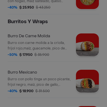
con hogao, maíz salteado, queso
mozzarella, papa ripio, salsa verde. la
-40%
$ 25.950
$ 43.250
bebida tiene un costo adicional.
Burritos Y Wraps
Burro De Carne Molida
Burro con carne molida a la criolla,
frijol rojo,maíz, guacamole, pico de
gallo y arroz blanco en tortilla de
-50%
$ 17.950
$ 35.900
harina de trigo * acompañado de la
salsa que elijas. la bebida tiene un
costo adicional.
Burro Mexicano
Burro con pollo tinga un poco picante,
frijol negro, maíz, pico de gallo,
guacamole y arroz blanco en tortilla
-40%
$ 18.900
$ 31.500
de harina de trigo *la bebida tiene un
costo adicional.