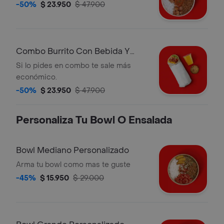
-50%
$ 23.950
$ 47.900
Combo Burrito Con Bebida Y
Postre
Si lo pides en combo te sale más
económico.
-50%
$ 23.950
$ 47.900
Personaliza Tu Bowl O Ensalada
Bowl Mediano Personalizado
Arma tu bowl como mas te guste
-45%
$ 15.950
$ 29.000