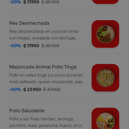
guacamole, pico de gallo salsa verde
-50%
$ 17.950
$ 35.900
y arroz integral. la bebida tiene un
costo adicional.
Res Desmechada
Res desmechada en cocción lenta
con hogao, ensalada con lechuga,
tomate,maíz salteado, guacamole,
-50%
$ 17.950
$ 35.900
pico de gallo salsa verde y arroz
integral. la bebida tiene un costo
adicional.
Mazorcada Animal Pollo Tinga
Pollo en salsa tinga (un poco picante),
maíz salteado, queso mozzarella, papa
ripio, salsa verde. la bebida tiene un
-50%
$ 23.950
$ 47.900
costo adicional.
Pollo Saludable
Pollo a las finas hierbas, lechuga,
zucchini, maíz, zanahoria, huevo, arroz