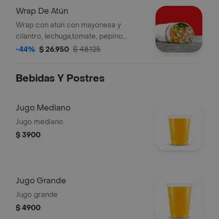
Wrap De Atún
Wrap con atún con mayonesa y
cilantro, lechuga,tomate, pepino,
zanahoria, pico de gallo, maíz y
-44%
$ 26.950
$ 48.125
guacamole en tortilla de harina de
trigo. la bebida tiene un costo
Bebidas Y Postres
adicional
Jugo Mediano
Jugo mediano
$ 3900
Jugo Grande
Jugo grande
$ 4900