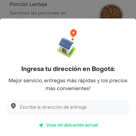
Porción Lenteja
Servimos las porciones en
recipientes separados
$ 4900
Porción Ensalada
Lechuga, tomate cherry, zucchini,
maíz y salsa de la casa.
Ingresa tu dirección en Bogotá:
$ 6900
Mejor servicio, entregas más rápidas y los precios
más convenientes!
Porción Guacamole
Servimos las porciones en
recipientes separados
$ 2500
Usar mi ubicación actual