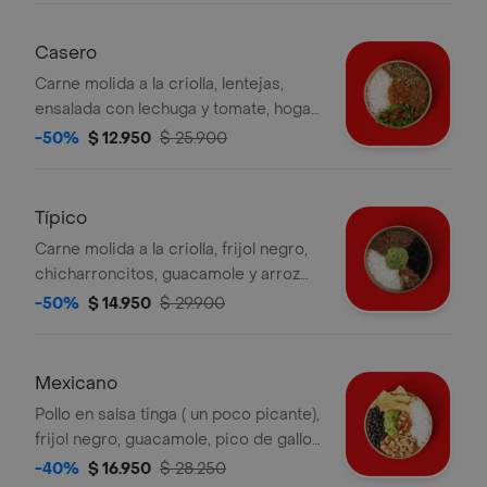
Casero
Carne molida a la criolla, lentejas,
ensalada con lechuga y tomate, hogao
y arroz blanco. la bebida tiene un
-50%
$ 12.950
$ 25.900
costo adicional.
Típico
Carne molida a la criolla, frijol negro,
chicharroncitos, guacamole y arroz
blanco. la bebida tiene un costo
-50%
$ 14.950
$ 29.900
adicional.
Mexicano
Pollo en salsa tinga ( un poco picante),
frijol negro, guacamole, pico de gallo,
nachos y arroz blanco. la bebida tiene
-40%
$ 16.950
$ 28.250