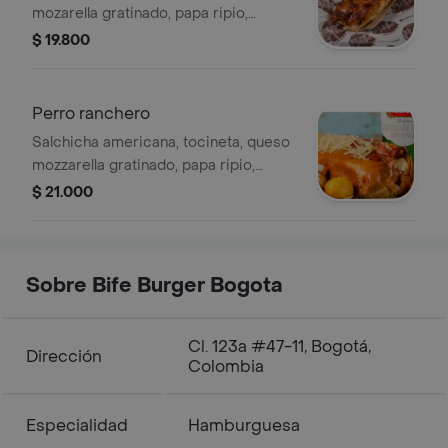
mozarella gratinado, papa ripio,
cebolla roja, salsas.
$ 19.800
Perro ranchero
Salchicha americana, tocineta, queso
mozzarella gratinado, papa ripio,
cebolla roja y salsas.
$ 21.000
Sobre Bife Burger Bogota
Cl. 123a #47-11, Bogotá,
Dirección
Colombia
Especialidad
Hamburguesa