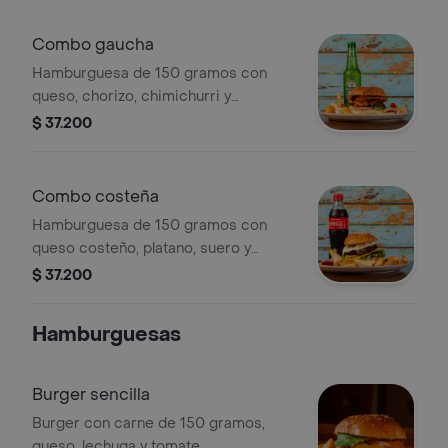
Combo gaucha
Hamburguesa de 150 gramos con
queso, chorizo, chimichurri y
vegetales. Incluye porción de papas y
$ 37.200
bebida.
Combo costeña
Hamburguesa de 150 gramos con
queso costeño, platano, suero y
vegetales, porción de papa y bebida.
$ 37.200
Hamburguesas
Burger sencilla
Burger con carne de 150 gramos,
queso, lechuga y tomate.