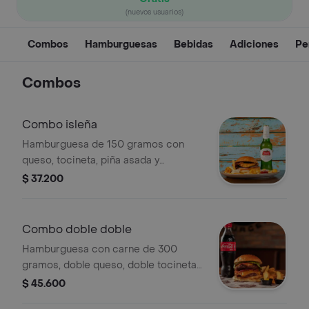
(nuevos usuarios)
Combos
Hamburguesas
Bebidas
Adiciones
Pe
Combos
Combo isleña
Hamburguesa de 150 gramos con
queso, tocineta, piña asada y
vegetales, porción de papa y bebida.
$ 37.200
Combo doble doble
Hamburguesa con carne de 300
gramos, doble queso, doble tocineta y
vegetales + porción de papas +
$ 45.600
bebida.