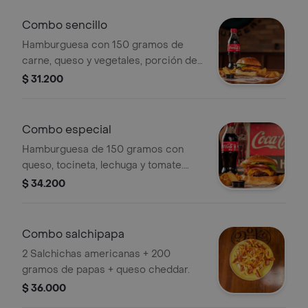
Combo sencillo
Hamburguesa con 150 gramos de
carne, queso y vegetales, porción de
papas y bebida.
$ 31.200
Combo especial
Hamburguesa de 150 gramos con
queso, tocineta, lechuga y tomate.
Incluye porción de papas y bebida.
$ 34.200
Combo salchipapa
2 Salchichas americanas + 200
gramos de papas + queso cheddar.
$ 36.000