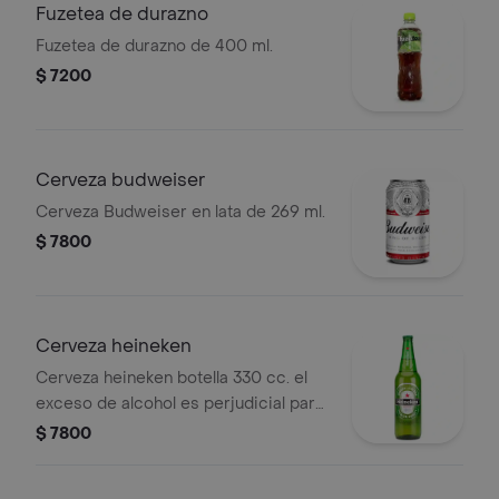
Fuzetea de durazno
Fuzetea de durazno de 400 ml.
$ 7200
Cerveza budweiser
Cerveza Budweiser en lata de 269 ml.
$ 7800
Cerveza heineken
Cerveza heineken botella 330 cc. el
exceso de alcohol es perjudicial para
la salud. ley 30 de 1986. prohíbase el
$ 7800
expendio de bebidas embriagantes a
menores de edad y mujeres