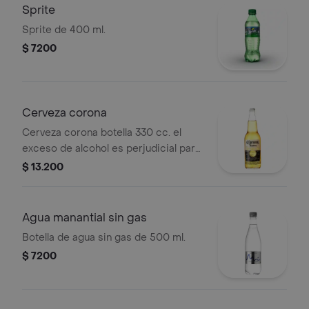
embarazadas. ley 124 de 1994
Sprite
Sprite de 400 ml.
$ 7200
Cerveza corona
Cerveza corona botella 330 cc. el
exceso de alcohol es perjudicial para
la salud. ley 30 de 1986. prohíbase el
$ 13.200
expendio de bebidas embriagantes a
menores de edad y mujeres
embarazadas. ley 124 de 1994
Agua manantial sin gas
Botella de agua sin gas de 500 ml.
$ 7200