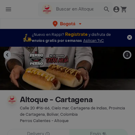
Bogotá
Regístrate
¿Nuevo en Rappi?
y disfruta de
envíos gratis por semanas
Aplican TyC
Altoque - Cartagena
Calle 20 #16-66, Cielo mar, Cartagena de Indias, Provincia
de Cartagena, Bolívar, Colombia
Perros Calientes - Altoque
Delivery
Envío