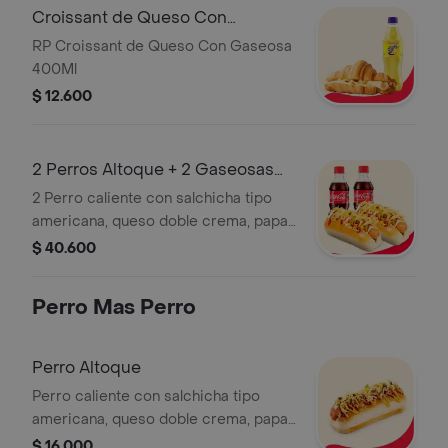
Croissant de Queso Con
Gaseosa
RP Croissant de Queso Con Gaseosa
400Ml
$ 12.600
2 Perros Altoque + 2 Gaseosas
400Ml
2 Perro caliente con salchicha tipo
americana, queso doble crema, papa
callejera, pepinillos, cebolla, salsas de
$ 40.600
tomate, mayonesa y mostaza, más 2
Gaseosas 400ml
Perro Mas Perro
Perro Altoque
Perro caliente con salchicha tipo
americana, queso doble crema, papa
callejera, pepinillos, cebolla
$ 16.000