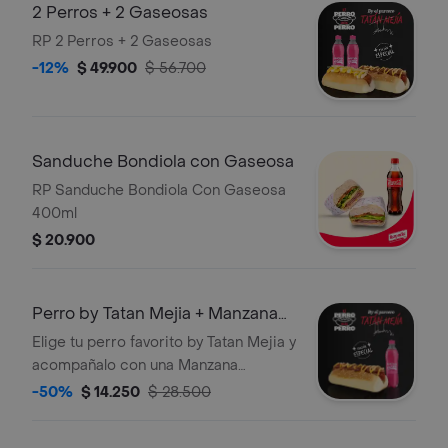
2 Perros + 2 Gaseosas
RP 2 Perros + 2 Gaseosas
-12%
$ 49.900
$ 56.700
Sanduche Bondiola con Gaseosa
RP Sanduche Bondiola Con Gaseosa
400ml
$ 20.900
Perro by Tatan Mejia + Manzana
400ml
Elige tu perro favorito by Tatan Mejia y
acompañalo con una Manzana
Postobon 400ml
-50%
$ 14.250
$ 28.500