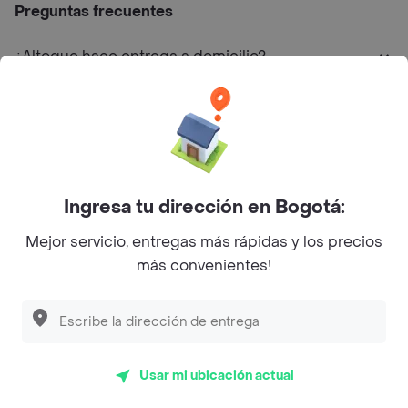
Preguntas frecuentes
¿Altoque hace entrega a domicilio?
¿Cuál es la dirección de Altoque?
¿Cuáles son las promociones de Altoque?
Ingresa tu dirección en Bogotá:
Restaurantes similares a Altoque - Cartagena
Mejor servicio, entregas más rápidas y los precios
más convenientes!
L´s Café
Philippe
Baskin Robbins
Usar mi ubicación actual
La Cesta