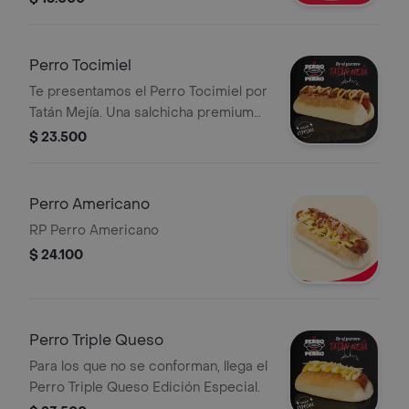
Perro Tocimiel
Te presentamos el Perro Tocimiel por
Tatán Mejía. Una salchicha premium
en pan suave, coronada con tocineta
$ 23.500
ahumada y crujiente, un toque de
salsa Altoque y miel (ligeramente
picante).
Perro Americano
RP Perro Americano
$ 24.100
Perro Triple Queso
Para los que no se conforman, llega el
Perro Triple Queso Edición Especial.