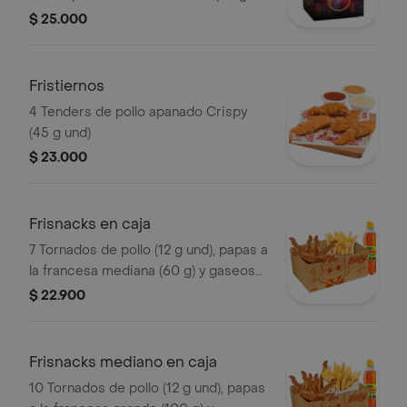
und), sirope de miel picante. Imagen
$ 25.000
de producto corresponde a producto
agrandado
Fristiernos
4 Tenders de pollo apanado Crispy
(45 g und)
$ 23.000
Frisnacks en caja
7 Tornados de pollo (12 g und), papas a
la francesa mediana (60 g) y gaseosa
(470 ml)
$ 22.900
Frisnacks mediano en caja
10 Tornados de pollo (12 g und), papas