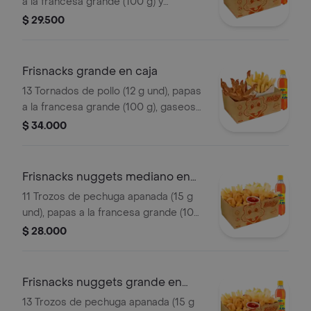
a la francesa grande (100 g) y
gaseosa (470 ml)
$ 29.500
Frisnacks grande en caja
13 Tornados de pollo (12 g und), papas
a la francesa grande (100 g), gaseosa
(470 ml)
$ 34.000
Frisnacks nuggets mediano en
caja
11 Trozos de pechuga apanada (15 g
und), papas a la francesa grande (100
g), gaseosa (400 ml)
$ 28.000
Frisnacks nuggets grande en
caja
13 Trozos de pechuga apanada (15 g