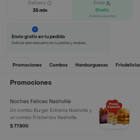
Delivery
Envío
Gratis
35 min
(nuevos usuarios)
Envío gratis en tu pedido
Disfruta este descuento en tu pedido y recíbelo
en minutos.
Promociones
Combos
Hamburguesas
Frisdelicia
Promociones
Noches Felices Nashville
Un combo Burger Extrema Nashville y
un combo Fristiernos Nashville
(imagen de producto corresponde a
$ 77.800
producto agrandado)