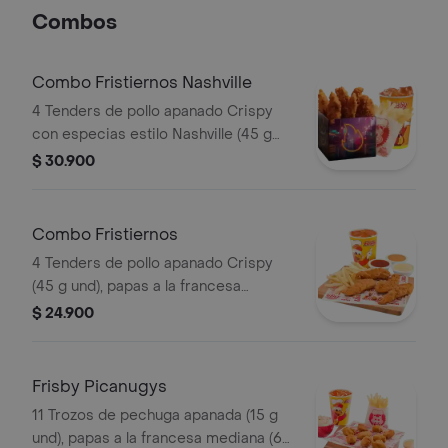
Combos
Combo Fristiernos Nashville
4 Tenders de pollo apanado Crispy
con especias estilo Nashville (45 g
und), sirope de miel picante, papas a
$ 30.900
la francesa mediana (60 g) y gaseosa
(325 ml). Imagen de producto corres
Combo Fristiernos
4 Tenders de pollo apanado Crispy
(45 g und), papas a la francesa
mediana (60 g) y gaseosa (325 ml)
$ 24.900
Frisby Picanugys
11 Trozos de pechuga apanada (15 g
und), papas a la francesa mediana (60