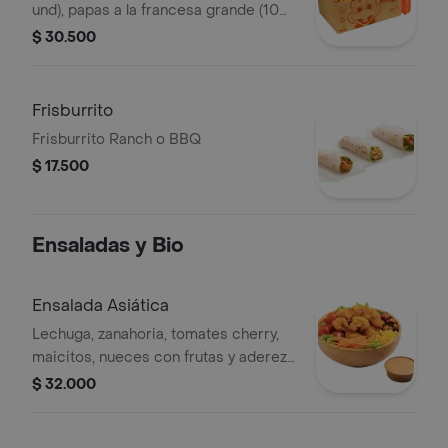
und), papas a la francesa grande (100
g), gaseosa (400 ml)
$ 30.500
Frisburrito
Frisburrito Ranch o BBQ
$ 17.500
Ensaladas y Bio
Ensalada Asiática
Lechuga, zanahoria, tomates cherry,
maicitos, nueces con frutas y aderezo
sésamo. Elige tu proteína entre
$ 32.000
nuggets de pollo (9 und, 15 g und),
filete asado (En trozos, 150 g) o nugg