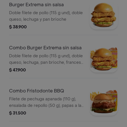
Burger Extrema sin salsa
Doble filete de pollo (115 g und), doble
queso, lechuga y pan brioche
$ 38.900
Combo Burger Extrema sin salsa
Doble filete de pollo (115 g und), doble
queso, lechuga, pan brioche, francesa
mediana (60 g) y gaseosa (325 ml)
$ 47.900
Combo Fristodonte BBQ
Filete de pechuga apanada (110 g),
ensalada de repollo (50 g), papas a la
francesa mediana (60 g) y gaseosa
$ 31.500
(325 ml), en salsa BBQ.