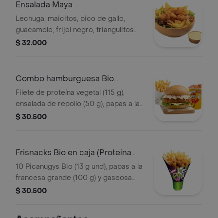
Ensalada Maya
Lechuga, maicitos, pico de gallo,
guacamole, frijol negro, triangulitos
de maíz y aderezo mexicano. Elige tu
$ 32.000
proteína entre nuggets de pollo (9
und, 15 g und), filete asado (En tro
Combo hamburguesa Bio
(Proteína Vegetal)
Filete de proteína vegetal (115 g),
ensalada de repollo (50 g), papas a la
francesa mediana (60 g) y gaseosa
$ 30.500
(325 ml). Escoge entre salsa búfalo
Sriracha, BBQ o coreana
Frisnacks Bio en caja (Proteína
Vegetal)
10 Picanugys Bio (13 g und), papas a la
francesa grande (100 g) y gaseosa
(470 ml)
$ 30.500