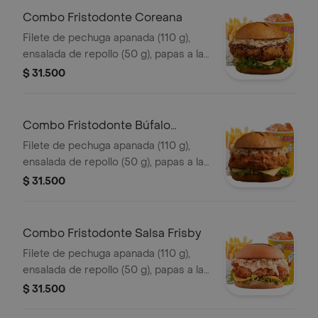
Combo Fristodonte Coreana
Filete de pechuga apanada (110 g),
ensalada de repollo (50 g), papas a la
francesa mediana (60 g) y gaseosa
$ 31.500
(325 ml). en salsa coreana.
Combo Fristodonte Búfalo
Sriracha
Filete de pechuga apanada (110 g),
ensalada de repollo (50 g), papas a la
francesa mediana (60 g) y gaseosa
$ 31.500
(325 ml), en salsa búfalo sriracha.
Combo Fristodonte Salsa Frisby
Filete de pechuga apanada (110 g),
ensalada de repollo (50 g), papas a la
francesa mediana (60 g) y gaseosa
$ 31.500
(325 ml), en salsa Frisby.