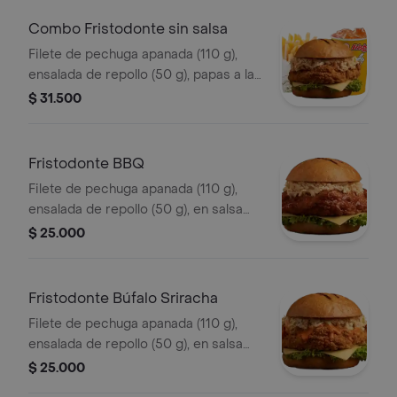
Combo Fristodonte sin salsa
Filete de pechuga apanada (110 g),
ensalada de repollo (50 g), papas a la
francesa mediana (60 g) y gaseosa
$ 31.500
(325 ml), sin salsa.
Fristodonte BBQ
Filete de pechuga apanada (110 g),
ensalada de repollo (50 g), en salsa
BBQ.
$ 25.000
Fristodonte Búfalo Sriracha
Filete de pechuga apanada (110 g),
ensalada de repollo (50 g), en salsa
búfalo sriracha.
$ 25.000