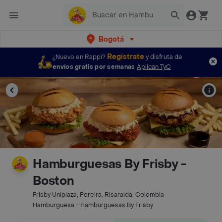
Bogotá
Regístrate
¿Nuevo en Rappi?
y disfruta de
envíos gratis por semanas
Aplican TyC
Hamburguesas By Frisby -
Boston
Frisby Uniplaza, Pereira, Risaralda, Colombia
Hamburguesa - Hamburguesas By Frisby