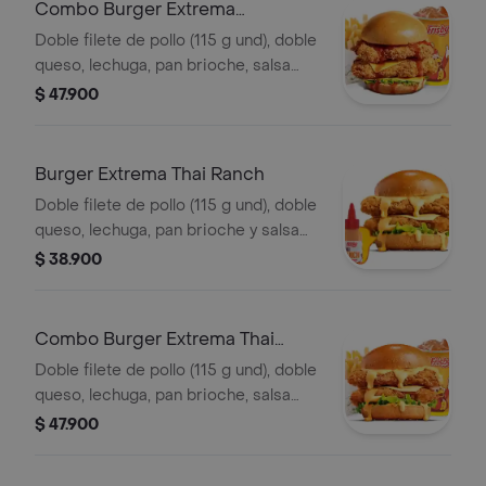
Combo Burger Extrema
Polynesian Beach
Doble filete de pollo (115 g und), doble
queso, lechuga, pan brioche, salsa
Polynesian beach, francesa mediana
$ 47.900
(60g) y gaseosa (325 ml)
Burger Extrema Thai Ranch
Doble filete de pollo (115 g und), doble
queso, lechuga, pan brioche y salsa
Thai ranch
$ 38.900
Combo Burger Extrema Thai
Ranch
Doble filete de pollo (115 g und), doble
queso, lechuga, pan brioche, salsa
Thai ranch, francesa mediana (60 g) y
$ 47.900
gaseosa (325 ml)