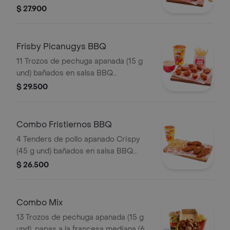
g), ensalada de repollo personal (145
$ 27.900
g) y gaseosa (325 ml)
Frisby Picanugys BBQ
11 Trozos de pechuga apanada (15 g
und) bañados en salsa BBQ
ligeramente picante, papas a la
$ 29.500
francesa mediana (60 g), ensalada de
repollo personal (145 g) y gaseosa
(325 ml)
Combo Fristiernos BBQ
4 Tenders de pollo apanado Crispy
(45 g und) bañados en salsa BBQ
ligeramente picante, papas a la
$ 26.500
francesa mediana (60 g) y gaseosa
(325 ml)
Combo Mix
13 Trozos de pechuga apanada (15 g
und), papas a la francesa mediana (60