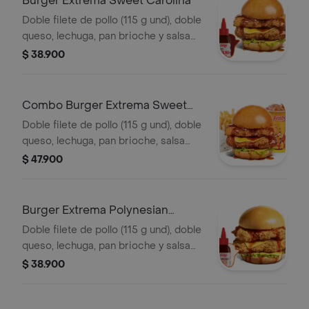
Burger Extrema Sweet Carolina
Doble filete de pollo (115 g und), doble
queso, lechuga, pan brioche y salsa
sweet Carolina
$ 38.900
Combo Burger Extrema Sweet
Carolina
Doble filete de pollo (115 g und), doble
queso, lechuga, pan brioche, salsa
sweet Carolina,francesa mediana (60
$ 47.900
g) y gaseosa (325 ml)
Burger Extrema Polynesian
Beach
Doble filete de pollo (115 g und), doble
queso, lechuga, pan brioche y salsa
Polynesian beach
$ 38.900