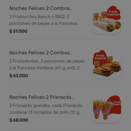
Noches Felices 2 Combos
Frisburritos
2 Frisburritos Ranch o BBQ, 2
porciones de papas a la francesa
mediana (60 g und) y 2 gaseosas (325
$ 51.000
ml)
Noches Felices 2 Combos
Fristodontes
2 Fristodontes, 2 porciones de papas
a la francesa mediana (60 g und), 2
gaseosas (325 ml und). Escoge entre
$ 63.000
búfalo Sriracha, BBQ, salsa Frisby o
coreana
Noches Felices 2 Frisnacks
grandes en ca
2 Frisnacks grandes, cada Frisnacks
contiene 13 tornados de pollo (12 g
und), papas a la francesa grande (100
$ 68.000
g )y gaseosa (470 ml)