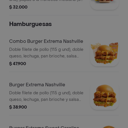
g) y gaseosa (325 ml)
$ 32.000
Hamburguesas
Combo Burger Extrema Nashville
Doble filete de pollo (115 g und), doble
queso, lechuga, pan brioche, salsa
picante estilo Nashville, francesa
$ 47.900
mediana (60 g) y gaseosa (325 ml)
Burger Extrema Nashville
Doble filete de pollo (115 g und), doble
queso, lechuga, pan brioche y salsa
picante estilo Nashville
$ 38.900