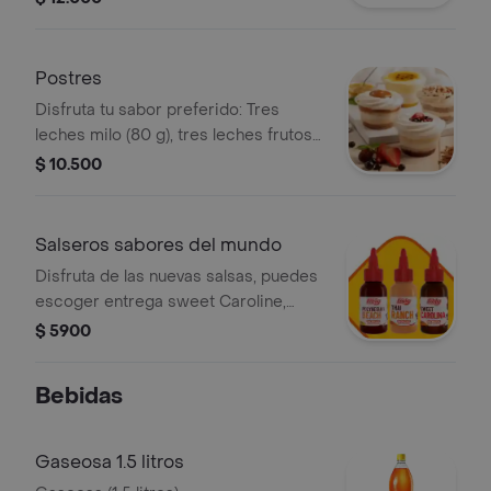
Postres
Disfruta tu sabor preferido: Tres
leches milo (80 g), tres leches frutos
rojos (90 g), combinado de maracuyá
$ 10.500
(130 g) y tres leches arequipe (90 g)
Salseros sabores del mundo
Disfruta de las nuevas salsas, puedes
escoger entrega sweet Caroline,
Polynesian beach o Thai ranch
$ 5900
Bebidas
Gaseosa 1.5 litros