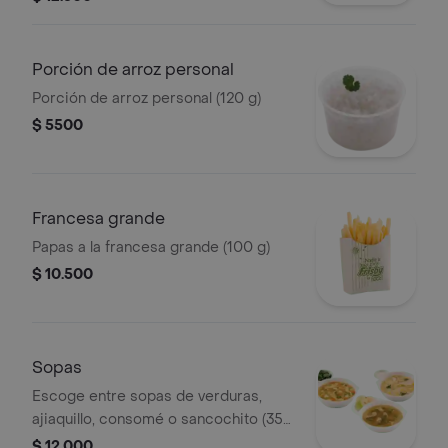
Porción de arroz personal
Porción de arroz personal (120 g)
$ 5500
Francesa grande
Papas a la francesa grande (100 g)
$ 10.500
Sopas
Escoge entre sopas de verduras,
ajiaquillo, consomé o sancochito (350
g)
$ 12.000