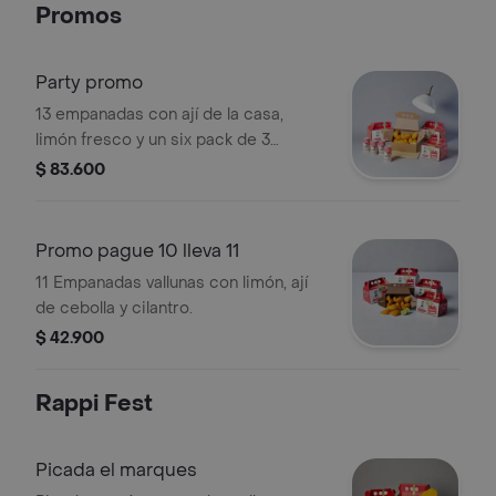
Promos
Party promo
13 empanadas con ají de la casa,
limón fresco y un six pack de 3
Cordilleras Rosada.
$ 83.600
Promo pague 10 lleva 11
11 Empanadas vallunas con limón, ají
de cebolla y cilantro.
$ 42.900
Rappi Fest
Picada el marques