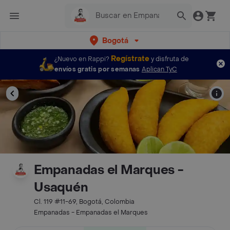
Bogotá
Regístrate
¿Nuevo en Rappi?
y disfruta de
envíos gratis por semanas
Aplican TyC
Empanadas el Marques -
Usaquén
Cl. 119 #11-69, Bogotá, Colombia
Empanadas - Empanadas el Marques