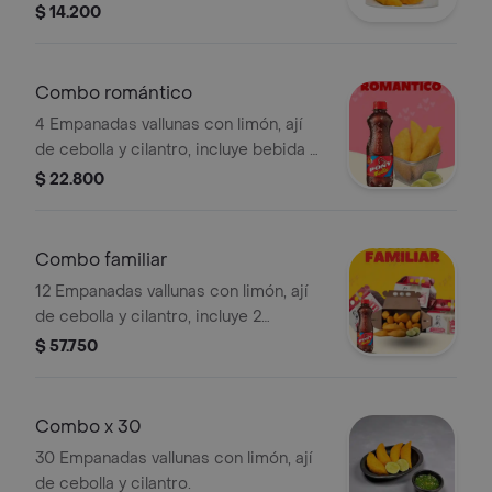
400 ml a elegir.
$ 14.200
Combo romántico
4 Empanadas vallunas con limón, ají
de cebolla y cilantro, incluye bebida a
elegir de 400 ml.
$ 22.800
Combo familiar
12 Empanadas vallunas con limón, ají
de cebolla y cilantro, incluye 2
bebidas a elegir de 400 ml.
$ 57.750
Combo x 30
30 Empanadas vallunas con limón, ají
de cebolla y cilantro.