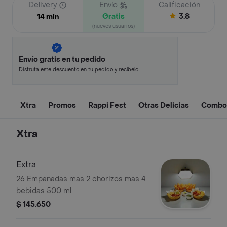
Delivery
Envío
Calificación
Gratis
3.8
14 min
(nuevos usuarios)
Envío gratis en tu pedido
Disfruta este descuento en tu pedido y recíbelo
en minutos.
Xtra
Promos
Rappi Fest
Otras Delicias
Combo
Xtra
Extra
26 Empanadas mas 2 chorizos mas 4
bebidas 500 ml
$ 145.650