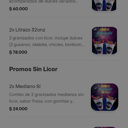
acompañados de dulces variados
como gusanos, okaloka, chicles,
$ 60.000
bonbom, candy, barrilete ácido y
tocineta ácida.
2x Litrazo 32onz
2 granizados con licor, incluye dulces
(2 gusanos, okaloka, chicles, bonbom,
candy, barrilete acido, tocineta acida).
$ 78.000
Promos Sin Licor
2x Mediano Sl
Combo de 2 granizados medianos sin
licor, sabor fresa, con gomitas y
dulces de colores.
$ 24.000