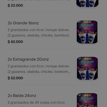
$ 32.000
2x Grande 16onz
2 granizados con licor, incluye dulces
(2 gusanos, okaloka, chicles, bombon).
$ 42.000
2x Extragrande 20onz
2 granizados con licor, incluye dulces
(2 gusanos, okaloka, chicles, bonbom,
candy, barrilete acido, tocineta acida).
$ 52.000
2x Balde 24onz
2 granizados de 24 onzas con licor,