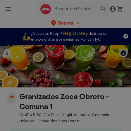
Bogotá
Regístrate
¿Nuevo en Rappi?
y disfruta de
envíos gratis por semanas
Aplican TyC
Granizados Zoca Obrero -
Comuna 1
Cl. 47 #5150, Villa Paula, Itagüi, Antioquia, Colombia
Helados - Granizados Zoca Obrero