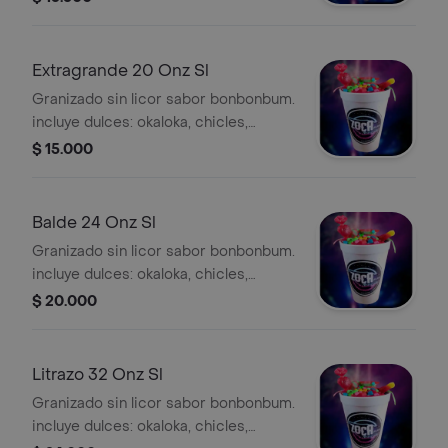
Extragrande 20 Onz Sl
Granizado sin licor sabor bonbonbum.
incluye dulces: okaloka, chicles,
bonbom, 2 gusanitos,cable acido,
$ 15.000
tocineta.
Balde 24 Onz Sl
Granizado sin licor sabor bonbonbum.
incluye dulces: okaloka, chicles,
bonbom, 2 gusanitos,cable acido,
$ 20.000
tocineta.
Litrazo 32 Onz Sl
Granizado sin licor sabor bonbonbum.
incluye dulces: okaloka, chicles,