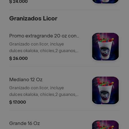
bonbom, 2 gusanitos,cable acido,
$ 24.000
tocineta.
Granizados Licor
Promo extragrande 20 oz con
licor
Granizado con licor, incluye
dulces:okaloka, chicles,2 gusanos,
bonbom,candy,tocineta,barrilete
$ 26.000
acido.
Mediano 12 Oz
Granizado con licor, incluye
dulces:okaloka, chicles,2 gusanos,
bonbom.
$ 17.000
Grande 16 Oz