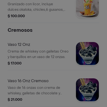
Granizado con licor, incluye
dulces:okaloka, chicles,6 gusanos,
bonbom,candy,tocineta,barrilete
$ 100.000
acido.
Cremosos
Vaso 12 Onz
Crema de whiskey con galletas Oreo
y barquillos en un vaso de 12 onzas.
$ 17.000
Vaso 16 Onz Cremoso
Vaso de 16 onzas con crema de
whiskey, galletas de chocolate y
barquillos.
$ 21.000