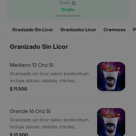
Envío
Gratis
(nuevos usuarios)
Granizado Sin Licor
Granizados Licor
Cremosos
P
Granizado Sin Licor
Mediano 12 Onz Sl
Granizado sin licor sabor bonbonbum.
incluye dulces: okaloka, chicles,
bonbom, 2 gusanitos.
$ 11.500
Grande 16 Onz Sl
Granizado sin licor sabor bonbonbum.
incluye dulces: okaloka, chicles,
bonbom, 2 gusanitos.
$ 13.500