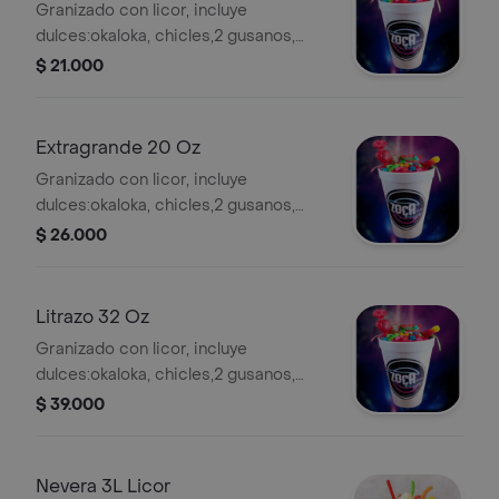
Granizado con licor, incluye
dulces:okaloka, chicles,2 gusanos,
bonbom.
$ 21.000
Extragrande 20 Oz
Granizado con licor, incluye
dulces:okaloka, chicles,2 gusanos,
bonbom,candy,tocineta,barrilete
$ 26.000
acido.
Litrazo 32 Oz
Granizado con licor, incluye
dulces:okaloka, chicles,2 gusanos,
bonbom,candy,tocineta,barrilete
$ 39.000
acido.
Nevera 3L Licor