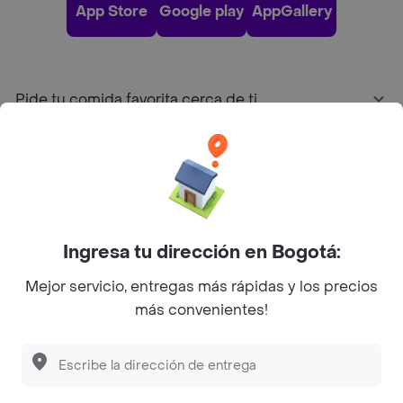
App Store
Google play
AppGallery
Pide tu comida favorita cerca de ti
Categorías
Únete a Rappi
Ingresa tu dirección en Bogotá:
Sobre Rappi
Mejor servicio, entregas más rápidas y los precios
más convenientes!
Facebook
Twitter
Instagram
©
2026
Rappi Inc. All rights reserved.