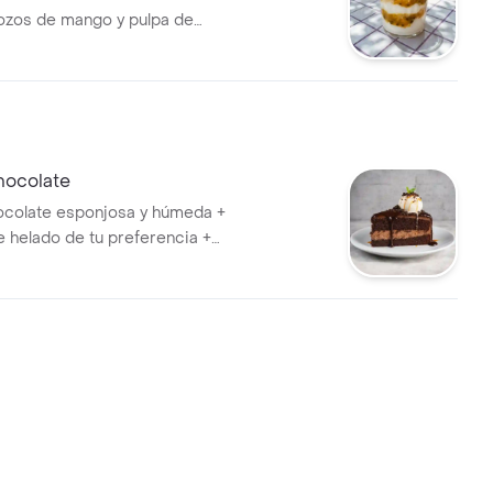
ozos de mango y pulpa de
dos capas de trocitos de
galleta de mantequilla + dos
lsa a elección. Agrégale los
 quieras!
hocolate
ocolate esponjosa y húmeda +
e helado de tu preferencia +
Agrégale los poderes que