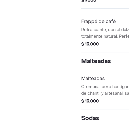
$ 9000
Frappé de café
Refrescante, con el dulz
totalmente natural. Per
el antojo
$ 13.000
Malteadas
Malteadas
Cremosa, cero hostiga
de chantilly artesanal, s
La de fresa es nuestra 
$ 13.000
Sodas