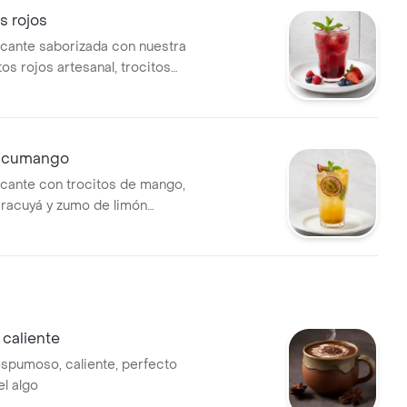
s rojos
cante saborizada con nuestra
tos rojos artesanal, trocitos
zumo de limón natural
acumango
cante con trocitos de mango,
racuyá y zumo de limón
caliente
spumoso, caliente, perfecto
el algo