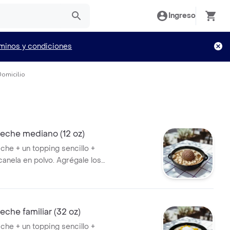
Ingreso
minos y condiciones
Domicilio
leche mediano (12 oz)
che + un topping sencillo +
canela en polvo. Agrégale los
 quieras!
eche familiar (32 oz)
che + un topping sencillo +