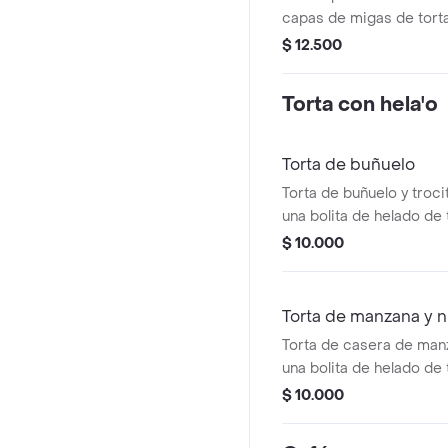
capas de migas de tort
dos capas de trocitos 
$ 12.500
capas de salsa a elecci
poderes que quieras!
Torta con hela'o
Torta de buñuelo
Torta de buñuelo y troc
una bolita de helado de 
una salsa. Agrégale los
$ 10.000
quieras!
Torta de manzana y 
Torta de casera de man
una bolita de helado de 
una salsa. Agrégale los
$ 10.000
quieras!