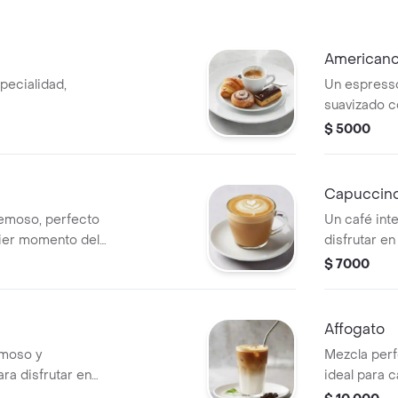
American
pecialidad,
Un espresso
suavizado c
$ 5000
Capuccin
remoso, perfecto
Un café int
uier momento del
disfrutar e
$ 7000
Affogato
emoso y
Mezcla perf
ra disfrutar en
ideal para c
ía.