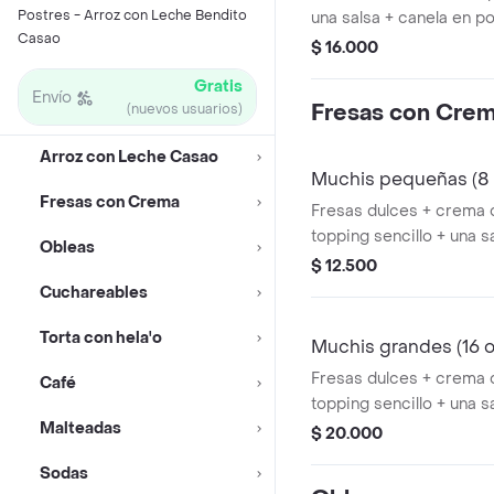
Postres - Arroz con Leche Bendito
una salsa + canela en po
Casao
poderes que quieras!
$ 16.000
Gratis
Envío
Fresas con Cre
(nuevos usuarios)
Arroz con Leche Casao
Muchis pequeñas (8 
Fresas con Crema
Fresas dulces + crema d
topping sencillo + una s
Obleas
poderes que quieras!
$ 12.500
Cuchareables
Torta con hela'o
Muchis grandes (16 o
Fresas dulces + crema d
Café
topping sencillo + una s
Malteadas
poderes que quieras!
$ 20.000
Sodas