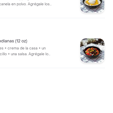
canela en polvo. Agrégale los
 quieras!
dianas (12 oz)
es + crema de la casa + un
illo + una salsa. Agrégale los
 quieras!