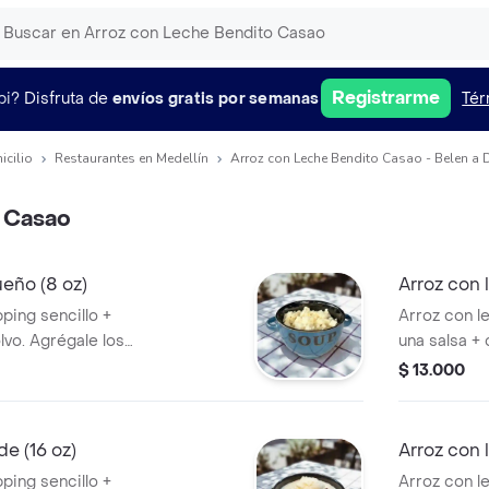
Registrarme
pi?
Disfruta de
envíos gratis por semanas
Tér
icilio
Restaurantes en Medellín
Arroz con Leche Bendito Casao - Belen a 
 Casao
eño (8 oz)
Arroz con 
ping sencillo +
Arroz con le
lvo. Agrégale los
una salsa + 
poderes que
$ 13.000
e (16 oz)
Arroz con l
ping sencillo +
Arroz con le