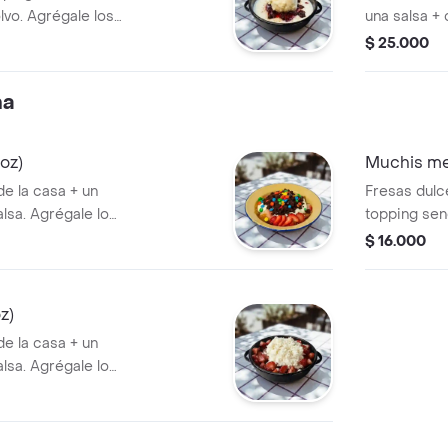
lvo. Agrégale los
una salsa + 
poderes que
$ 25.000
ma
oz)
Muchis me
e la casa + un
Fresas dulc
alsa. Agrégale los
topping senc
poderes que
$ 16.000
z)
e la casa + un
alsa. Agrégale los