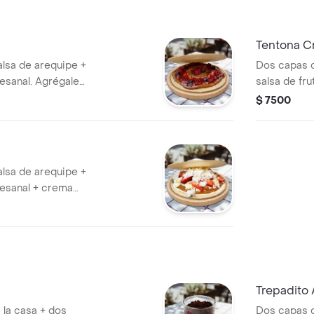
Tentona C
alsa de arequipe +
Dos capas d
tesanal. Agrégale
salsa de fr
!
de la casa +
$ 7500
poderes que
alsa de arequipe +
rtesanal + crema
do + 1 topping
ído. Agrégale los
Trepadito 
la casa + dos
Dos capas d