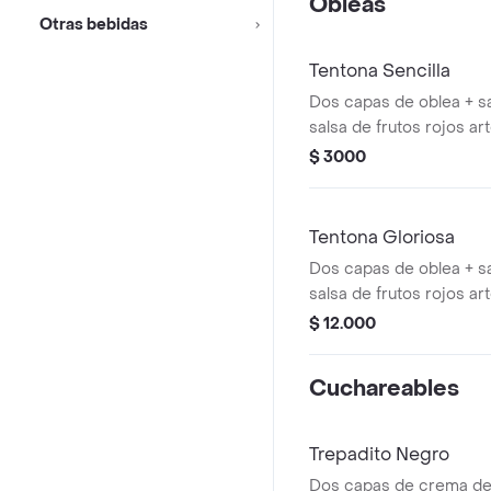
Obleas
Otras bebidas
Tentona Sencilla
Dos capas de oblea + s
salsa de frutos rojos ar
los poderes que quieras
$ 3000
Tentona Gloriosa
Dos capas de oblea + s
salsa de frutos rojos a
de la casa + queso ralla
$ 12.000
sencillo + 1 topping cre
poderes que quieras!
Cuchareables
Trepadito Negro
Dos capas de crema de 