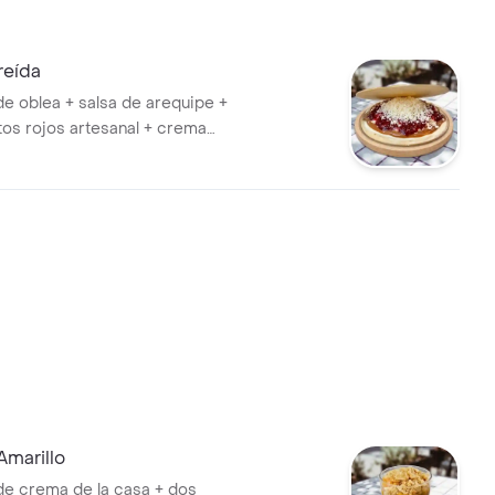
reída
e oblea + salsa de arequipe +
utos rojos artesanal + crema
 queso rallado. Agrégale los
 quieras!
Amarillo
e crema de la casa + dos