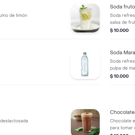
Soda fruto
umo de limón
Soda refres
salsa de fru
de fresa y 
$ 10.000
Soda Mar
Soda refres
pulpa de ma
natural
$ 10.000
Chocolate 
 deslactosada.
Chocolate e
para tomar 