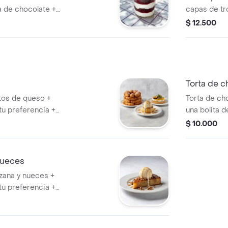
a de chocolate +
capas de tr
de Oreo + dos
maracuyá + 
$ 12.500
ón. Agrégale los
trocitos de 
capas de sa
poderes que
Torta de c
itos de queso +
Torta de ch
tu preferencia +
una bolita d
 poderes que
una salsa. 
$ 10.000
quieras!
nueces
zana y nueces +
tu preferencia +
 poderes que