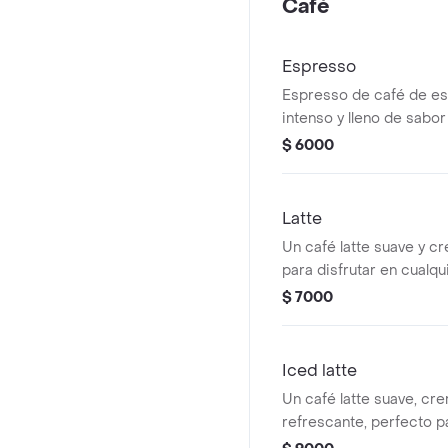
Café
Espresso
Espresso de café de es
intenso y lleno de sabor
$ 6000
Latte
Un café latte suave y c
para disfrutar en cualq
día.
$ 7000
Iced latte
Un café latte suave, cr
refrescante, perfecto pa
cualquier momento del d