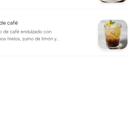
de café
o de café endulzado con
nos hielos, zumo de limón y
sura. Perfecto para calmar la