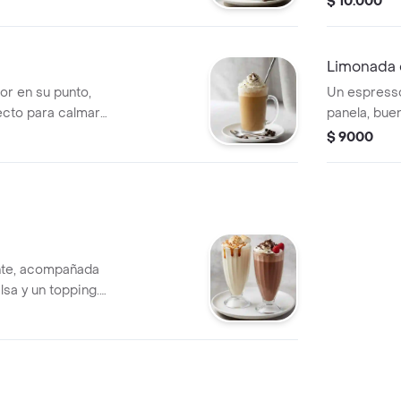
$ 10.000
Limonada 
or en su punto,
Un espress
fecto para calmar
panela, bue
mucha sabro
$ 9000
sed
nte, acompañada
alsa y un topping.
especialidad