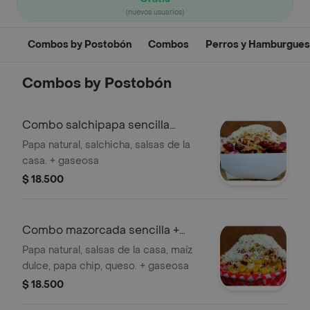
(nuevos usuarios)
Combos by Postobón
Combos
Perros y Hamburgue
Combos by Postobón
Combo salchipapa sencilla
+colombiana250
Papa natural, salchicha, salsas de la
casa. + gaseosa
$ 18.500
Combo mazorcada sencilla +
gaseosa 250
Papa natural, salsas de la casa, maíz
dulce, papa chip, queso. + gaseosa
$ 18.500