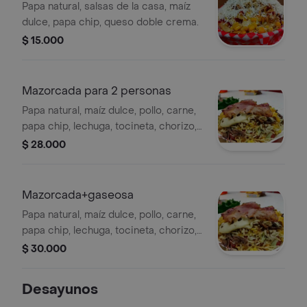
Papa natural, salsas de la casa, maíz
dulce, papa chip, queso doble crema.
$ 15.000
Mazorcada para 2 personas
Papa natural, maíz dulce, pollo, carne,
papa chip, lechuga, tocineta, chorizo,
queso doble crema, queso cheddar,
$ 28.000
salsas de la casa.
Mazorcada+gaseosa
Papa natural, maíz dulce, pollo, carne,
papa chip, lechuga, tocineta, chorizo,
queso doble crema, queso cheddar,
$ 30.000
salsas de la casa.
Desayunos