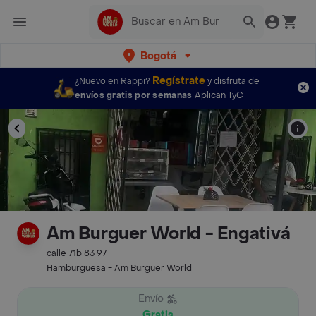
Bogotá
Regístrate
¿Nuevo en Rappi?
y disfruta de
envíos gratis por semanas
Aplican TyC
Am Burguer World - Engativá
calle 71b 83 97
Hamburguesa - Am Burguer World
Envío
Gratis