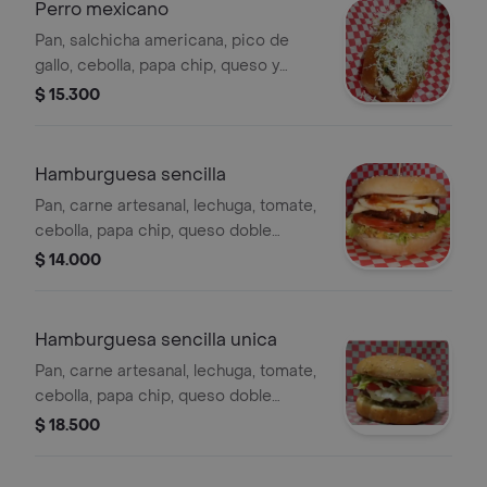
Perro mexicano
Pan, salchicha americana, pico de
gallo, cebolla, papa chip, queso y
salsas de la casa.
$ 15.300
Hamburguesa sencilla
Pan, carne artesanal, lechuga, tomate,
cebolla, papa chip, queso doble
crema y salsas de la casa.
$ 14.000
Hamburguesa sencilla unica
Pan, carne artesanal, lechuga, tomate,
cebolla, papa chip, queso doble
crema, salsas de la casa.
$ 18.500