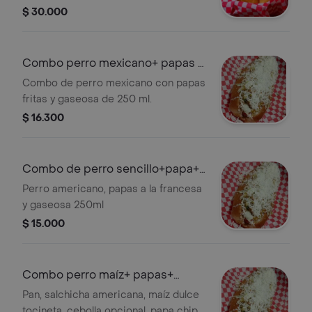
$ 30.000
Combo perro mexicano+ papas +
gaseosa250
Combo de perro mexicano con papas
fritas y gaseosa de 250 ml.
$ 16.300
Combo de perro sencillo+papa+
gaseosa
Perro americano, papas a la francesa
y gaseosa 250ml
$ 15.000
Combo perro maíz+ papas+
gaseosa
Pan, salchicha americana, maíz dulce
tocineta, cebolla opcional, papa chip,