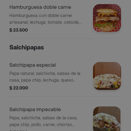
Hamburguesa doble carne
Hamburguesa con doble carne
artesanal, lechuga, tomate, cebolla,
papas fritas, queso doble crema,
$ 23.500
queso cheddar, jamón y salsas de la
casa.
Salchipapas
Salchipapa especial
Papa natural, salchicha, salsas de la
casa, papa chip, lechuga, queso
rallado.
$ 22.000
Salchipapa impecable
Papa, salchicha, salsas de la casa,
papa chip, pollo, carne, chorizo,