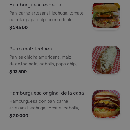
Hamburguesa especial
Pan, carne artesanal, lechuga, tomate,
cebolla, papa chip, queso doble
crema y queso cheddar, tocineta y
$ 24.500
salsas de la casa.
Perro maiz tocineta
Pan, salchicha americana, maiz
dulce,tocineta, cebolla, papa chip,
queso y salsas de la casa.
$ 13.500
Hamburguesa original de la casa
Hamburguesa con pan, carne
artesanal, lechuga, tomate, cebolla,
papa chip, queso doble crema, queso
$ 30.000
cheddar, jamón, tocineta, chorizo y
salsas de la casa.