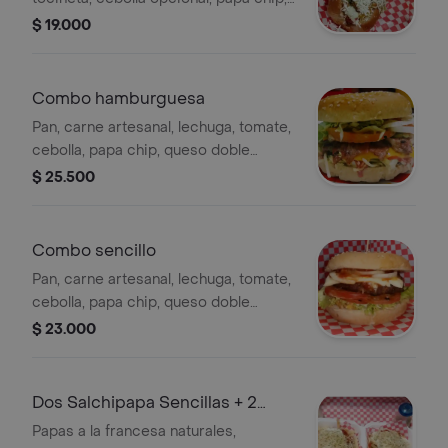
queso, salsas de la casa, papas
$ 19.000
naturales y bebida del día.
Combo hamburguesa
Pan, carne artesanal, lechuga, tomate,
cebolla, papa chip, queso doble
crema, queso cheddar, tocineta
$ 25.500
salsas de la casa, papa natural y
bebida del día.
Combo sencillo
Pan, carne artesanal, lechuga, tomate,
cebolla, papa chip, queso doble
crema, salsas de la casa, papa natural
$ 23.000
y bebida del dia.
Dos Salchipapa Sencillas + 2
Gaseosas
Papas a la francesa naturales,