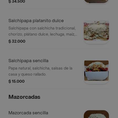
lechuga, tocineta y queso.
$ 34.500
Salchipapa platanito dulce
Salchipapa con salchicha tradicional,
chorizo, plátano dulce, lechuga, maíz,
tocineta y queso rallado.
$ 32.000
Salchipapa sencilla
Papa natural, salchicha, salsas de la
casa y queso rallado.
$ 15.000
Mazorcadas
Mazorcada sencilla