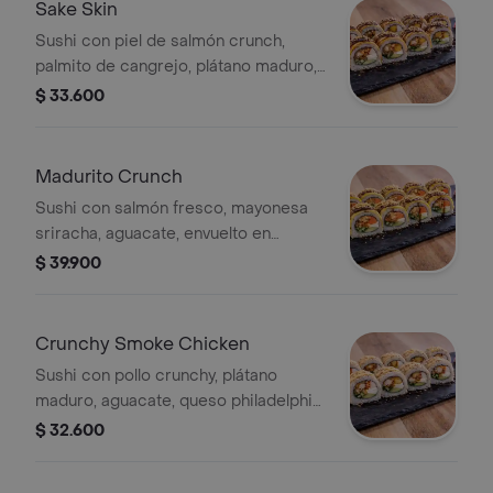
Sake Skin
Sushi con piel de salmón crunch,
palmito de cangrejo, plátano maduro,
aguacate, mayonesa japonesa y salsa
$ 33.600
teriyaki. 10 bocados
Madurito Crunch
Sushi con salmón fresco, mayonesa
sriracha, aguacate, envuelto en
plátano maduro, crunch tempura y
$ 39.900
salsa teriyaki. 10 bocados
Crunchy Smoke Chicken
Sushi con pollo crunchy, plátano
maduro, aguacate, queso philadelphia,
envuelto en ajonjolí y mayonesa
$ 32.600
ahumada sin alga nori. 10 bocados