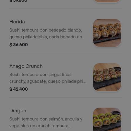
$ 39.600
teriyaki. 10 bocados
Florida
Sushi tempura con pescado blanco,
queso philadelphia, cada bocado en
crunch tempura, salsa teriyaki. 10
$ 36.600
bocados
Anago Crunch
Sushi tempura con langostinos
crunchy, aguacate, queso philadelphia,
envuelto en anguila, ajonjolí, crunch
$ 42.400
tempura y salsa teriyaki. 10 bocados
Dragón
Sushi tempura con salmón, anguila y
vegetales en crunch tempura,