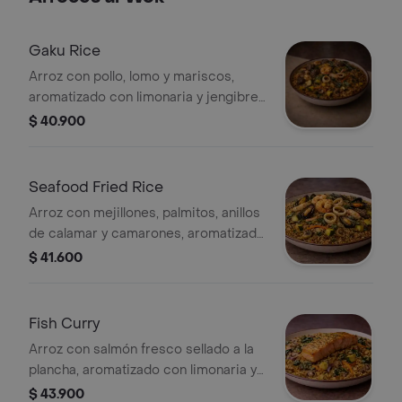
Gaku Rice
Arroz con pollo, lomo y mariscos,
aromatizado con limonaria y jengibre,
cebolla roja y blanca, zanahoria en
$ 40.900
julianas, zucchini amarillo y verde,
champiñón y acelga, salsa hoisin,
soya, albahaca, leche de coco, aceite
Seafood Fried Rice
de ajonjolí y curry rojo.
Arroz con mejillones, palmitos, anillos
de calamar y camarones, aromatizado
con limonaria y jengibre, cebolla roja
$ 41.600
y blanca, zanahoria en julianas,
zucchini amarillo y verde, champiñón y
acelga, salsa de ostras, albahaca,
Fish Curry
aceite de ajonjolí, soya y curry
Arroz con salmón fresco sellado a la
pimienta.
plancha, aromatizado con limonaria y
jengibre, cebolla roja y blanca,
$ 43.900