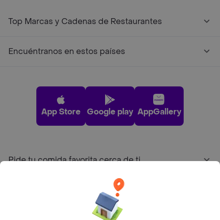
Top Marcas y Cadenas de Restaurantes
Encuéntranos en estos países
App Store
Google play
AppGallery
Pide tu comida favorita cerca de ti
Categorías
Únete a Rappi