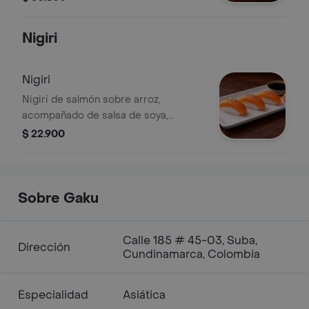
mayonesa ahumada o teriyaki.
Nigiri
Nigiri
Nigiri de salmón sobre arroz,
acompañado de salsa de soya,
jengibre y wasabi.
$ 22.900
Sobre Gaku
Calle 185 # 45-03, Suba,
Dirección
Cundinamarca, Colombia
Especialidad
Asiática