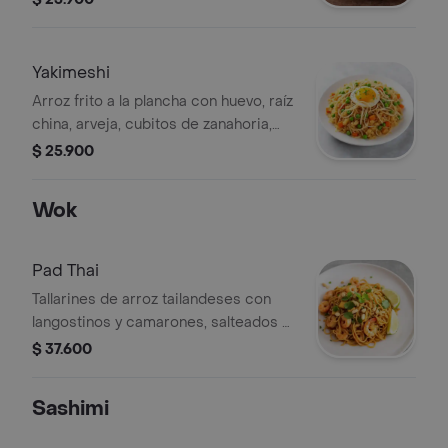
de ensalada de calabacín, cebolla
cabezona blanca, raíz china y
champiñón en salsa teriyaki.
Yakimeshi
Arroz frito a la plancha con huevo, raíz
china, arveja, cubitos de zanahoria,
soya y aceite de ajonjolí.
$ 25.900
Wok
Pad Thai
Tallarines de arroz tailandeses con
langostinos y camarones, salteados al
wok en aceite de coco y salsa de
$ 37.600
tamarindo, huevo, nampla, raíz china,
tofu, hierbabuena, cebollín, maní y una
Sashimi
rodaja de limón.