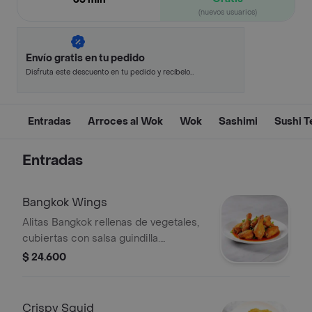
(nuevos usuarios)
Envío gratis en tu pedido
Disfruta este descuento en tu pedido y recíbelo
en minutos.
Entradas
Arroces al Wok
Wok
Sashimi
Sushi 
Entradas
Bangkok Wings
Alitas Bangkok rellenas de vegetales,
cubiertas con salsa guindilla.
Crujientes y sabrosas.
$ 24.600
Crispy Squid