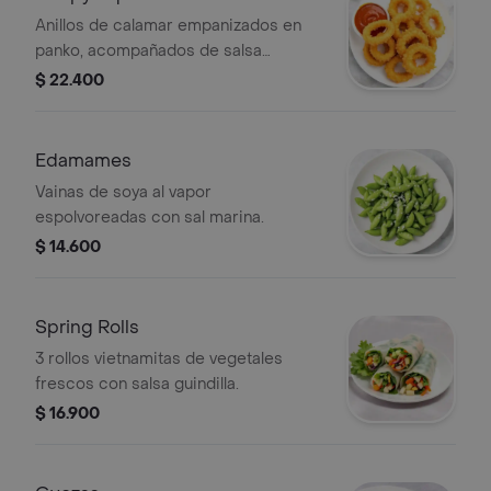
Anillos de calamar empanizados en
panko, acompañados de salsa
guindilla.
$ 22.400
Edamames
Vainas de soya al vapor
espolvoreadas con sal marina.
$ 14.600
Spring Rolls
3 rollos vietnamitas de vegetales
frescos con salsa guindilla.
$ 16.900