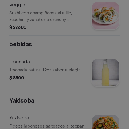
Veggie
Sushi con champiñones al ajillo,
zucchini y zanahoria crunchy,
aguacate, tofu, mayonesa japonesa,
$ 27.600
plátano maduro y salsa teriyaki.
bebidas
limonada
limonada natural 12oz sabor a elegir
$ 8800
Yakisoba
Yakisoba
Fideos japoneses salteados al teppan