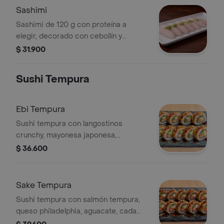
Sashimi
Sashimi de 120 g con proteína a
elegir, decorado con cebollín y
semillas.
$ 31.900
Sushi Tempura
Ebi Tempura
Sushi tempura con langostinos
crunchy, mayonesa japonesa,
aguacate, salsa teriyaki togarashi. 10
$ 36.600
bocados
Sake Tempura
Sushi tempura con salmón tempura,
queso philadelphia, aguacate, cada
bocado en crunch tempura, salsa