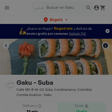
Bogotá
Regístrate
¿Nuevo en Rappi?
y disfruta de
envíos gratis por semanas
Aplican TyC
Gaku - Suba
Calle 185 # 45-03, Suba, Cundinamarca, Colombia
Comida Asiática - Gaku
Delivery
Envío
Gratis
35 min