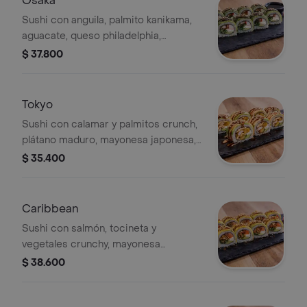
Osaka
Sushi con anguila, palmito kanikama,
aguacate, queso philadelphia,
envuelto en polvo de nori y salsa
$ 37.800
teriyaki. 10 bocados
Tokyo
Sushi con calamar y palmitos crunch,
plátano maduro, mayonesa japonesa,
aguacate y salsa togarashi o teriyaki.
$ 35.400
10 bocados
Caribbean
Sushi con salmón, tocineta y
vegetales crunchy, mayonesa
japonesa, envuelto en plátano maduro
$ 38.600
y aguacate. 10 bocados