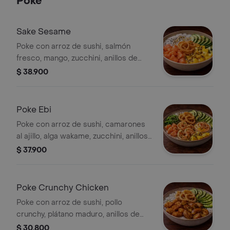
Poke
Sake Sesame
Poke con arroz de sushi, salmón
fresco, mango, zucchini, anillos de
cebolla crunch, aguacate, ajonjolí
$ 38.900
negro y blanco, salsa de maracuyá.
Poke Ebi
Poke con arroz de sushi, camarones
al ajillo, alga wakame, zucchini, anillos
de cebolla crunch, aguacate, salsa
$ 37.900
togarashi o mayonesa sriracha.
Poke Crunchy Chicken
Poke con arroz de sushi, pollo
crunchy, plátano maduro, anillos de
cebolla crunch, zucchini, aguacate,
$ 30.800