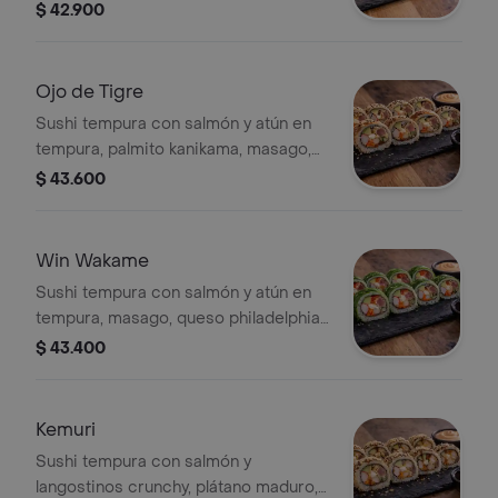
mayonesa japonesa, envuelto en
$ 42.900
aguacate, salsa teriyaki togarashi. 10
bocados
Ojo de Tigre
Sushi tempura con salmón y atún en
tempura, palmito kanikama, masago,
aguacate, envuelto en ajonjolí y salsa
$ 43.600
dinamita. 10 bocados
Win Wakame
Sushi tempura con salmón y atún en
tempura, masago, queso philadelphia,
aguacate, envuelto en algas wakame y
$ 43.400
salsa dinamita. 10 bocados
Kemuri
Sushi tempura con salmón y
langostinos crunchy, plátano maduro,