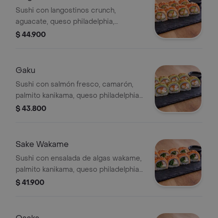
Sushi con langostinos crunch,
aguacate, queso philadelphia,
cubierto con salmón fresco, masago,
$ 44.900
salsa togarashi y palmito kanikama. 10
bocados
Gaku
Sushi con salmón fresco, camarón,
palmito kanikama, queso philadelphia,
envuelto en aguacate y salsa
$ 43.800
togarashi. 10 bocados
Sake Wakame
Sushi con ensalada de algas wakame,
palmito kanikama, queso philadelphia,
envuelto en salmón y salsa togarashi.
$ 41.900
10 bocados