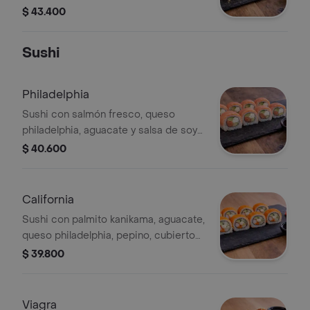
mayonesa japonesa, aguacate,
$ 43.400
cubierto en ajonjolí, salsa teriyaki y
crunch tempura. 10 bocados
Sushi
Philadelphia
Sushi con salmón fresco, queso
philadelphia, aguacate y salsa de soya.
10 bocados
$ 40.600
California
Sushi con palmito kanikama, aguacate,
queso philadelphia, pepino, cubierto
con masago y salsa de soya o teriyaki.
$ 39.800
10 bocados
Viagra