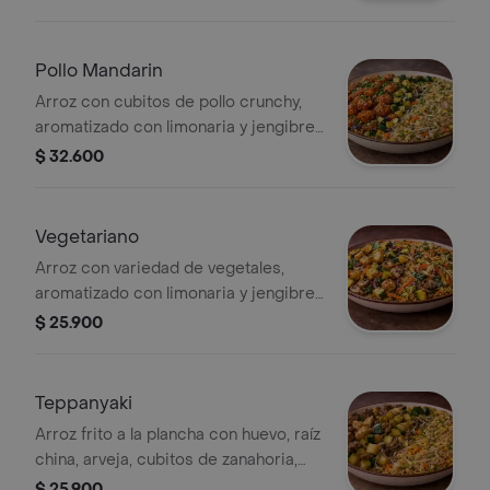
zanahoria en julianas, zucchini amarillo
y verde, champiñón y acelga, salsa
hoisin, nampla, aceite de ajonjolí, soya,
Pollo Mandarin
leche de coco y curry amarillo.
Arroz con cubitos de pollo crunchy,
aromatizado con limonaria y jengibre,
cebolla roja y blanca, zanahoria en
$ 32.600
julianas, zucchini amarillo y verde,
champiñón y acelga, huevo, raíz china,
repollo, topping de cebollín y salsa
Vegetariano
agridulce.
Arroz con variedad de vegetales,
aromatizado con limonaria y jengibre,
cebolla roja y blanca, zanahoria en
$ 25.900
julianas, zucchini amarillo y verde,
champiñón y acelga, albahaca, aceite
de ajonjolí, soya, leche de coco, salsa
Teppanyaki
hoisin, curry amarillo y tofu.
Arroz frito a la plancha con huevo, raíz
china, arveja, cubitos de zanahoria,
soya y aceite de ajonjolí, acompañado
$ 25.900