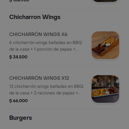
$ 108.900
Chicharron Wings
CHICHARRÓN WINGS X6
6 chicharrón wings bañadas en BBQ
de la casa + 1 porción de papas +
zanahoria y apio + salsa de queso azul
$ 34.500
y alioli de ajo.
CHICHARRÓN WINGS X12
12 chicharrón wings bañadas en BBQ
de la casa + 2 raciones de papas +
zanahoria y apio + salsa de queso azul.
$ 66.000
Burgers