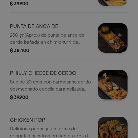
mantequilla de romero con pico de
$ 39.900
gallo guacamole alioli de ajo y trozos
de crujientes nachos. coronado con
un chicharrón crocante bañado en
PUNTA DE ANCA DE
salsa de la casa
CERDOESPECIAL
250 gr.(Aprox) de punta de anca de
cerdo bañada en chimichurri de
uchuva. Acompañada de mix de
$ 38.400
lechugas tomate cherry croutons de
finas hierbas y reducción balsámica.
Acompañate a elección.
PHILLY CHEESE DE CERDO
Sub de 20 cms con parmesano cerdo
desmechado cebolla caramelizada
doble queso americano alioli de ajo
$ 39.900
salsa de queso azul de tope un
jalapeño relleno de queso cheddar
CHICKEN POP
Deliciosa pechuga en forma de
crispetas nuestros crujientes aros de