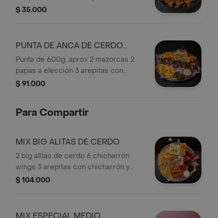
cebolla papas a la francesa.
$ 35.000
Acompañado de alioli de ajo y salsa
chipotle
PUNTA DE ANCA DE CERDO
MEDIA
Punta de 600g. aprox 2 mazorcas 2
papas a elección 3 arepitas con
chicharrón chimichurri de uchuva
$ 91.000
alioli de ajo.
Para Compartir
MIX BIG ALITAS DE CERDO
2 big alitas de cerdo 6 chicharrón
wings 3 arepitas con chicharrón y
queso 2 mazorcas pigasus 2 papas
$ 104.000
mixtas 4 dedos de queso papialpa
fritos
MIX ESPECIAL MEDIO