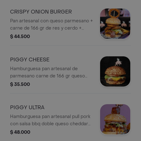
rodaja de piña + Papas
CRISPY ONION BURGER
Pan artesanal con queso parmesano +
carne de 166 gr de res y cerdo +
queso cheddar + doble tocineta +
$ 44.500
cogollo europeo + 3 aros de cebolla
crocante bañados en reducción
balsámica y queso parmessano grana
PIGGY CHEESE
padano + Papas.
Hamburguesa pan artesanal de
parmesano carne de 166 gr queso
cheddar cogollo europeo tomate
$ 35.500
nuestra salsas ajo y chipotle viene
acompañada + Papas.
PIGGY ULTRA
Hamburguesa pan artesanal pull pork
con salsa bbq doble queso cheddar
90 gr de nuestro chicharrones
$ 48.000
crocantes salsa de queso azul