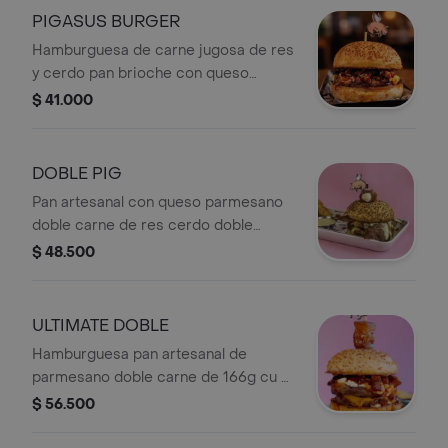
PIGASUS BURGER
Hamburguesa de carne jugosa de res
y cerdo pan brioche con queso
parmesano queso cheddar y el toque
$ 41.000
especial de nuestros crujientes
chicharrones bañados en salsa bbq
de la casa.
DOBLE PIG
Pan artesanal con queso parmesano
doble carne de res cerdo doble
queso cheddar doble tocineta alioli
$ 48.500
de ajo corona de queso philadelphia
envuelto en tocineta + Papas.
ULTIMATE DOBLE
Hamburguesa pan artesanal de
parmesano doble carne de 166g cu 4
quesos cheddar chicharrones
$ 56.500
bañados en salsa bbq queso
philadelphia de tope chicharrón wings