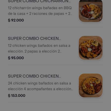
SUPER COMBO CHICHARRÓN
de chile dulce 5 arepitas fritas
WINGS X12
12 chicharrón wings bañadas en BBQ
rellenas de chicharrón y queso
de la casa + 2 raciones de papas + 2
crujientes aros de cebolla 2
mazorcas + queso papialpa + salsa de
$ 92.000
porciones de papas a la francesa y
queso azul + zanahoria y apio.
chicharrón de mazorca dulce.
acompañado de nuestras salsas alioli
SUPER COMBO CHICKEN
de ajo bbq crema agria y queso
costeño rallado
WINGS X12
12 chicken wings bañados en salsa a
elección. 2 papas a elección 2
mazorcas al estilo Pigasus 5 dedos
$ 95.000
de queso papialpa frito zanahoria y
apio salsa de chile dulce y alioli de
ajo.
SUPER COMBO CHICKEN
WINGS X24
24 chicken wings bañados en salsa a
elección 4 acompañantes a elección
4 mazorcas al estilo Pigasus 5 dedos
$ 153.000
de queso papialpa zanahoria y apio
salsa de chile dulce y alioli de ajo.