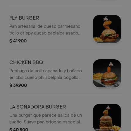
de romero y reducción de vino
rosado + queso cheddar + guacamole
+ rodajas de jalapeño + salsa chipotle
FLY BURGER
y alioli de ajo. coronada con un
Pan artesanal de queso parmesano
jalapeño relleno de queso cheddar +
pollo crispy queso papialpa asado
Papas.
tomate asado albahaca tocineta
$ 41.900
crujiente alioli de ajo una chicken
wing con salsa a su elección + Papas.
CHICKEN BBQ
Pechuga de pollo apanado y bañado
en bbq queso philadelphia cogollo
europeo salsa chipotle en la corona
$ 39.900
un cubo de pollo apanado y bañado en
chile dulce + Papas.
LA SOÑADORA BURGER
Una burger que parece salida de un
sueño. Suave pan brioche especial
carne que guarda el mejor secreto
$ 40.500