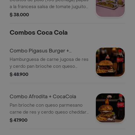
a la francesa salsa de tomate juguito
en caja. Incluye pin.
$ 38.000
Combos Coca Cola
Combo Pigasus Burger +
CocaCola
Hamburguesa de carne jugosa de res
y cerdo pan brioche con queso
parmesano queso cheddar y el toque
$ 48.900
especial de nuestros crujientes
chicharrones bañados en salsa BBQ
de la casa + papas a elección y
Combo Afrodita + CocaCola
CocaCola.
Pan brioche con queso parmesano
carne de res y cerdo queso cheddar
gratinado mermelada de tocineta
$ 47.900
salsa Pink cogollo europeo cebollas
crispy dip Passion tocino. Coronada