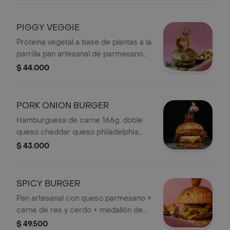
un queso Philadelphia envuelto en
tocineta + Papas.
PIGGY VEGGIE
Proteína vegetal a base de plantas a la
parrilla pan artesanal de parmesano
queso cheddar queso philadelphia
$ 44.000
cogollo europeo cebolla grilled +
Papas.
PORK ONION BURGER
Hamburguesa de carne 166g. doble
queso cheddar queso philadelphia
doble tocineta cebolla caramelizada
$ 43.000
bbq y chipotle en la corona un
chicharrón wings + Papas.
SPICY BURGER
Pan artesanal con queso parmesano +
carne de res y cerdo + medallón de
cañón de cerdo asado en mantequilla
$ 49.500