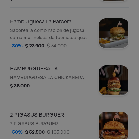
del cerdo queso cheddar y nuestra
exclusiva salsa Chik a base de miel y
especias. Crujiente tocineta apanada
Hamburguesa La Parcera
y bañada en salsa BBQ cogollo
Saborea la combinación de jugosa
europeo deliciosa salsa de ajo aro de
carne mermelada de tocinetas queso
cebolla crocante dip de queso y
cheddar cogollo europeo aros de
-30%
$ 23.900
$ 34.000
tocineta y en la cima un cubo de pollo
cebolla y salsa de ajo
apanado bañado en salsa chik con un
toque de polvo de oro
HAMBURGUESA LA
CHICKANERA
HAMBURGUESA LA CHICKANERA
$ 38.000
2 PIGASUS BURGUER
2 PIGASUS BURGUER
-50%
$ 52.500
$ 105.000