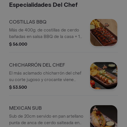
chipotle.
Especialidades Del Chef
COSTILLAS BBQ
Más de 400g. de costillas de cerdo
bañadas en salsa BBQ de la casa + 1
ración de papas + salsa de queso
$ 56.000
azul.
CHICHARRÓN DEL CHEF
El más aclamado chicharrón del chef
su corte jugoso y crocante viene
acompañado de dos arepitas con
$ 53.500
chicharrón y dos mazorcas al estilo
Pigasus
MEXICAN SUB
Sub de 20cm servido en pan artellano
punta de anca de cerdo salteada en