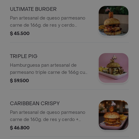
+ Papas.
ULTIMATE BURGER
Pan artesanal de queso parmesano
carne de 166g. de res y cerdo
chicharrón crujiente bañado en salsa
$ 45.500
de la casa queso cheddar queso
crema philadelphia cubo de
chicharrón
TRIPLE PIG
Hamburguesa pan artesanal de
parmesano triple carne de 166g cu
triple tocineta triple queso salsa de
$ 59.500
ajo de la casa en la parte de arriba un
philadelphia envuelto en tocineta +
Papas
CARIBBEAN CRISPY
Pan artesanal de queso parmesano
carne de 160g. de res y cerdo +
trozos de pechuga apanda+ queso
$ 46.800
papialpa con reducción de vino y