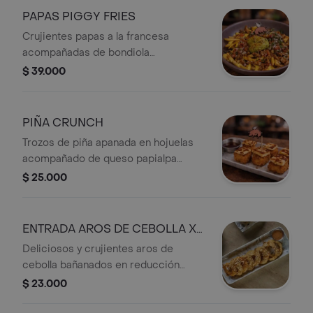
PAPAS PIGGY FRIES
Crujientes papas a la francesa
acompañadas de bondiola
desmechadapico de galloguacamole
$ 39.000
y bañadas con aderezo cheddar y
salsa bbq.
PIÑA CRUNCH
Trozos de piña apanada en hojuelas
acompañado de queso papialpa
asada y reducción de vino.
$ 25.000
ENTRADA AROS DE CEBOLLA X
10 UNDS
Deliciosos y crujientes aros de
cebolla bañanados en reducción
balsámica ralladura de queso grana
$ 23.000
padano acompañados de salsa