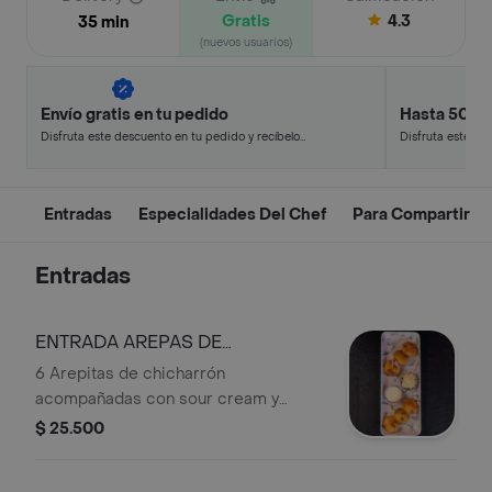
Gratis
4.3
35 min
(nuevos usuarios)
Envío gratis en tu pedido
Hasta 50% 
Disfruta este descuento en tu pedido y recíbelo
Disfruta este de
en minutos.
en minutos.
Entradas
Especialidades Del Chef
Para Compartir
Entradas
ENTRADA AREPAS DE
CHICHARRON X6 UNDS
6 Arepitas de chicharrón
acompañadas con sour cream y
queso blanco.
$ 25.500