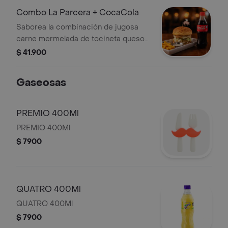
con queso Paipa frito con salsa de
Combo La Parcera + CocaCola
chile dulce + papas a elección y
Saborea la combinación de jugosa
CocaCola.
carne mermelada de tocineta queso
cheddar cogollo europeo aros de
$ 41.900
cebolla y salsa de ajo + papas a
elección y CocaCola.
Gaseosas
PREMIO 400Ml
PREMIO 400Ml
$ 7900
QUATRO 400Ml
QUATRO 400Ml
$ 7900