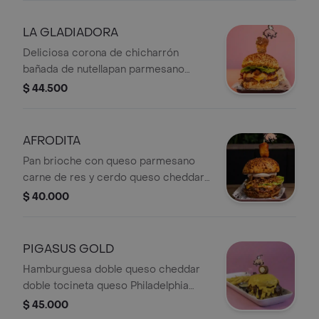
cebollas crocantes alioli de ajo
chicharrón + Papas.
LA GLADIADORA
Deliciosa corona de chicharrón
bañada de nutellapan parmesano
carne de res y cerdo queso cheddar
$ 44.500
dip de philadelphia mostaza antigua y
cogollo + Papas.
AFRODITA
Pan brioche con queso parmesano
carne de res y cerdo queso cheddar
gratinado mermelada de tocineta
$ 40.000
salsa pink cogollo europeo cebollas
Crispy dip passion tocino. Coronada
con queso papialpa frito con salsa de
PIGASUS GOLD
chile dulce. Acompañante a elección.
Hamburguesa doble queso cheddar
doble tocineta queso Philadelphia
salsa chipotle bbq pigasus pan
$ 45.000
bañado en salsa de queso en el tope