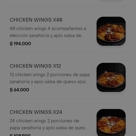
CHICKEN WINGS X48
48 chicken wings 4 acompañantes a
elección zanahoria y apio salsa de
queso azul alioli de ajo 4 salsas a
$ 194.000
elección
CHICKEN WINGS X12
12 chicken wings 2 porciones de papa
zanahoria y apio salsa de queso azul
alioli de ajo y salsa a elección
$ 64.000
CHICKEN WINGS X24
24 chicken wings 2 porciones de
papa zanahoria y apio salsa de queso
azul alioli de ajo y salsa a elección