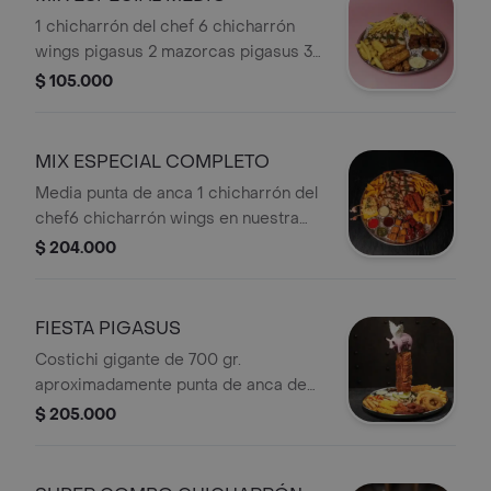
1 chicharrón del chef 6 chicharrón
wings pigasus 2 mazorcas pigasus 3
arepitas con chicharrón 5 quesos
$ 105.000
papialpa 1 papa casco 1 papa
francesa
MIX ESPECIAL COMPLETO
Media punta de anca 1 chicharrón del
chef6 chicharrón wings en nuestra
salsa 6 chicharrón wings originales 2
$ 204.000
papas casco 2 papas a la francesa 4
arepas 4 mazorcas 5 queso papialpa.
FIESTA PIGASUS
Costichi gigante de 700 gr.
aproximadamente punta de anca de
cerdo en julianas a la parrilla con
$ 205.000
chimichurri 6 chicken wings con salsa
a elección pollo parrillado en julianas
queso costeño asado acompañado