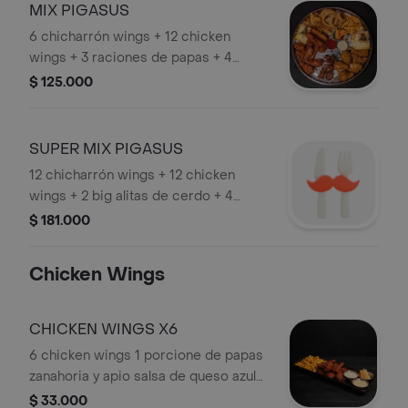
MIX PIGASUS
6 chicharrón wings + 12 chicken
wings + 3 raciones de papas + 4
mazorcas + queso papialpa + salsa de
$ 125.000
queso azul + zanahoria y apio
SUPER MIX PIGASUS
12 chicharrón wings + 12 chicken
wings + 2 big alitas de cerdo + 4
raciones de papas + 4 mazorcas +
$ 181.000
queso papialpa + salsa de queso azul
+ zanahoria y apio.
Chicken Wings
CHICKEN WINGS X6
6 chicken wings 1 porcione de papas
zanahoria y apio salsa de queso azul
alioli de ajo y salsa a elección
$ 33.000