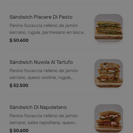
Sándwich Piacere Di Pesto
Panino focaccia relleno de jamón
serrano, rugula, parmesano en lascas,
salsa de pesto y reducción de
$ 50.600
balsámico.
Sándwich Nuvola Al Tartufo
Panino focaccia relleno de jamón
serrano, queso ovoline, rugula,
uchuvas caramelizadas, parmesano
$ 52.500
en lascas y mayonesa de trufa.
Sándwich Di Napoletano
Panino focaccia relleno de jamón
serrano, salsa napolitana, queso
búfala, albahaca y reducción de
$ 50.600