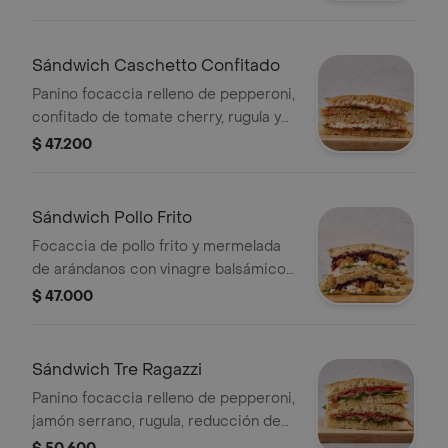
balsámico.
Sándwich Caschetto Confitado
Panino focaccia relleno de pepperoni,
confitado de tomate cherry, rugula y
stracciatella.
$ 47.200
Sándwich Pollo Frito
Focaccia de pollo frito y mermelada
de arándanos con vinagre balsámico,
rugula y straciatella
$ 47.000
Sándwich Tre Ragazzi
Panino focaccia relleno de pepperoni,
jamón serrano, rugula, reducción de
balsámico y salsa provenzal.