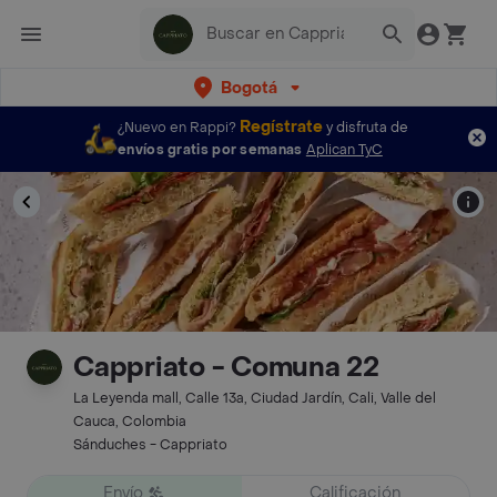
Bogotá
Regístrate
¿Nuevo en Rappi?
y disfruta de
envíos gratis por semanas
Aplican TyC
Cappriato - Comuna 22
La Leyenda mall, Calle 13a, Ciudad Jardín, Cali, Valle del
Cauca, Colombia
Sánduches - Cappriato
Envío
Calificación