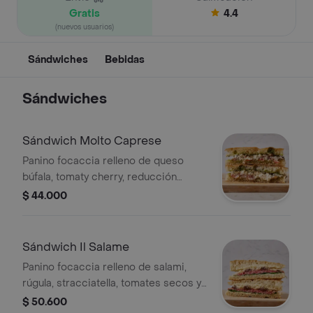
Gratis
4.4
(nuevos usuarios)
Sándwiches
Bebidas
Sándwiches
Sándwich Molto Caprese
Panino focaccia relleno de queso
búfala, tomaty cherry, reducción
balsámico con salsa a elegir.
$ 44.000
Sándwich Il Salame
Panino focaccia relleno de salami,
rúgula, stracciatella, tomates secos y
lascas de parmesano.
$ 50.600