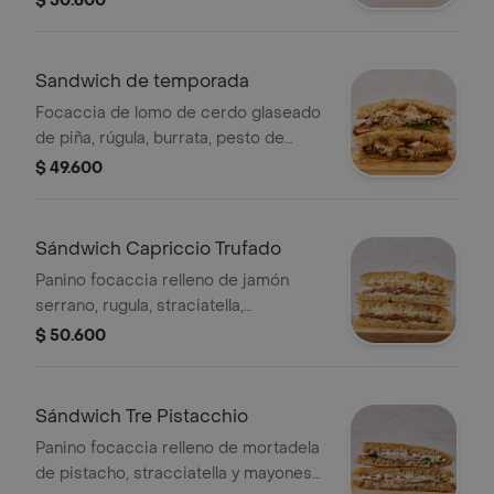
$ 50.600
Sandwich de temporada
Focaccia de lomo de cerdo glaseado
de piña, rúgula, burrata, pesto de
tomate y reducción de balsámico
$ 49.600
Sándwich Capriccio Trufado
Panino focaccia relleno de jamón
serrano, rugula, straciatella,
parmesano en lascas y miel de trufa.
$ 50.600
Sándwich Tre Pistacchio
Panino focaccia relleno de mortadela
de pistacho, stracciatella y mayonesa