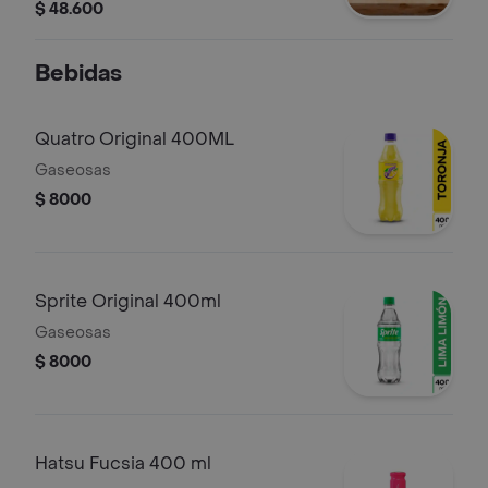
de trufa.
$ 48.600
Bebidas
Quatro Original 400ML
Gaseosas
$ 8000
Sprite Original 400ml
Gaseosas
$ 8000
Hatsu Fucsia 400 ml