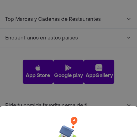
Top Marcas y Cadenas de Restaurantes
Encuéntranos en estos países
App Store
Google play
AppGallery
Pide tu comida favorita cerca de ti
Categorías