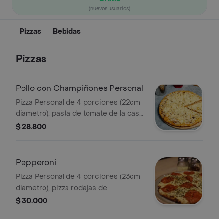
(nuevos usuarios)
Pizzas
Bebidas
Pizzas
Pollo con Champiñones Personal
Pizza Personal de 4 porciones (22cm
diametro), pasta de tomate de la casa,
pollo desmechado, champiñon, queso
$ 28.800
doble crema.
Pepperoni
Pizza Personal de 4 porciones (23cm
diametro), pizza rodajas de
pepperoni, oregano, queso doble
$ 30.000
crema.