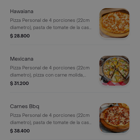
Hawaiana
Pizza Personal de 4 porciones (22cm
diametro), pasta de tomate de la casa,
jamón ahumado, piña acaramelada,
$ 28.800
queso doble crema.
Mexicana
Pizza Personal de 4 porciones (22cm
diametro), pizza con carne molida,
pimentón, cebolla, tomate, ají,
$ 31.200
tostacos y queso doble crema .
Carnes Bbq
Pizza Personal de 4 porciones (22cm
diametro), pasta de tomate de la casa,
carne picada en cuadros bañada en
$ 38.400
salsa bbq, cebolla acaramelada,