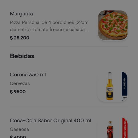
queso doble crema.
Margarita
Pizza Personal de 4 porciones (22cm
diametro), Tomate fresco, albahaca
fresca, queso mozzarella .
$ 25.200
Bebidas
Corona 350 ml
Cervezas
$ 9500
Coca-Cola Sabor Original 400 ml
Gaseosa
$ 6000