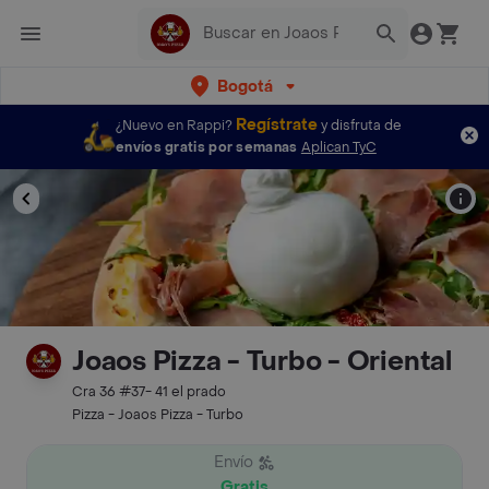
Bogotá
Regístrate
¿Nuevo en Rappi?
y disfruta de
envíos gratis por semanas
Aplican TyC
Joaos Pizza - Turbo - Oriental
Cra 36 #37- 41 el prado
Pizza - Joaos Pizza - Turbo
Envío
Gratis