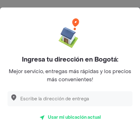
Categorías
Únete a Rappi
Sobre Rappi
Ingresa tu dirección en Bogotá:
Mejor servicio, entregas más rápidas y los precios
Facebook
Twitter
Instagram
más convenientes!
©
2026
Rappi Inc. All rights reserved.
Usar mi ubicación actual
Rappi S.A.S. --- NIT 900.843.898-9 --- Calle 63 # 16A-02
Bogotá D.C. --- notificacionesrappi@rappi.com