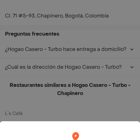
Cl. 71 #5-93, Chapinero, Bogotá, Colombia
Preguntas frecuentes
¿Hogao Casero - Turbo hace entrega a domicilio?
¿Cuál es la dirección de Hogao Casero - Turbo?
Restaurantes similares a Hogao Casero - Turbo -
Chapinero
L´s Café
Philippe
Baskin Robbins