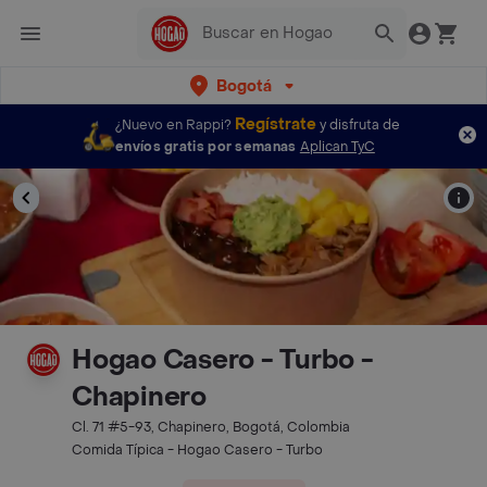
Bogotá
Regístrate
¿Nuevo en Rappi?
y disfruta de
envíos gratis por semanas
Aplican TyC
Hogao Casero - Turbo -
Chapinero
Cl. 71 #5-93, Chapinero, Bogotá, Colombia
Comida Típica - Hogao Casero - Turbo