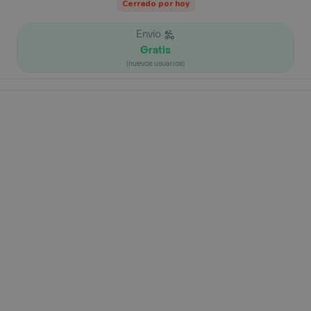
Cerrado por hoy
Envío
Gratis
(nuevos usuarios)