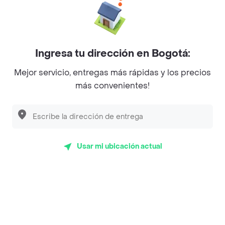
La Cesta
Mercari - Postres
Ingresa tu dirección en Bogotá:
Myriam Camhi Co
Mejor servicio, entregas más rápidas y los precios
Magnifique
más convenientes!
Empanaditas de Pipian - Empanadas
Desayunadero de la 42
Luisa Postres
Usar mi ubicación actual
Sopitas y Frijoladas
Subway
Top Marcas y Cadenas de Restaurantes