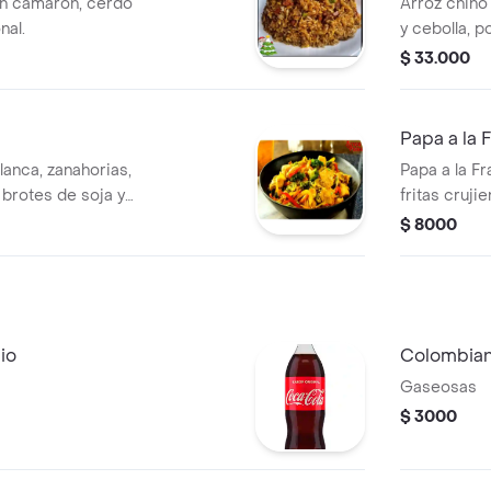
on camarón, cerdo
Arroz chino
nal.
y cebolla, p
$ 33.000
Papa a la 
anca, zanahorias,
Papa a la F
fritas crujie
$ 8000
io
Colombian
Gaseosas
$ 3000