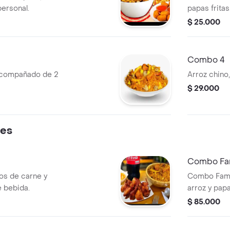
personal.
papas fritas
$ 25.000
Combo 4
acompañado de 2
Arroz chino, 
$ 29.000
res
Combo Fam
pos de carne y
Combo Famil
e bebida.
arroz y papa
gaseosa.
$ 85.000