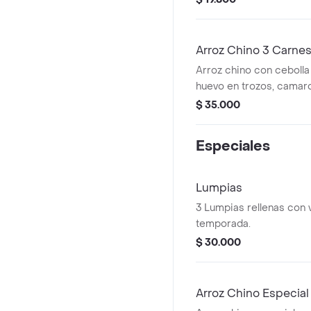
Arroz Chino 3 Carne
Arroz chino con cebolla c
huevo en trozos, camaro
de res, porción para 5 
$ 35.000
Especiales
Lumpias
3 Lumpias rellenas con 
temporada.
$ 30.000
Arroz Chino Especial