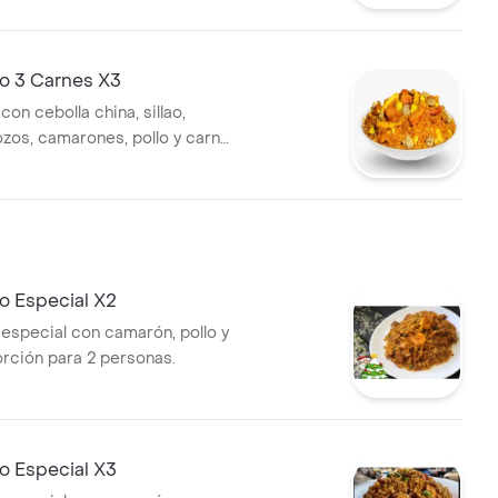
no 3 Carnes X3
con cebolla china, sillao,
ozos, camarones, pollo y carne
ción para 3 personas.
o Especial X2
 especial con camarón, pollo y
orción para 2 personas.
o Especial X3