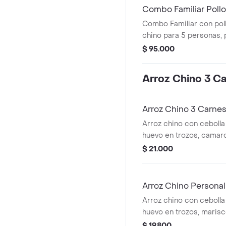
Combo Familiar Pollo
Combo Familiar con poll
chino para 5 personas, p
gaseosa.
$ 95.000
Arroz Chino 3 C
Arroz Chino 3 Carne
Arroz chino con cebolla c
huevo en trozos, camaro
de res, porción para 2 
$ 21.000
Arroz Chino Personal
Arroz chino con cebolla c
huevo en trozos, maris
pollo y salchicha.
$ 19.800