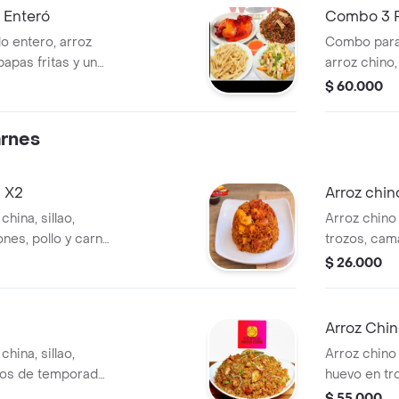
 Enteró
Combo 3 Pe
o entero, arroz
Combo para 3
apas fritas y una
arroz chino,
gaseosa de 1
$ 60.000
arnes
s X2
Arroz chin
hina, sillao,
Arroz chino
nes, pollo y carne
trozos, cama
personas.
porción per
$ 26.000
Arroz Chi
hina, sillao,
Arroz chino 
cos de temporada,
huevo en tr
de res, por
$ 55.000