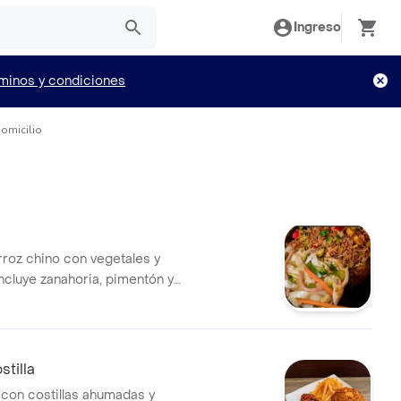
Ingreso
minos y condiciones
omicilio
roz chino con vegetales y
ncluye zanahoria, pimentón y
tilla
 con costillas ahumadas y