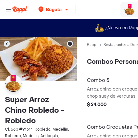
Bogotá
¿Nuevo en Rap
Rappi
Restaurantes a Dom
Combos Persona
Combo 5
Arroz chino con croquet
chop suey de verduras.
Super Arroz
$ 24.000
Chino Robledo -
Robledo
Combo Croquetas Pe
Cl. 66b #91b14, Robledo, Medellín,
Arroz chino con croquet
Robledo, Medellín, Antioquia,