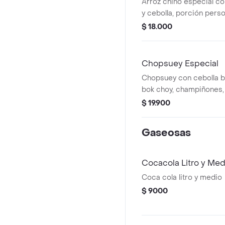
Arroz chino especial c
y cebolla, porción perso
$ 18.000
Chopsuey Especial
Chopsuey con cebolla bl
bok choy, champiñones, brotes de soja y
pollo.
$ 19.900
Gaseosas
Cocacola Litro y Med
Coca cola litro y medio
$ 9000