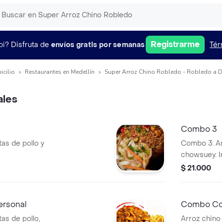
Registrarme
pi?
Disfruta de
envíos gratis por semanas
Tér
icilio
Restaurantes en Medellín
Super Arroz Chino Robledo - Robledo a D
les
Combo 3
as de pollo y
Combo 3: Ar
chowsuey. I
repollo.
$ 21.000
rsonal
Combo Cos
as de pollo,
Arroz chino