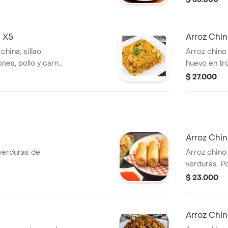
s X5
Arroz Chi
hina, sillao,
Arroz chino 
nes, pollo y carne
huevo en tr
personas.
de res, por
$ 27.000
Arroz Chin
verduras de
Arroz chino
verduras. P
$ 23.000
Arroz Chin