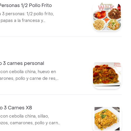
rsonas 1/2 Pollo Frito
 personas: 1/2 pollo frito,
 papas a la francesa y
 litro.
o 3 carnes personal
 con cebolla china, huevo en
rones, pollo y carne de res,
sonal.
no 3 Carnes X8
con cebolla china, sillao,
ozos, camarones, pollo y carne
ción para 8 personas.