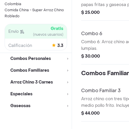
Colombia
papas fritas y gaseosa 
Comida China - Super Arroz Chino
$ 25.000
Robledo
Gratis
Envío
Combo 6
(nuevos usuarios)
Combo 6: Arroz chino 
Calificación
3.3
lumpias.
$ 30.000
Combos Personales
Combos Familiares
Combos Familia
Arroz Chino 3 Carnes
Combo Familiar 3
Especiales
Arroz chino con tres ti
medio pollo frito. Incluy
Gaseosas
$ 44.000