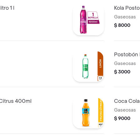
ro 1 l
Kola Posto
Gaseosas
$ 8000
Postobón 
Gaseosas
$ 3000
 Citrus 400ml
Coca Cola O
Gaseosas
$ 9000