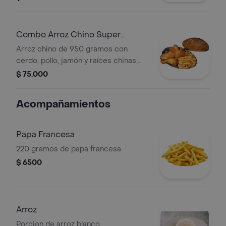
de francesa, 1/2 pollo asado o broster
y una gaseosa postobon 1.5.
Combo Arroz Chino Super
Familiar
Arroz chino de 950 gramos con
cerdo, pollo, jamón y raíces chinas,
acompañado de 1 pollo asado o
$ 75.000
broster, papa francesa y 1 gaseosa
1.5.
Acompañamientos
Papa Francesa
220 gramos de papa francesa
$ 6500
Arroz
Porcion de arroz blanco