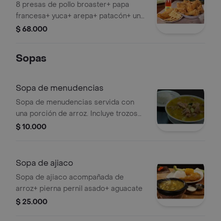
8 presas de pollo broaster+ papa
francesa+ yuca+ arepa+ patacón+ una
gaseosa 1.5
$ 68.000
Sopas
Sopa de menudencias
Sopa de menudencias servida con
una porción de arroz. Incluye trozos
de menudencias visibles en un caldo
$ 10.000
espeso.
Sopa de ajiaco
Sopa de ajiaco acompañada de
arroz+ pierna pernil asado+ aguacate
$ 25.000