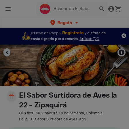
Bogotá
Regístrate
¿Nuevo en Rappi?
y disfruta de
envíos gratis por semanas
Aplican TyC
El Sabor Surtidora de Aves la
22 - Zipaquirá
Cl 8 #20-14, Zipaquirá, Cundinamarca, Colombia
Pollo - El Sabor Surtidora de Aves la 22