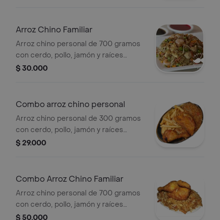
de francesa
Arroz Chino Familiar
Arroz chino personal de 700 gramos
con cerdo, pollo, jamón y raíces
chinas, acompañado de una porción
$ 30.000
de francesa
Combo arroz chino personal
Arroz chino personal de 300 gramos
con cerdo, pollo, jamón y raíces
chinas, acompañado de una porción
$ 29.000
de francesa + proteina (carne asada,
churrasco, lomo, mojarra, pollo,
pechuga o costillas)
Combo Arroz Chino Familiar
Arroz chino personal de 700 gramos
con cerdo, pollo, jamón y raíces
chinas, acompañado de una porción
$ 50.000