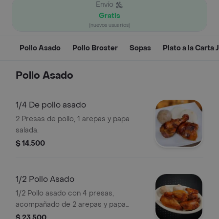
Envío
Gratis
(nuevos usuarios)
Pollo Asado
Pollo Broster
Sopas
Plato a la Carta 
Pollo Asado
1/4 De pollo asado
2 Presas de pollo, 1 arepas y papa
salada.
$ 14.500
1/2 Pollo Asado
1/2 Pollo asado con 4 presas,
acompañado de 2 arepas y papa
salada.
$ 23.500