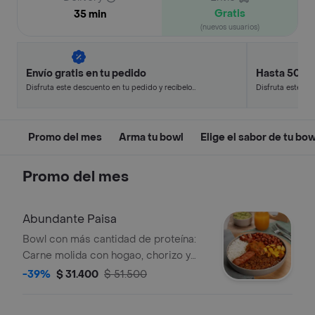
Gratis
35 min
(nuevos usuarios)
Envío gratis en tu pedido
Hasta 50% 
Disfruta este descuento en tu pedido y recíbelo
Disfruta este de
en minutos.
en minutos.
Promo del mes
Arma tu bowl
Elige el sabor de tu bow
Promo del mes
Abundante Paisa
Bowl con más cantidad de proteína:
Carne molida con hogao, chorizo y
chicharroncitos acompañado de frijol
-39%
$ 31.400
$ 51.500
rojo, arroz, maduro y hogao Peso
aprox 900 gr