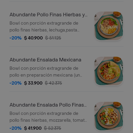
casa: mayonesa de cilantro
Abundante Pollo Finas Hierbas y
Pasta
Bowl con porción extragrande de
pollo finas hierbas, lechuga,pasta
penne con mayonesa y cilantro,
-20%
$ 40.900
$ 51.125
tomate cherry, mozzarella, maíz, huevo
y salsa de la casa. *Salsa de la casa:
mayonesa de cilantro
Abundante Ensalada Mexicana
Bowl con porción extragrande de
pollo en preparación mexicana (un
poco picante), nachos, pico de gallo,
-20%
$ 33.900
$ 42.375
guacamole,mozzarella,maíz, lechuga y
salsa de la casa. *Salsa de la casa:
mayonesa de cilantro.
Abundante Ensalada Pollo Finas
Hierbas
Bowl con porción extragrande de
pollo finas hierbas, mozzarella, tomate
cherry, aguacate, huevo, zucchini,maíz,
-20%
$ 41.900
$ 52.375