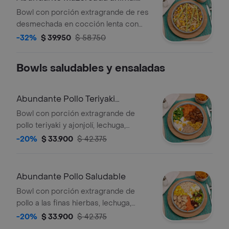
Res Desmechad
Bowl con porción extragrande de res
desmechada en cocción lenta con
hogao, maíz salteado, queso
-32%
$ 39.950
$ 58.750
mozzarella, papa ripio, y salsa de la
casa. *Salsa de la casa: mayonesa de
Bowls saludables y ensaladas
cilantro.
Abundante Pollo Teriyaki
Saludable
Bowl con porción extragrande de
pollo teriyaki y ajonjolí, lechuga,
zucchini, maíz, zanahoria, huevo, arroz
-20%
$ 33.900
$ 42.375
integral y salsa de la casa. *Salsa de la
casa: mayonesa de cilantro.
Abundante Pollo Saludable
Bowl con porción extragrande de
pollo a las finas hierbas, lechuga,
zucchini, maíz, zanahoria, huevo, arroz
-20%
$ 33.900
$ 42.375
integral y salsa de la casa. *Salsa de la