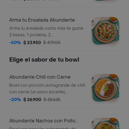
Arma tu Ensalada Abundante
Arma tu ensalada como más te guste:
2 bases, 1 proteína, 2
acompañamientos y 1 salsa.
-50%
$ 23.950
$ 47.900
Elige el sabor de tu bowl
Abundante Chili con Carne
Bowl con porción extragrande de chili
con carne (un poco picante),
guacamole, pico de gallo, nachos y
-20%
$ 26.900
$ 33.625
arroz blanco.
Abundante Nachos con Pollo
Tinga