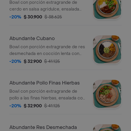
Bowl con porción extragrande de
cerdo en salsa agridulce, ensalada
con lechuga, tomate, maíz salteado,
-20%
$ 30.900
$ 38.625
arroz blanco, moneditas de plátano y
salsa de la casa. *Salsa de la casa:
mayonesa de cilantro.
Abundante Cubano
Bowl con porción extragrande de res
desmechada en cocción lenta con
hogao, frijol negro, maduro,
-20%
$ 32.900
$ 41.125
guacamole y arroz blanco.
Abundante Pollo Finas Hierbas
Bowl con porción extragrande de
pollo a las finas hierbas, ensalada con
lechuga, tomate,maíz salteado,
-20%
$ 32.900
$ 41.125
guacamole, pico de gallo, arroz
integral y salsa de la casa. *Salsa de la
casa: mayonesa de cilantro.
Abundante Res Desmechada