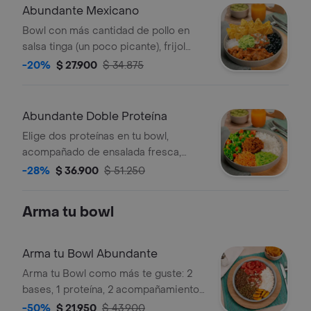
Abundante Mexicano
Bowl con más cantidad de pollo en
salsa tinga (un poco picante), frijol
negro, guacamole, pico de gallo,
-20%
$ 27.900
$ 34.875
nachos y arroz blanco.
Abundante Doble Proteína
Elige dos proteínas en tu bowl,
acompañado de ensalada fresca,
guacamole y arroz.
-28%
$ 36.900
$ 51.250
Arma tu bowl
Arma tu Bowl Abundante
Arma tu Bowl como más te guste: 2
bases, 1 proteína, 2 acompañamientos
y 1 salsa.
-50%
$ 21.950
$ 43.900