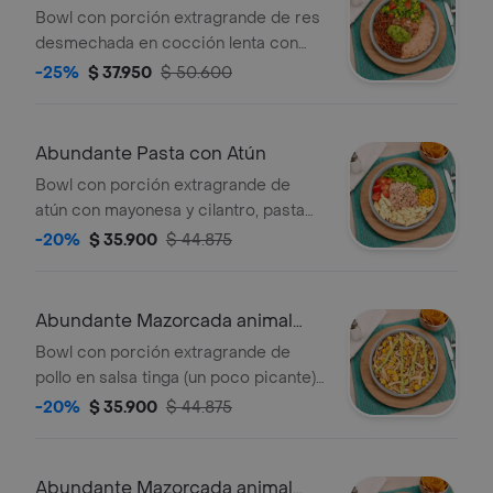
Bowl con porción extragrande de res
desmechada en cocción lenta con
hogao, ensalada con lechuga,
-25%
$ 37.950
$ 50.600
tomate,maíz salteado, guacamole,
pico de gallo, arroz integral y salsa de
la casa. *Salsa de la casa: mayonesa
Abundante Pasta con Atún
de cilantro.
Bowl con porción extragrande de
atún con mayonesa y cilantro, pasta
(fría) penne, tomate, lechuga, maíz,
-20%
$ 35.900
$ 44.875
guacamole y salsa de la casa. *Salsa
de la casa: mayonesa de cilantro.
Abundante Mazorcada animal
Pollo Tinga
Bowl con porción extragrande de
pollo en salsa tinga (un poco picante),
maíz salteado, queso mozzarella, papa
-20%
$ 35.900
$ 44.875
ripio, y salsa de la casa. *Salsa de la
casa: mayonesa de cilantro.
Abundante Mazorcada animal