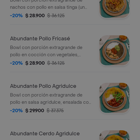
Bowl con porción extragrande de
nachos con pollo en salsa tinga (un
poco picante), maíz, pico de gallo y
-20%
$ 28.900
$ 36.125
guacamole.
Abundante Pollo Fricasé
Bowl con porción extragrande de
pollo en cocción con vegetales,
lentejas, acompañado de
-20%
$ 28.900
$ 36.125
maduro,hogao, guacamole y arroz
blanco.
Abundante Pollo Agridulce
Bowl con porción extragrande de
pollo en salsa agridulce, ensalada con
lechuga, tomate, maíz salteado, arroz
-20%
$ 29.900
$ 37.375
blanco, moneditas de plátano y salsa
de la casa. *Salsa de la casa:
mayonesa de cilantro.
Abundante Cerdo Agridulce