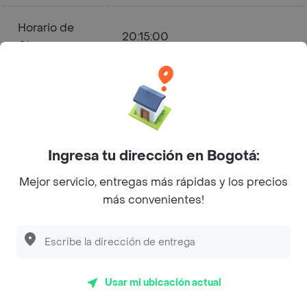
Horario de
20:15:00
Cierre
Abundante - La Candelaria
Menú a Domicilio
Ingresa tu dirección en Bogotá:
Comida Típica
Mejor servicio, entregas más rápidas y los precios
Abierto
más convenientes!
Horarios de Apertura y Cierre
Lunes
10:00 - 20:15
Martes
Usar mi ubicación actual
10:00 - 20:15