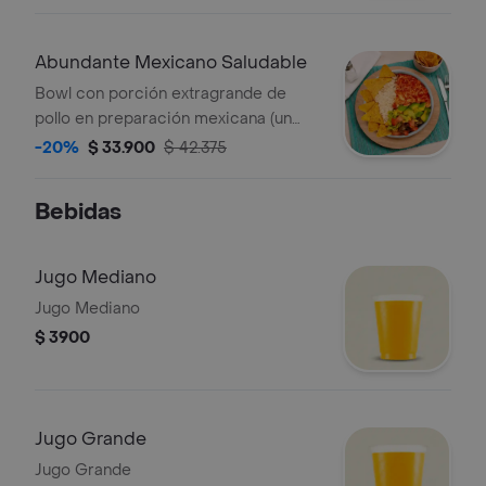
base de lechuga y salsa de la casa.
*Salsa de la casa: mayonesa de
cilantro.
Abundante Mexicano Saludable
Bowl con porción extragrande de
pollo en preparación mexicana (un
poco picante), lechuga,tomate,maíz,
-20%
$ 33.900
$ 42.375
aguacate,nachos, arroz integral y
salsa de la casa. *Salsa de la casa:
Bebidas
mayonesa de cilantro.
Jugo Mediano
Jugo Mediano
$ 3900
Jugo Grande
Jugo Grande