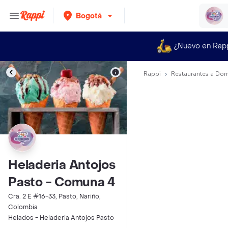
Bogotá
¿Nuevo en Rap
Rappi
Restaurantes a Dom
Heladeria Antojos
Pasto - Comuna 4
Cra. 2 E #16-33, Pasto, Nariño,
Colombia
Helados - Heladeria Antojos Pasto