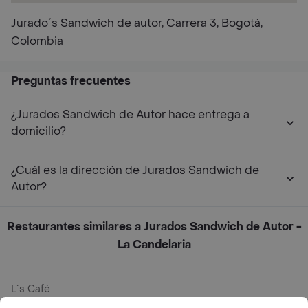
Jurado´s Sandwich de autor, Carrera 3, Bogotá,
Colombia
Preguntas frecuentes
¿Jurados Sandwich de Autor hace entrega a
domicilio?
¿Cuál es la dirección de Jurados Sandwich de
Autor?
Restaurantes similares a Jurados Sandwich de Autor -
La Candelaria
L´s Café