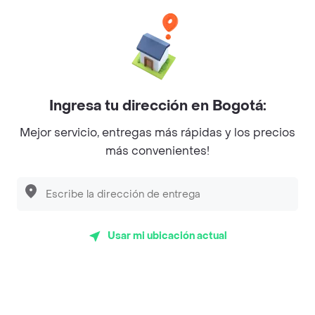
Philippe
Baskin Robbins
La Cesta
Mercari - Postres
Ingresa tu dirección en Bogotá:
Myriam Camhi Co
Mejor servicio, entregas más rápidas y los precios
Magnifique
más convenientes!
Empanaditas de Pipian - Empanadas
Desayunadero de la 42
Luisa Postres
Usar mi ubicación actual
Sopitas y Frijoladas
Subway