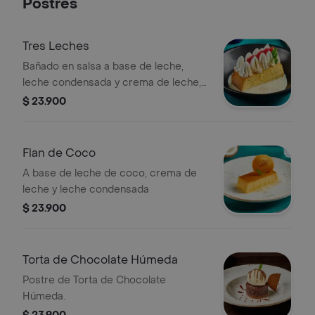
Postres
Tres Leches
Bañado en salsa a base de leche,
leche condensada y crema de leche,
merengue italiano y un toque de
$ 23.900
canela
Flan de Coco
A base de leche de coco, crema de
leche y leche condensada
$ 23.900
Torta de Chocolate Húmeda
Postre de Torta de Chocolate
Húmeda.