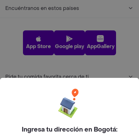
Encuéntranos en estos países
App Store
Google play
AppGallery
Pide tu comida favorita cerca de ti
Categorías
Únete a Rappi
Ingresa tu dirección en Bogotá:
Sobre Rappi