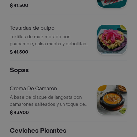
mayonesa de sriracha, terminadas
$ 41.500
con hilos de puerro crocante.
Tostadas de pulpo
Tortillas de maíz morado con
guacamole, salsa macha y cebollitas
encurtidas (2 Unidades)
$ 41.500
Sopas
Crema De Camarón
A base de bisque de langosta con
camarones salteados y un toque de
crema
$ 43.900
Ceviches Picantes