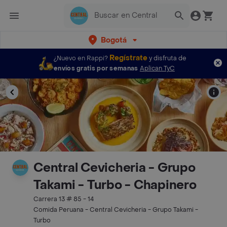
Bogotá
Regístrate
¿Nuevo en Rappi?
y disfruta de
envíos gratis por semanas
Aplican TyC
Central Cevicheria - Grupo
Takami - Turbo - Chapinero
Carrera 13 # 85 - 14
Comida Peruana - Central Cevicheria - Grupo Takami -
Turbo