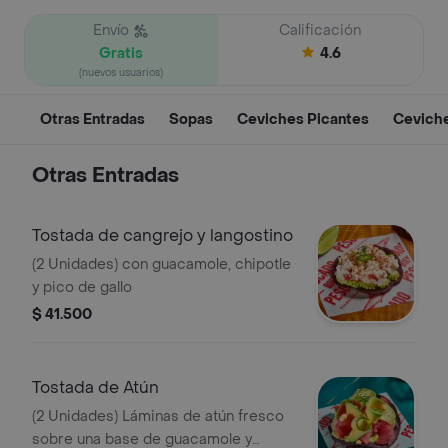
Envío
Calificación
Gratis
4.6
(nuevos usuarios)
Otras Entradas
Sopas
Ceviches Picantes
Ceviche
Otras Entradas
Tostada de cangrejo y langostino
(2 Unidades) con guacamole, chipotle
y pico de gallo
$ 41.500
Tostada de Atún
(2 Unidades) Láminas de atún fresco
sobre una base de guacamole y