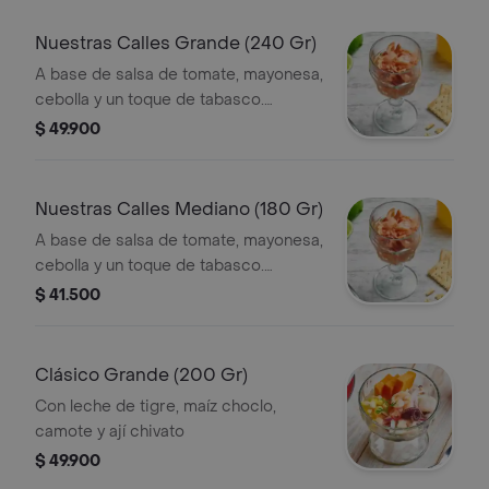
Nuestras Calles Grande (240 Gr)
A base de salsa de tomate, mayonesa,
cebolla y un toque de tabasco.
Acompañado de galletas saltina.
$ 49.900
Nuestras Calles Mediano (180 Gr)
A base de salsa de tomate, mayonesa,
cebolla y un toque de tabasco.
Acompañado de galletas saltina.
$ 41.500
Clásico Grande (200 Gr)
Con leche de tigre, maíz choclo,
camote y ají chivato
$ 49.900