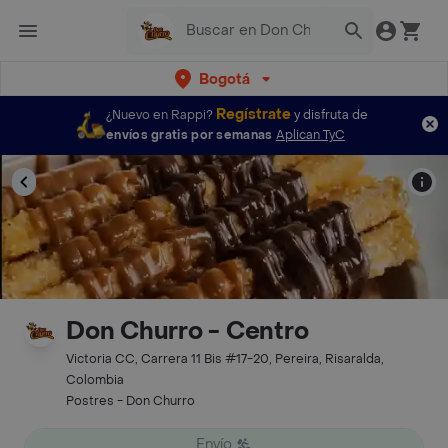
Bogotá
Regístrate
¿Nuevo en Rappi?
y disfruta de
envíos gratis por semanas
Aplican TyC
Don Churro - Centro
Victoria CC, Carrera 11 Bis #17-20, Pereira, Risaralda,
Colombia
Postres - Don Churro
Envío