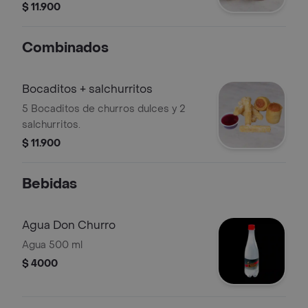
churro y con una copa de 1/2 onza de
$ 11.900
salsa a elección
Combinados
Bocaditos + salchurritos
5 Bocaditos de churros dulces y 2
salchurritos.
$ 11.900
Bebidas
Agua Don Churro
Agua 500 ml
$ 4000