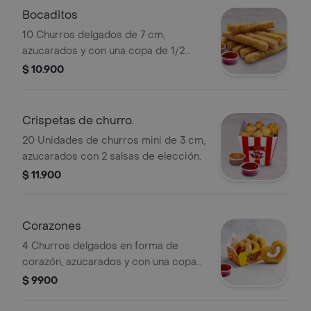
Bocaditos
10 Churros delgados de 7 cm,
azucarados y con una copa de 1/2
onza de salsa a elección
$ 10.900
Crispetas de churro.
20 Unidades de churros mini de 3 cm,
azucarados con 2 salsas de elección.
$ 11.900
Corazones
4 Churros delgados en forma de
corazón, azucarados y con una copa
de 1/2 onza de salsa a elección
$ 9900