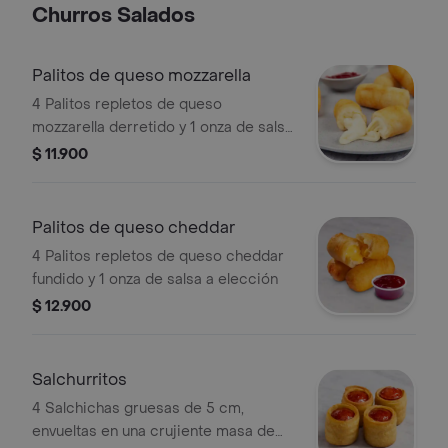
Churros Salados
Palitos de queso mozzarella
4 Palitos repletos de queso
mozzarella derretido y 1 onza de salsa
a elección.
$ 11.900
Palitos de queso cheddar
4 Palitos repletos de queso cheddar
fundido y 1 onza de salsa a elección
$ 12.900
Salchurritos
4 Salchichas gruesas de 5 cm,
envueltas en una crujiente masa de