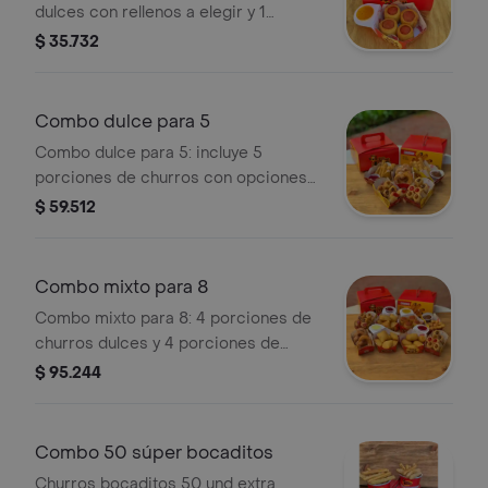
dulces con rellenos a elegir y 1
porción salada. Incluye salsa para
$ 35.732
acompañar.
Combo dulce para 5
Combo dulce para 5: incluye 5
porciones de churros con opciones
de salsas y toppings variados.
$ 59.512
Combo mixto para 8
Combo mixto para 8: 4 porciones de
churros dulces y 4 porciones de
churros salados a elección. Incluye
$ 95.244
salsas variadas.
Combo 50 súper bocaditos
Churros bocaditos 50 und extra