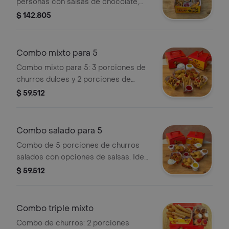
personas con salsas de chocolate,
arequipe y fresa.
$ 142.805
Combo mixto para 5
Combo mixto para 5: 3 porciones de
churros dulces y 2 porciones de
churros salados a elección. Incluye
$ 59.512
salsas variadas.
Combo salado para 5
Combo de 5 porciones de churros
salados con opciones de salsas. Ideal
para compartir.
$ 59.512
Combo triple mixto
Combo de churros: 2 porciones