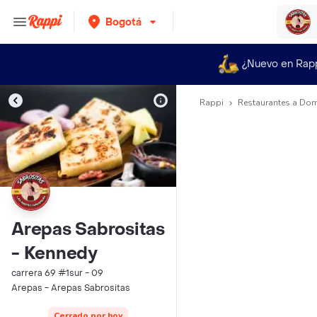
Bogotá
¿Nuevo en Rap
Rappi
Restaurantes a Dom
Arepas Sabrositas
- Kennedy
carrera 69 #1sur - 09
Arepas - Arepas Sabrositas
Cerrado por hoy