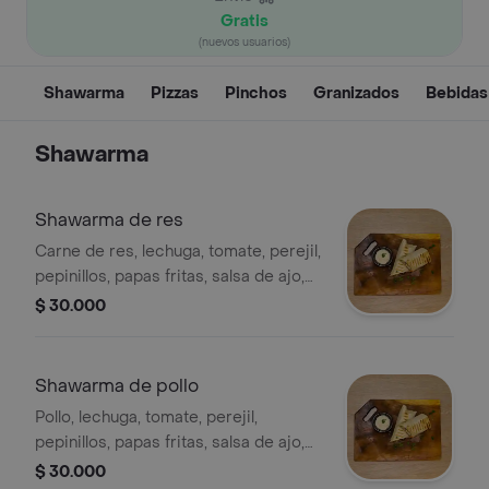
Gratis
(nuevos usuarios)
Shawarma
Pizzas
Pinchos
Granizados
Bebidas
Shawarma
Shawarma de res
Carne de res, lechuga, tomate, perejil,
pepinillos, papas fritas, salsa de ajo,
pan árabe (pita).
$ 30.000
Shawarma de pollo
Pollo, lechuga, tomate, perejil,
pepinillos, papas fritas, salsa de ajo,
pan árabe (pita). .
$ 30.000