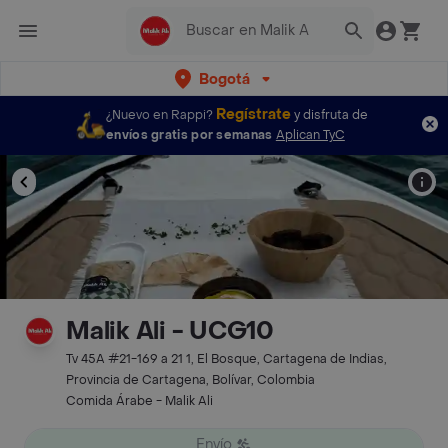
Bogotá
Regístrate
¿Nuevo en Rappi?
y disfruta de
envíos gratis por semanas
Aplican TyC
Malik Ali - UCG10
Tv 45A #21-169 a 21 1, El Bosque, Cartagena de Indias,
Provincia de Cartagena, Bolívar, Colombia
Comida Árabe - Malik Ali
Envío