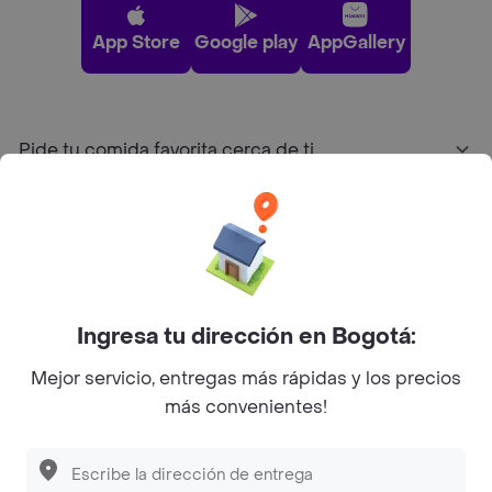
App Store
Google play
AppGallery
Pide tu comida favorita cerca de ti
Categorías
Únete a Rappi
Ingresa tu dirección en Bogotá:
Sobre Rappi
Mejor servicio, entregas más rápidas y los precios
más convenientes!
Facebook
Twitter
Instagram
©
2026
Rappi Inc. All rights reserved.