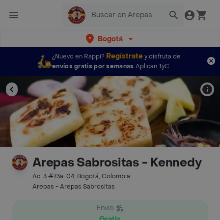
Bogotá
Regístrate
¿Nuevo en Rappi?
y disfruta de
envíos gratis por semanas
Aplican TyC
Arepas Sabrositas - Kennedy
Ac. 3 #73a-04, Bogotá, Colombia
Arepas - Arepas Sabrositas
Envío
Gratis