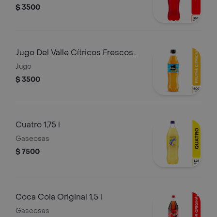
$ 3500
Jugo Del Valle Cítricos Frescos
400ml
Jugo
$ 3500
Cuatro 1,75 l
Gaseosas
$ 7500
Coca Cola Original 1,5 l
Gaseosas