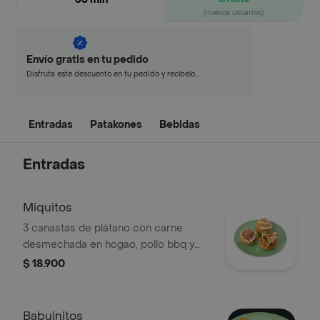
(nuevos usuarios)
Envío gratis en tu pedido
Disfruta este descuento en tu pedido y recíbelo
en minutos.
Entradas
Patakones
Bebidas
Entradas
Miquitos
3 canastas de plátano con carne
desmechada en hogao, pollo bbq y
chorizo santarrosano, acompañadas
$ 18.900
de guacamole con pico de gallo y
salsas de la casa
Babuinitos