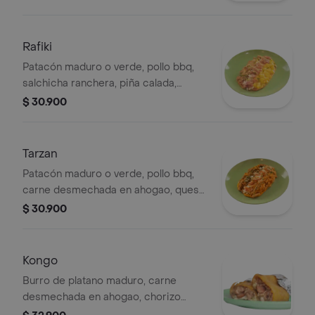
maicitos, salsas de la casa.
Rafiki
Patacón maduro o verde, pollo bbq,
salchicha ranchera, piña calada,
queso cuajada, tocineta, salsas de la
$ 30.900
casa
Tarzan
Patacón maduro o verde, pollo bbq,
carne desmechada en ahogao, queso
cuajada, tocineta, salsas de la casa
$ 30.900
Kongo
Burro de platano maduro, carne
desmechada en ahogao, chorizo
santarosano, pico de gallo,guacamole,