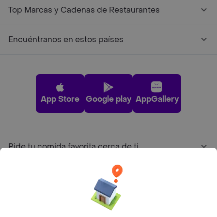
Top Marcas y Cadenas de Restaurantes
Encuéntranos en estos países
App Store
Google play
AppGallery
Pide tu comida favorita cerca de ti
Categorías
Únete a Rappi