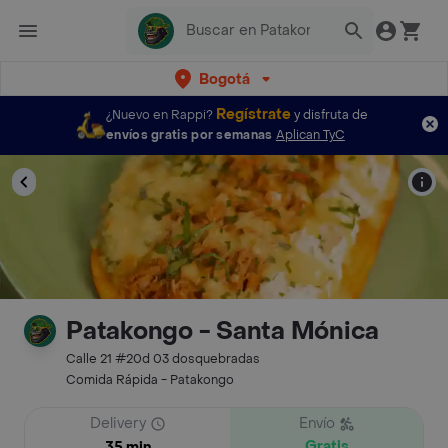
Bogotá
Regístrate
¿Nuevo en Rappi?
y disfruta de
envíos gratis por semanas
Aplican TyC
Patakongo - Santa Mónica
Calle 21 #20d 03 dosquebradas
Comida Rápida - Patakongo
Delivery
Envío
Gratis
35 min