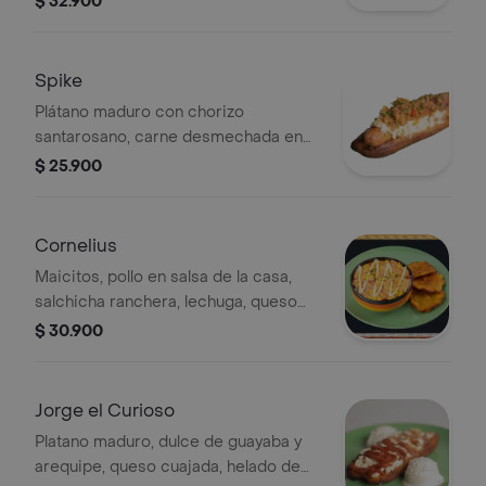
$ 32.900
sour cream, queso cuajada, salsas de
la casa
Spike
Plátano maduro con chorizo
santarosano, carne desmechada en
hogao, queso cuajada y salsas de la
$ 25.900
casa.
Cornelius
Maicitos, pollo en salsa de la casa,
salchicha ranchera, lechuga, queso
cuajada, salsas de la casa y
$ 30.900
patacones.
Jorge el Curioso
Platano maduro, dulce de guayaba y
arequipe, queso cuajada, helado de