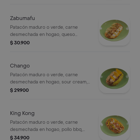
Zabumafu
Patacón maduro o verde, carne
desmechada en hogao, queso
philadelphia, guacamole con pico de
$ 30.900
gallo, salsas de la casa
Chango
Patacón maduro o verde, carne
desmechada en hogao, sour cream,
guacamole, pico de gallo, nachos,
$ 29.900
salsas de la casa.
King Kong
Patacón maduro o verde, carne
desmechada en hogao, pollo bbq,
chorizo santarrosano, queso cuajada,
$ 34.900