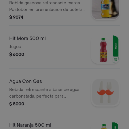
Bebida gaseosa refrescante marca
Postobón en presentación de botella
de 1.5 litros.
$ 9074
Hit Mora 500 ml
Jugos
$ 6000
Agua Con Gas
Bebida refrescante a base de agua
carbonatada, perfecta para
acompañar tus alimentos.
$ 5000
Hit Naranja 500 ml