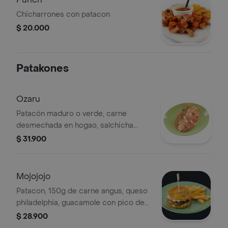
Chicharrones con patacon
$ 20.000
Patakones
Ozaru
Patacón maduro o verde, carne
desmechada en hogao, salchicha
ranchera, tocineta, queso cuajada,
$ 31.900
salsas de la casa
Mojojojo
Patacon, 150g de carne angus, queso
philadelphia, guacamole con pico de
gallo, tocineta, papas, salsas de la
$ 28.900
casa