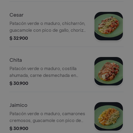
Cesar
Patacón verde o maduro, chicharrón,
guacamole con pico de gallo, chorizo
santarosano, salsas de la casa
$ 32.900
Chita
Patacón verde o maduro, costilla
ahumada, carne desmechada en
hogao, tocineta, queso cuajada,
$ 30.900
salsas de la casa
Jaimico
Patacón verde o maduro, camarones
cremosos, guacamole con pico de
gallo, piña calada, salsas de la casa
$ 30.900