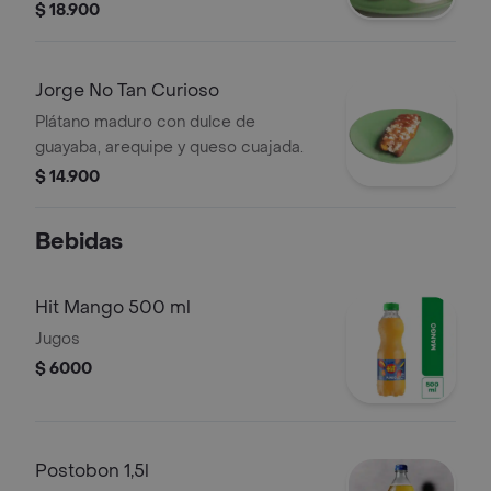
vainilla
$ 18.900
Jorge No Tan Curioso
Plátano maduro con dulce de
guayaba, arequipe y queso cuajada.
$ 14.900
Bebidas
Hit Mango 500 ml
Jugos
$ 6000
Postobon 1,5l