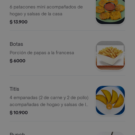
6 patacones mini acompañados de
hogao y salsas de la casa
$ 13.900
Botas
Porción de papas a la francesa
$ 6000
Titis
4 empanadas (2 de carne y 2 de pollo)
acompañadas de hogao y salsas de la
casa.
$ 10.900
Punch