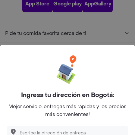
App Store
Google play
AppGallery
Pide tu comida favorita cerca de ti
Categorías
Únete a Rappi
Sobre Rappi
Ingresa tu dirección en Bogotá:
Mejor servicio, entregas más rápidas y los precios
Facebook
Twitter
Instagram
más convenientes!
©
2026
Rappi Inc. All rights reserved.