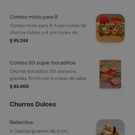
Combo mixto para 8
Combo mixto para 8: 4 porciones de
churros dulces y 4 porciones de
churros salados a elección. Incluye
$ 95.244
salsas variadas.
Combo 50 súper bocaditos
Churros bocaditos 50 und extra
grandes 10 cm con 5 copas de salsa
$ 85.000
Churros Dulces
Rellenitos
6 Churros gruesos de 6 cm,