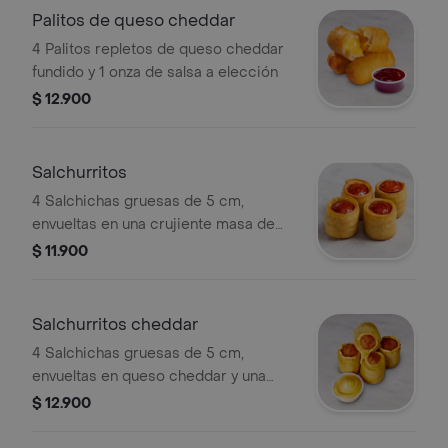
Palitos de queso cheddar
4 Palitos repletos de queso cheddar
fundido y 1 onza de salsa a elección
$ 12.900
Salchurritos
4 Salchichas gruesas de 5 cm,
envueltas en una crujiente masa de
churro y con una copa de 1/2 onza de
$ 11.900
salsa a elección
Salchurritos cheddar
4 Salchichas gruesas de 5 cm,
envueltas en queso cheddar y una
crujiente masa de churro y con una
$ 12.900
copa de 1/2 onza de salsa a elección.