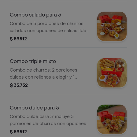
Combo salado para 5
Combo de 5 porciones de churros
salados con opciones de salsas. Ideal
para compartir.
$ 59.512
Combo triple mixto
Combo de churros: 2 porciones
dulces con rellenos a elegir y 1
porción salada. Incluye salsa para
$ 35.732
acompañar.
Combo dulce para 5
Combo dulce para 5: incluye 5
porciones de churros con opciones
de salsas y toppings variados.
$ 59.512