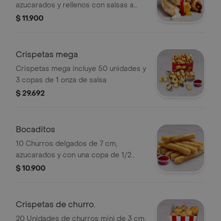
azucarados y rellenos con salsas a
elección
$ 11.900
Crispetas mega
Crispetas mega incluye 50 unidades y
3 copas de 1 onza de salsa
$ 29.692
Bocaditos
10 Churros delgados de 7 cm,
azucarados y con una copa de 1/2
onza de salsa a elección
$ 10.900
Crispetas de churro.
20 Unidades de churros mini de 3 cm,