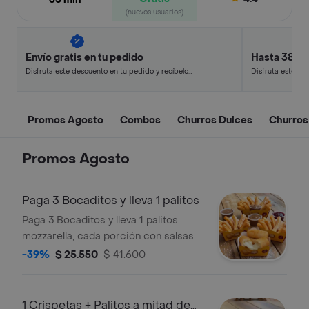
(nuevos usuarios)
Envío gratis en tu pedido
Hasta 38% 
Disfruta este descuento en tu pedido y recíbelo
Disfruta este de
en minutos.
en minutos.
Promos Agosto
Combos
Churros Dulces
Churros
Promos Agosto
Paga 3 Bocaditos y lleva 1 palitos
Paga 3 Bocaditos y lleva 1 palitos
mozzarella, cada porción con salsas
-39%
$ 25.550
$ 41.600
1 Crispetas + Palitos a mitad de