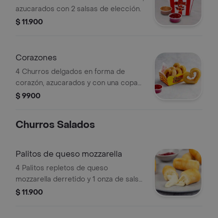
azucarados con 2 salsas de elección.
$ 11.900
Corazones
4 Churros delgados en forma de
corazón, azucarados y con una copa
de 1/2 onza de salsa a elección
$ 9900
Churros Salados
Palitos de queso mozzarella
4 Palitos repletos de queso
mozzarella derretido y 1 onza de salsa
a elección.
$ 11.900