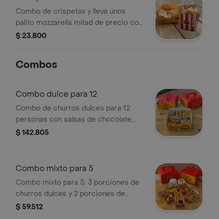
precio
Combo de crispetas y lleva unos
palito mozzarella mitad de precio con
salsas
$ 23.800
Combos
Combo dulce para 12
Combo de churros dulces para 12
personas con salsas de chocolate,
arequipe y fresa.
$ 142.805
Combo mixto para 5
Combo mixto para 5: 3 porciones de
churros dulces y 2 porciones de
churros salados a elección. Incluye
$ 59.512
salsas variadas.