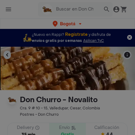
Bogotá
Regístrate
¿Nuevo en Rappi?
y disfruta de
envíos gratis por semanas
Aplican TyC
Don Churro - Novalito
Cra. 9 # 10 - 15, Valledupar, Cesar, Colombia
Postres - Don Churro
Delivery
Envío
Calificación
Gratis
4.4
35 min