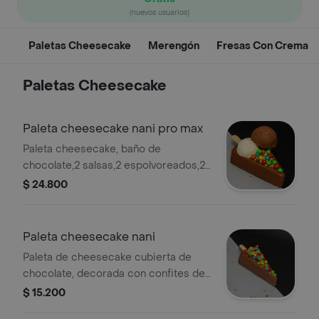
(nuevos usuarios)
Paletas Cheesecake
Merengón
Fresas Con Crema
Paletas Cheesecake
Paleta cheesecake nani pro max
Paleta cheesecake, baño de
chocolate,2 salsas,2 espolvoreados,2
toppings,2 bolas de helado
$ 24.800
Paleta cheesecake nani
Paleta de cheesecake cubierta de
chocolate, decorada con confites de
colores y trozos de nuez.
$ 15.200