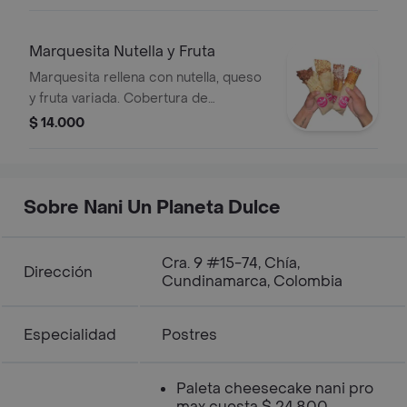
Marquesita Nutella y Fruta
Marquesita rellena con nutella, queso
y fruta variada. Cobertura de
chocolate negro o blanco
$ 14.000
Espolovoreado a tu gusto.
Sobre Nani Un Planeta Dulce
Cra. 9 #15-74, Chía,
Dirección
Cundinamarca, Colombia
Especialidad
Postres
Paleta cheesecake nani pro
max cuesta $ 24.800