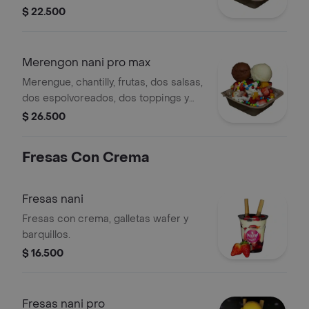
toppings y una bola de helado.
$ 22.500
Merengon nani pro max
Merengue, chantilly, frutas, dos salsas,
dos espolvoreados, dos toppings y
dos bolas de helado.
$ 26.500
Fresas Con Crema
Fresas nani
Fresas con crema, galletas wafer y
barquillos.
$ 16.500
Fresas nani pro