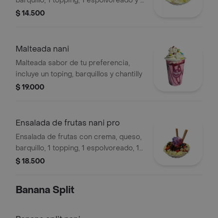
barquillo, 1 topping, 1 espolvoreado y 1
salsa. Incluye frutas variadas y
$ 14.500
decoraciones coloridas.
Malteada nani
Malteada sabor de tu preferencia,
incluye un toping, barquillos y chantilly
$ 19.000
Ensalada de frutas nani pro
Ensalada de frutas con crema, queso,
barquillo, 1 topping, 1 espolvoreado, 1
salsa y 1 bolita de helado.
$ 18.500
Banana Split