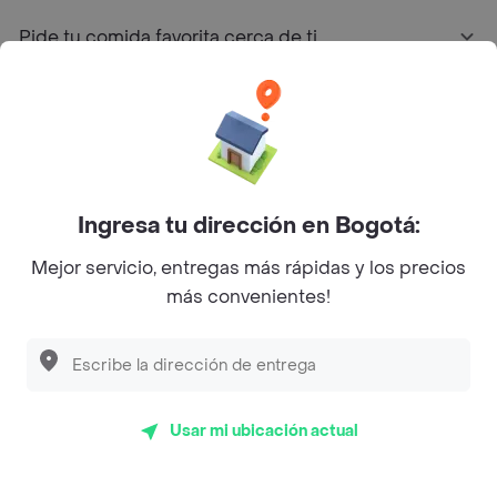
Pide tu comida favorita cerca de ti
Categorías
Únete a Rappi
Ingresa tu dirección en Bogotá:
Sobre Rappi
Mejor servicio, entregas más rápidas y los precios
más convenientes!
Facebook
Twitter
Instagram
©
2026
Rappi Inc. All rights reserved.
Usar mi ubicación actual
Rappi S.A.S. --- NIT 900.843.898-9 --- Calle 63 # 16A-02