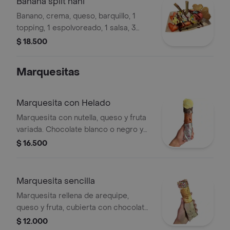
Banana split nani
Banano, crema, queso, barquillo, 1
topping, 1 espolvoreado, 1 salsa, 3
bolitas de helado. Incluye fresas y
$ 18.500
galletas en forma de corazón.
Marquesitas
Marquesita con Helado
Marquesita con nutella, queso y fruta
variada. Chocolate blanco o negro y
una bolita de helado.
$ 16.500
Marquesita sencilla
Marquesita rellena de arequipe,
queso y fruta, cubierta con chocolate
blanco o negro y espolvoreada.
$ 12.000