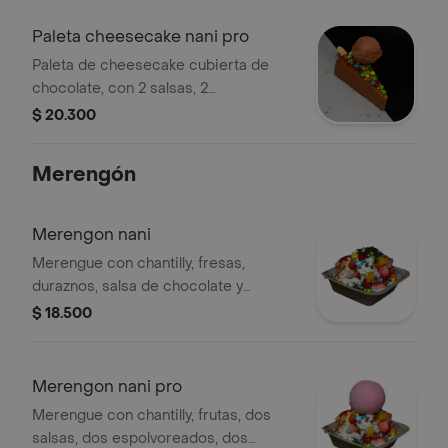
Paleta cheesecake nani pro
Paleta de cheesecake cubierta de
chocolate, con 2 salsas, 2
espolvoreados, 2 toppings y una bola
$ 20.300
de helado.
Merengón
Merengon nani
Merengue con chantilly, fresas,
duraznos, salsa de chocolate y
confites de colores.
$ 18.500
Merengon nani pro
Merengue con chantilly, frutas, dos
salsas, dos espolvoreados, dos