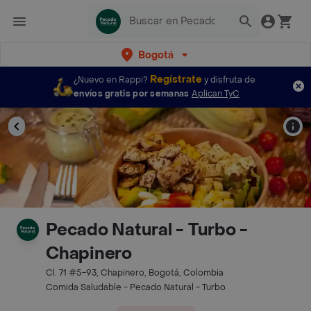
Bogotá
Regístrate
¿Nuevo en Rappi?
y disfruta de
envíos gratis por semanas
Aplican TyC
Pecado Natural - Turbo -
Chapinero
Cl. 71 #5-93, Chapinero, Bogotá, Colombia
Comida Saludable - Pecado Natural - Turbo