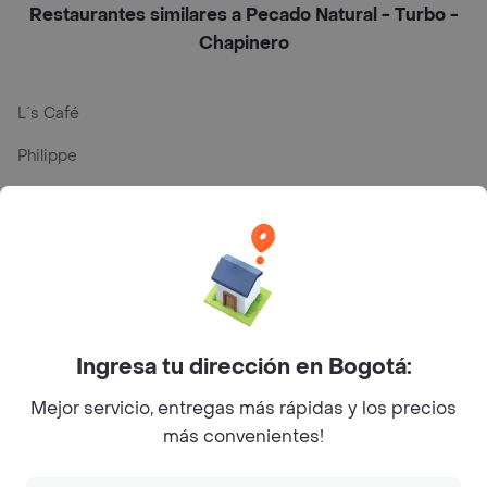
Restaurantes similares a Pecado Natural - Turbo -
Chapinero
L´s Café
Philippe
Baskin Robbins
La Cesta
Mercari - Postres
Myriam Camhi Co
Ingresa tu dirección en Bogotá:
Magnifique
Mejor servicio, entregas más rápidas y los precios
Empanaditas de Pipian - Empanadas
más convenientes!
Desayunadero de la 42