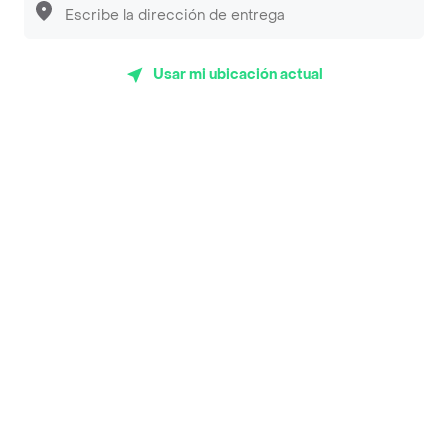
Luisa Postres
Sopitas y Frijoladas
Usar mi ubicación actual
Subway
En los mas de 26 opiniones de clientes de Rappi fueron
realizadas pidiendo a domicilio de Pecado Natural -
Turbo en Bogotá y lo calificaron con un promedio de 4.3
sobre un máximo de 5.
Del total de Restaurantes, Pecado Natural - Turbo es uno
de los más importantes en Bogotá con 4.3 de rating
sobre un máximo de 5.
Top Marcas y Cadenas de Restaurantes