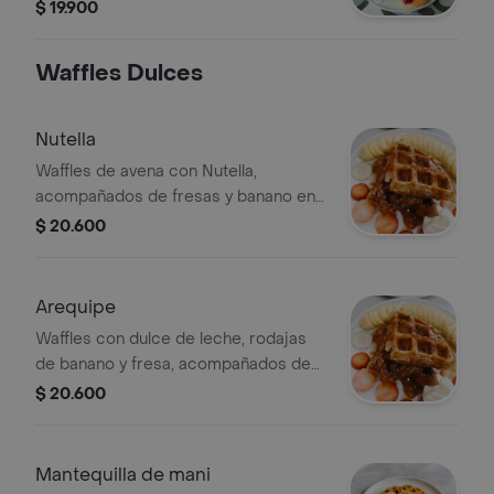
de maple, huevos revueltos con
$ 19.900
queso parmesano, tocineta ahumada
crocante y salsa de frutos del bosque
Waffles Dulces
sobre los pancakes.
Nutella
Waffles de avena con Nutella,
acompañados de fresas y banano en
rodajas.
$ 20.600
Arequipe
Waffles con dulce de leche, rodajas
de banano y fresa, acompañados de
crema batida.
$ 20.600
Mantequilla de mani