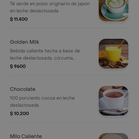
Té verde en polvo originario de japón
en leche deslactosada.
$ 11.400
Golden Milk
Bebida caliente hecha a base de
leche deslactosada, cúrcuma,
jengibre, canela y miel de angelita.
$ 9600
Chocolate
100 porciento cocoa en leche
deslactosada.
$ 10.200
Milo Caliente