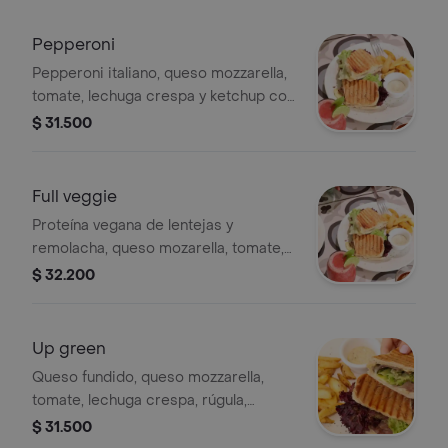
Pepperoni
Pepperoni italiano, queso mozzarella,
tomate, lechuga crespa y ketchup con
curry en pan tostado.
$ 31.500
Full veggie
Proteína vegana de lentejas y
remolacha, queso mozarella, tomate,
lechuga crespa, rugula y espinaca
$ 32.200
baby, mezcla de aguacate, mantequilla
de ajo y mayo ahumada
Up green
Queso fundido, queso mozzarella,
tomate, lechuga crespa, rúgula,
espinaca baby, maicitos, mezcla de
$ 31.500
aguacate y mantequilla de ajo.