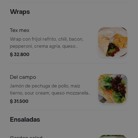
Wraps
Tex mex
Wrap con frijol refrito, chili, bacon,
pepperoni, crema agria, queso
mozzarella, rúgula y mix de lechugas.
$ 32.800
Acompañado de nachos y salsa.
Del campo
Jamón de pechuga de pollo, maíz
tierno, sour cream, queso mozzarella,
tomate, mix de verdes.
$ 31.500
Ensaladas