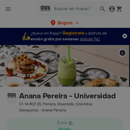
Bogotá
Regístrate
¿Nuevo en Rappi?
y disfruta de
envíos gratis por semanas
Aplican TyC
Anana Pereira - Universidad
Cl. 14 #27 25, Pereira, Risaralda, Colombia
Desayunos - Anana Pereira
Envío
Gratis