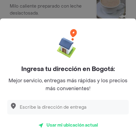
Milo caliente preparado con leche
deslactosada.
$ 10.800
Infusion Frutos Del Bosque
Blueberries, fresa, mora, hierbabuena
y miel de angelita.
$ 9600
Ingresa tu dirección en Bogotá:
Mejor servicio, entregas más rápidas y los precios
más convenientes!
Infusion de Frutos Amarillos
Infusión de mango, piña, maracuyá y
miel de angelita.
$ 8400
Usar mi ubicación actual
Infusion de Curcuma