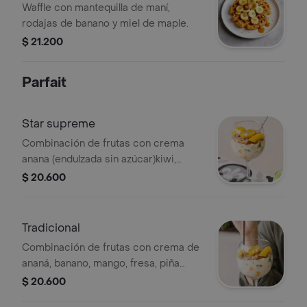
Waffle con mantequilla de maní,
rodajas de banano y miel de maple.
$ 21.200
Parfait
Star supreme
Combinación de frutas con crema
anana (endulzada sin azúcar)kiwi,
mango, fresa, durazno, granola y chía.
$ 20.600
Tradicional
Combinación de frutas con crema de
ananá, banano, mango, fresa, piña
calada, granola y chía.
$ 20.600