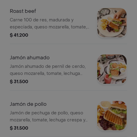
morada.
Roast beef
Carne 100 de res, madurada y
especiada, queso mozarella, tomate,
lechuga crespa y yellow spicy.
$ 41.200
Jamón ahumado
Jamón ahumado de pernil de cerdo,
queso mozarella, tomate, lechuga
crespa y mayocilantro.
$ 31.500
Jamón de pollo
Jamón de pechuga de pollo, queso
mozarella, tomate, lechuga crespa y
mayo ahumada.
$ 31.500