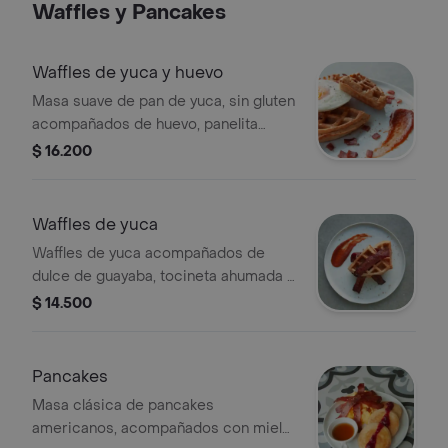
Waffles y Pancakes
Waffles de yuca y huevo
Masa suave de pan de yuca, sin gluten
acompañados de huevo, panelita
rayada, dulce de guayaba y tocineta
$ 16.200
ahumada.
Waffles de yuca
Waffles de yuca acompañados de
dulce de guayaba, tocineta ahumada y
panelita orgánica.
$ 14.500
Pancakes
Masa clásica de pancakes
americanos, acompañados con miel