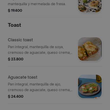
mantequilla y mermelada de fresa.
$ 19.400
Toast
Classic toast
Pan integral, mantequilla de soya,
cremoso de aguacate, queso crema,
huevos revueltos y queso parmesano
$ 23.800
rayado.
Aguacate toast
Pan integral, mantequilla de ajo,
cremoso de aguacate, queso crema,
tomates cherry, rugula baby, rabano, y
$ 24.400
queso parmesano rayado.