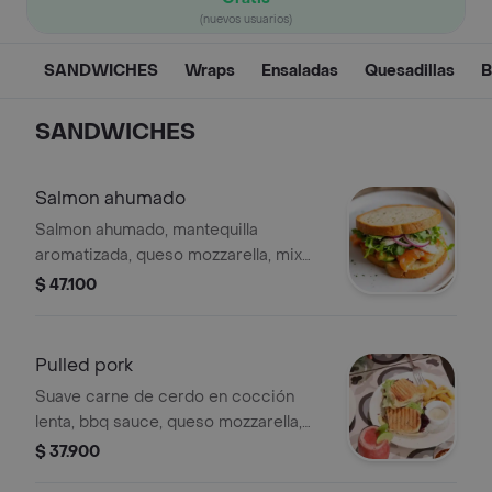
(nuevos usuarios)
SANDWICHES
Wraps
Ensaladas
Quesadillas
B
SANDWICHES
Salmon ahumado
Salmon ahumado, mantequilla
aromatizada, queso mozzarella, mix
de lechugas y rugula, cebolla morada
$ 47.100
encurtida y aguacate.
Pulled pork
Suave carne de cerdo en cocción
lenta, bbq sauce, queso mozzarella,
puerro confitado y la frescura de los
$ 37.900
vegetales frescos rugula y lechuga