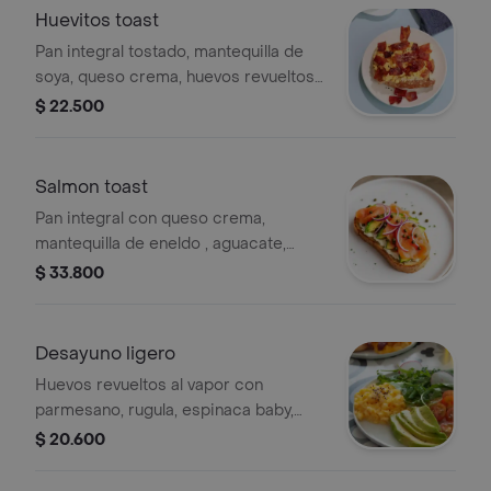
Huevitos toast
Pan integral tostado, mantequilla de
soya, queso crema, huevos revueltos
y tocineta, con queso parmesano
$ 22.500
rayado.
Salmon toast
Pan integral con queso crema,
mantequilla de eneldo , aguacate,
salmon ahumado, cebolla morada
$ 33.800
encurtida y alcaparras.
Desayuno ligero
Huevos revueltos al vapor con
parmesano, rugula, espinaca baby,
tomate cherry, rabano y aguacate en
$ 20.600
rodajas, terminado con sesamo
negro.