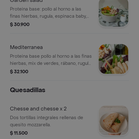
Garden salad
Proteina base: pollo al horno a las
finas hierbas, rugula, espinaca baby,
mix de verdes, mango, aguacate
$ 30.900
tomate cherry y vinagreta de
maracuya.
Mediterranea
Proteina base pollo al horno a las finas
hierbas, mix de verdes, rábano, rugula,
espinaca baby, nuez del nogal,
$ 32.100
garbanzo y habas tostadas, queso
parmesano, manzana verde y dip de la
Quesadillas
casa.
Chesse and chesse x 2
Dos tortillas integrales rellenas de
quesito mozzarella.
$ 11.500