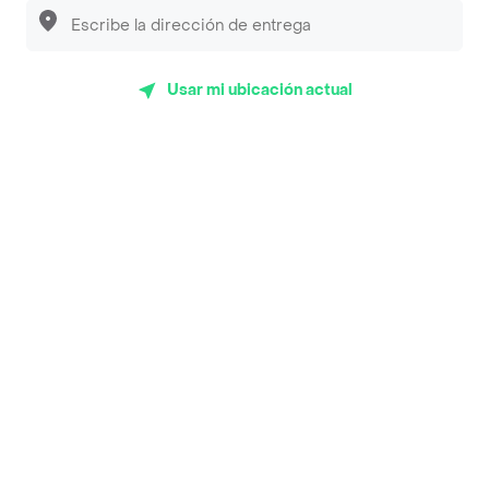
Luisa Postres
Sopitas y Frijoladas
Usar mi ubicación actual
Subway
En los mas de 52 opiniones de clientes de Rappi fueron
realizadas pidiendo a domicilio de King Wok Cartagena
en Cartagena y lo calificaron con un promedio de 4.5
sobre un máximo de 5.
Del total de Restaurantes, King Wok Cartagena es uno de
los más importantes en Cartagena con 4.5 de rating
sobre un máximo de 5.
Top Marcas y Cadenas de Restaurantes