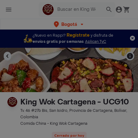
Bogotá
Regístrate
¿Nuevo en Rappi?
y disfruta de
envíos gratis por semanas
Aplican TyC
King Wok Cartagena - UCG10
Tv. 46 #27b Bis, San Isidro, Provincia de Cartagena, Bolívar,
Colombia
Comida China - King Wok Cartagena
Cerrado por hoy