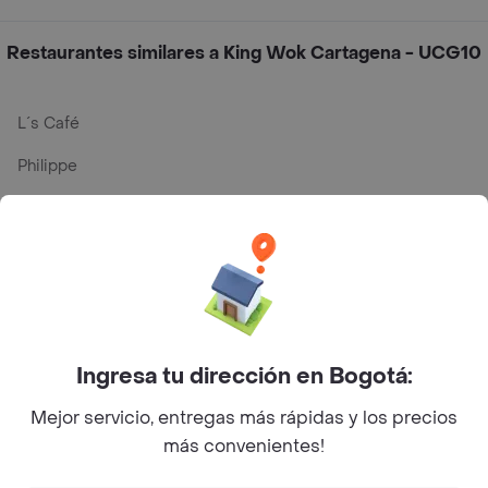
Restaurantes similares a King Wok Cartagena - UCG10
L´s Café
Philippe
Baskin Robbins
La Cesta
Mercari - Postres
Myriam Camhi Co
Ingresa tu dirección en Bogotá:
Magnifique
Mejor servicio, entregas más rápidas y los precios
Empanaditas de Pipian - Empanadas
más convenientes!
Desayunadero de la 42