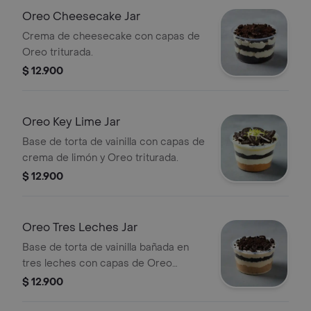
Oreo Cheesecake Jar
Crema de cheesecake con capas de
Oreo triturada.
$ 12.900
Oreo Key Lime Jar
Base de torta de vainilla con capas de
crema de limón y Oreo triturada.
$ 12.900
Oreo Tres Leches Jar
Base de torta de vainilla bañada en
tres leches con capas de Oreo
triturada.
$ 12.900