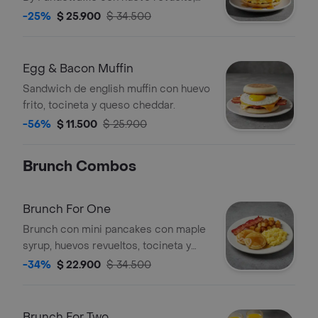
queso cheddar, tocineta crocante y
-25%
$ 25.900
$ 34.500
maple syrup.
Egg & Bacon Muffin
Sandwich de english muffin con huevo
frito, tocineta y queso cheddar.
-56%
$ 11.500
$ 25.900
Brunch Combos
Brunch For One
Brunch con mini pancakes con maple
syrup, huevos revueltos, tocineta y
papas rostizadas.
-34%
$ 22.900
$ 34.500
Brunch For Two