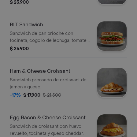
en cubos, quinoa crocante y queso
$ 23.900
feta.
BLT Sandwich
Sandwich de pan brioche con
tocineta, cogollo de lechuga, tomate y
salsa de la casa.
$ 25.900
Ham & Cheese Croissant
Sandwich prensado de croissant de
jamón y queso.
-17%
$ 17.900
$ 21.500
Egg Bacon & Cheese Croissant
Sandwich de croissant con huevo
revuelto, tocineta y queso cheddar.