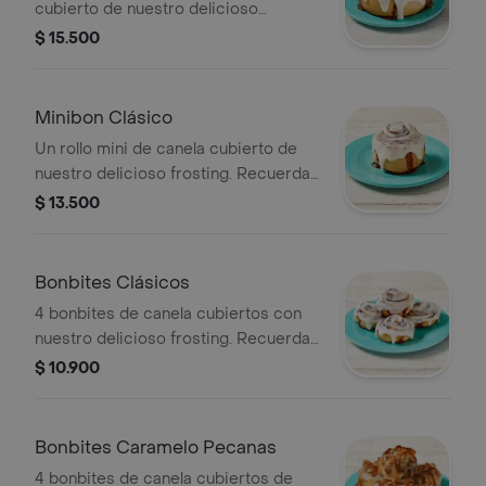
cubierto de nuestro delicioso
frosting. Recuerda calentarlo 30s en
$ 15.500
el microondas.
Minibon Clásico
Un rollo mini de canela cubierto de
nuestro delicioso frosting. Recuerda
calentarlo 20s en el microondas.
$ 13.500
Bonbites Clásicos
4 bonbites de canela cubiertos con
nuestro delicioso frosting. Recuerda
calentarlos 10s en el microondas.
$ 10.900
Bonbites Caramelo Pecanas
4 bonbites de canela cubiertos de