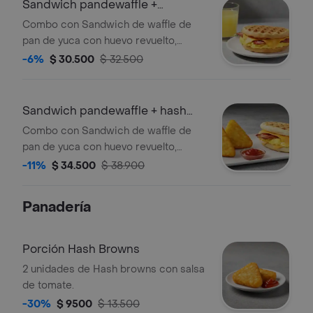
Sandwich pandewaffle +
limonada
Combo con Sandwich de waffle de
pan de yuca con huevo revuelto,
queso cheddar, tocineta crocante y
-6%
$ 30.500
$ 32.500
maple syrup acompañado de
limonada.
Sandwich pandewaffle + hash
brown
Combo con Sandwich de waffle de
pan de yuca con huevo revuelto,
queso cheddar, tocineta crocante y
-11%
$ 34.500
$ 38.900
maple syrup acompañado de hash
brown.
Panadería
Porción Hash Browns
2 unidades de Hash browns con salsa
de tomate.
-30%
$ 9500
$ 13.500