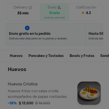
Delivery
Envío
Calificación
Gratis
4.3
35 min
(nuevos usuarios)
Envío gratis en tu pedido
Hasta 55% 
Disfruta este descuento en tu pedido y recíbelo
Disfruta este de
en minutos.
en minutos.
Huevos
Pancakes y Tostadas
Bowls y Frutas
Sand
Huevos
Huevos Criollos
Huevos fritos con salsa criolla
acompañados de papas rostizadas.
-18%
$ 13.500
$ 16.500