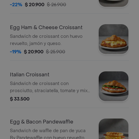
-22%
$ 20.900
$ 26.900
Egg Ham & Cheese Croissant
Sandwich de croissant con huevo
revuelto, jamón y queso.
-19%
$ 20.900
$ 25.900
Italian Croissant
Sándwich de croissant con
prosciutto, straciatella, tomate y mix
de lechugas.
$ 33.500
Egg & Bacon Pandewaffle
Sandwich de waffle de pan de yuca
By Pandewaffle con huevo revuelto,