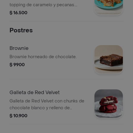
topping de caramelo y pecanas.
Recuerda calentarlos 10s en el
$ 16.500
microondas.
Postres
Brownie
Brownie horneado de chocolate.
$ 9900
Galleta de Red Velvet
Galleta de Red Velvet con chunks de
chocolate blanco y relleno de
Cheesecake.
$ 10.900