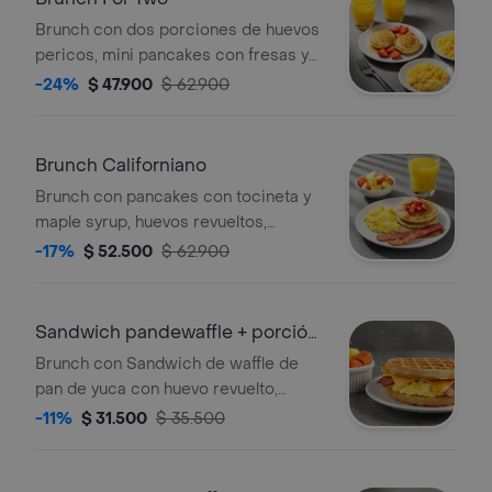
Brunch con dos porciones de huevos
pericos, mini pancakes con fresas y
maple syrup y dos jugos de naranja.
-24%
$ 47.900
$ 62.900
Brunch Californiano
Brunch con pancakes con tocineta y
maple syrup, huevos revueltos,
porción de fruta y bebida a elección.
-17%
$ 52.500
$ 62.900
Sandwich pandewaffle + porción
de fruta
Brunch con Sandwich de waffle de
pan de yuca con huevo revuelto,
queso cheddar, tocineta crocante y
-11%
$ 31.500
$ 35.500
maple syrup acompañado de porción
de fruta.