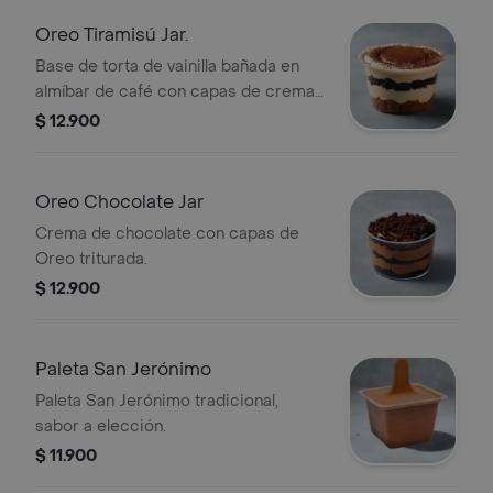
Oreo Tiramisú Jar.
Base de torta de vainilla bañada en
almíbar de café con capas de crema
y Oreo triturada.
$ 12.900
Oreo Chocolate Jar
Crema de chocolate con capas de
Oreo triturada.
$ 12.900
Paleta San Jerónimo
Paleta San Jerónimo tradicional,
sabor a elección.
$ 11.900