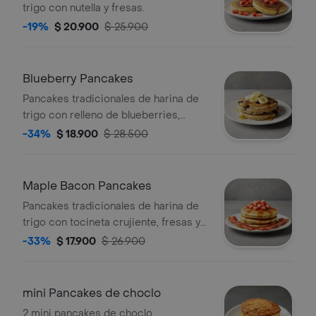
trigo con nutella y fresas.
-19%
$ 20.900
$ 25.900
Blueberry Pancakes
Pancakes tradicionales de harina de
trigo con relleno de blueberries,
tajadas de banano y maple syrup.
-34%
$ 18.900
$ 28.500
Maple Bacon Pancakes
Pancakes tradicionales de harina de
trigo con tocineta crujiente, fresas y
maple syrup.
-33%
$ 17.900
$ 26.900
mini Pancakes de choclo
2 mini pancakes de choclo,