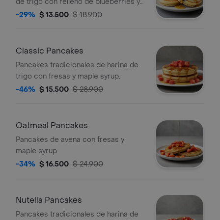
de trigo con relleno de blueberries y
maple syrup.
-29%
$ 13.500
$ 18.900
Classic Pancakes
Pancakes tradicionales de harina de
trigo con fresas y maple syrup.
-46%
$ 15.500
$ 28.900
Oatmeal Pancakes
Pancakes de avena con fresas y
maple syrup.
-34%
$ 16.500
$ 24.900
Nutella Pancakes
Pancakes tradicionales de harina de