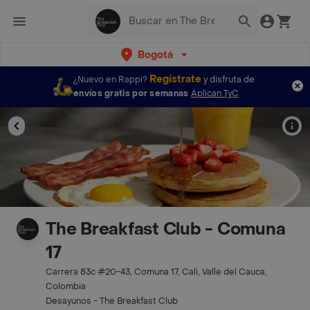
Bogotá
Regístrate
¿Nuevo en Rappi?
y disfruta de
envíos gratis por semanas
Aplican TyC
The Breakfast Club - Comuna
17
Carrera 83c #20-43, Comuna 17, Cali, Valle del Cauca,
Colombia
Desayunos - The Breakfast Club