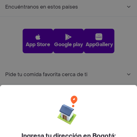
Encuéntranos en estos países
App Store
Google play
AppGallery
Pide tu comida favorita cerca de ti
Categorías
Únete a Rappi
Sobre Rappi
Ingresa tu dirección en Bogotá: