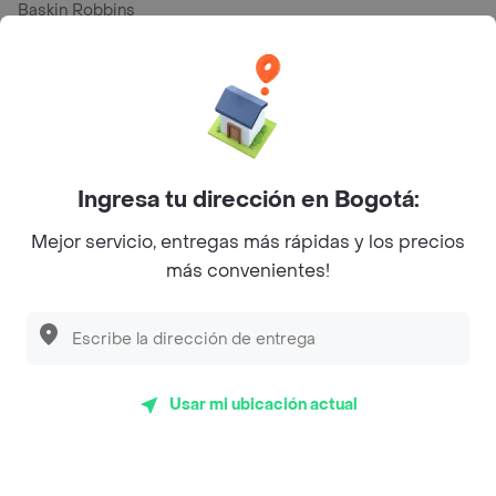
Baskin Robbins
La Cesta
Mercari - Postres
Myriam Camhi Co
Magnifique
Ingresa tu dirección en Bogotá:
Empanaditas de Pipian - Empanadas
Mejor servicio, entregas más rápidas y los precios
más convenientes!
Desayunadero de la 42
Luisa Postres
Sopitas y Frijoladas
Subway
Usar mi ubicación actual
Top Marcas y Cadenas de Restaurantes