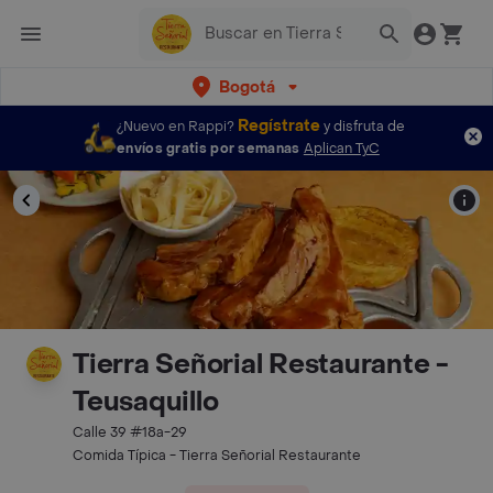
Bogotá
Regístrate
¿Nuevo en Rappi?
y disfruta de
envíos gratis por semanas
Aplican TyC
Tierra Señorial Restaurante -
Teusaquillo
Calle 39 #18a-29
Comida Típica - Tierra Señorial Restaurante