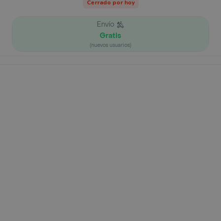
Cerrado por hoy
Envío
Gratis
(nuevos usuarios)