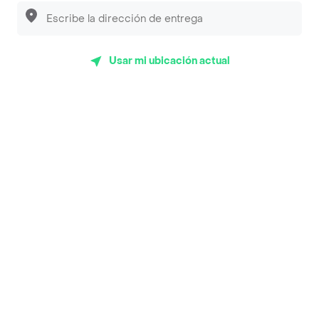
Top Marcas y Cadenas de Restaurantes
Encuéntranos en estos países
Usar mi ubicación actual
App Store
Google play
AppGallery
Pide tu comida favorita cerca de ti
Categorías
Únete a Rappi