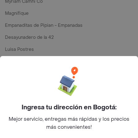
Myriam Camhi Co
Magnifique
Empanaditas de Pipian - Empanadas
Desayunadero de la 42
Luisa Postres
Sopitas y Frijoladas
Subway
En los mas de 75 opiniones de clientes de Rappi fueron
realizadas pidiendo a domicilio de Domino's - Pizza en
Ingresa tu dirección en Bogotá:
Medellín y lo calificaron con un promedio de 2.6 sobre
Mejor servicio, entregas más rápidas y los precios
un máximo de 5.
más convenientes!