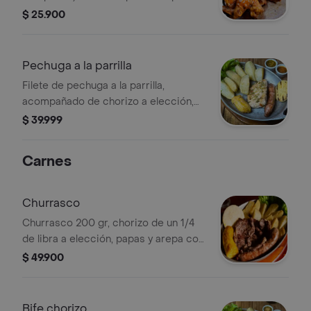
papas encasco.
$ 25.900
Pechuga a la parrilla
Filete de pechuga a la parrilla,
acompañado de chorizo a elección,
papas en casco o ensalada de
$ 39.999
encurtidos y arepita de queso
Carnes
Churrasco
Churrasco 200 gr, chorizo de un 1/4
de libra a elección, papas y arepa con
queso.
$ 49.900
Bife chorizo