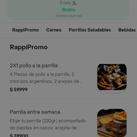
Envío
Gratis
(nuevos usuarios)
RappiPromo
Carnes
Parrillas Saludables
Bebidas
RappiPromo
2X1 pollo a la parrilla
4 Piezas de pollo a la parrilla, 2
chorizos argentinos, 2 arepas de
queso y 2 porciones de papa en
$ 59.999
casco. suficiente para 2 personas.
Parrilla entre semana
Elige tu parrilla (220gr) acompañado
de papitas en casco, arepita de
queso y plátano asado. suficiente
$ 39.900