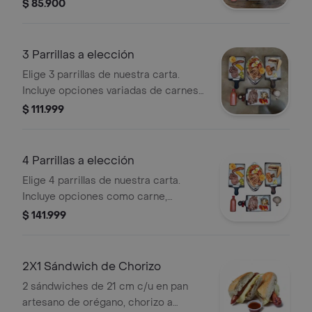
acompañamientos.
$ 85.900
3 Parrillas a elección
Elige 3 parrillas de nuestra carta.
Incluye opciones variadas de carnes y
acompañamientos.
$ 111.999
4 Parrillas a elección
Elige 4 parrillas de nuestra carta.
Incluye opciones como carne,
chorizo, arepa y ensalada. Personaliza
$ 141.999
tu selección.
2X1 Sándwich de Chorizo
2 sándwiches de 21 cm c/u en pan
artesano de orégano, chorizo a