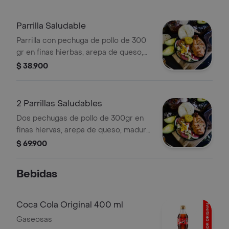
Parrilla Saludable
Parrilla con pechuga de pollo de 300
gr en finas hierbas, arepa de queso,
maduro asado, ensalada de
$ 38.900
encurtidos y vegetales frescos.
2 Parrillas Saludables
Dos pechugas de pollo de 300gr en
finas hiervas, arepa de queso, maduro
asado y ensalada con queso, verduras
$ 69.900
en encurtido y verduras frescas.
Bebidas
Coca Cola Original 400 ml
Gaseosas