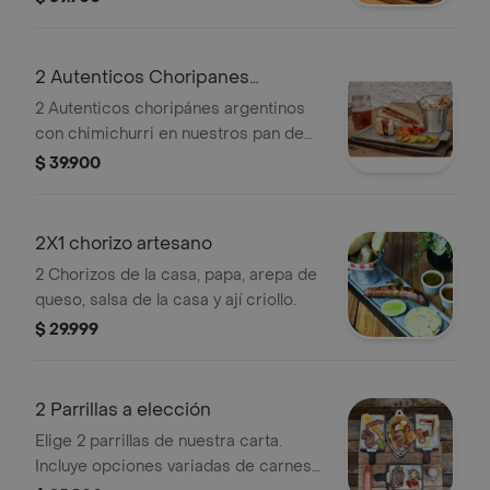
para 1 persona.
2 Autenticos Choripanes
Argentinos
2 Autenticos choripánes argentinos
con chimichurri en nuestros pan de
orégano de 18cm, 2 toppings a
$ 39.900
elección y 2 porciones de papa en
casco. foto real.
2X1 chorizo artesano
2 Chorizos de la casa, papa, arepa de
queso, salsa de la casa y ají criollo.
$ 29.999
2 Parrillas a elección
Elige 2 parrillas de nuestra carta.
Incluye opciones variadas de carnes y