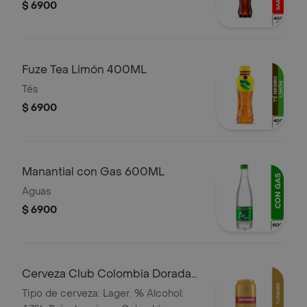
$ 6900
Fuze Tea Limón 400ML
Tés
$ 6900
Manantial con Gas 600ML
Aguas
$ 6900
Cerveza Club Colombia Dorada
Lta 330ml
Tipo de cerveza: Lager. % Alcohol: