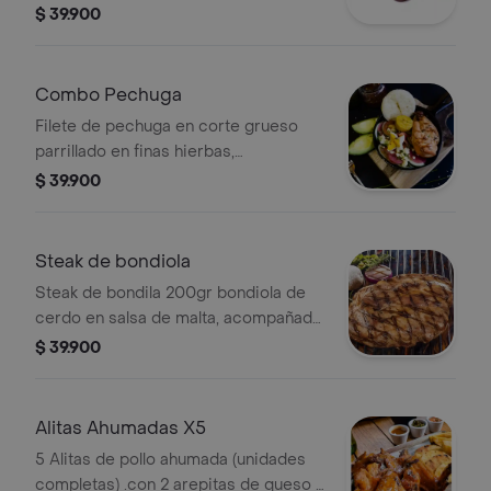
elección y papas en casco.
$ 39.900
Combo Pechuga
Filete de pechuga en corte grueso
parrillado en finas hierbas,
acompañado de una increíble
$ 39.900
ensalada de encurtidos combinados
con vegetales frescos. (rábano,
zanahoria, pepinillo, cebolla ocañera,
Steak de bondiola
tomate, lechuga, pepino y crispy)
Steak de bondila 200gr bondiola de
incluye arepita de queso asada y
cerdo en salsa de malta, acompañada
plátano maduro asado. .
de 1 chori argentino, papas en casco
$ 39.900
y arepa de queso.
Alitas Ahumadas X5
5 Alitas de pollo ahumada (unidades
completas) .con 2 arepitas de queso y