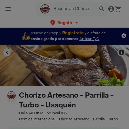
Bogotá
Regístrate
¿Nuevo en Rappi?
y disfruta de
envíos gratis por semanas
Aplican TyC
Chorizo Artesano - Parrilla -
Turbo - Usaquén
Calle 140 # 13 - 62 local 103
Comida Internacional - Chorizo Artesano - Parrilla - Turbo