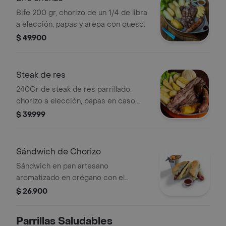
Bife 200 gr, chorizo de un 1/4 de libra
a elección, papas y arepa con queso.
$ 49.900
Steak de res
240Gr de steak de res parrillado,
chorizo a elección, papas en caso,
arepa de queso.
$ 39.999
Sándwich de Chorizo
Sándwich en pan artesano
aromatizado en orégano con el
chorizo de la casa a su selección y
$ 26.900
papa criollas o en cascos.
Parrillas Saludables