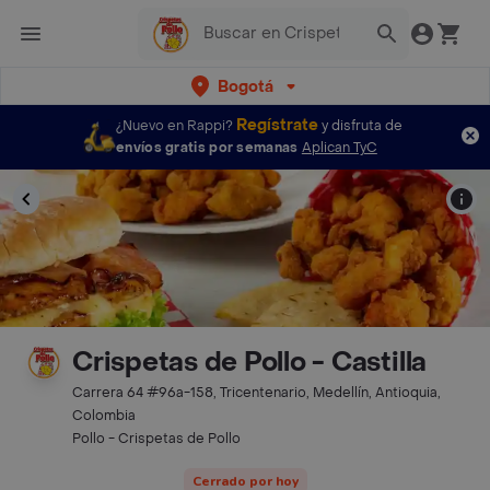
Bogotá
Regístrate
¿Nuevo en Rappi?
y disfruta de
envíos gratis por semanas
Aplican TyC
Crispetas de Pollo­ - Castilla
Carrera 64 #96a-158, Tricentenario, Medellín, Antioquia,
Colombia
Pollo - Crispetas de Pollo­
Cerrado por hoy