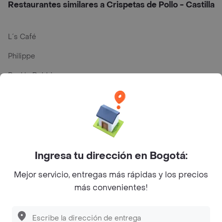
Restaurantes similares a Crispetas de Pollo­ - Castilla
L´s Café
Philippe
Baskin Robbins
La Cesta
Mercari - Postres
Myriam Camhi Co
Magnifique
Ingresa tu dirección en Bogotá:
Empanaditas de Pipian - Empanadas
Mejor servicio, entregas más rápidas y los precios
más convenientes!
Desayunadero de la 42
Luisa Postres