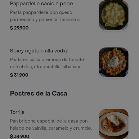
Pappardelle cacio e pepe
Pasta pappardelle con queso
parmesano y pimienta. Tamaño a
elegir.
$ 29.900
Spicy rigatoni alla vodka
Pasta en salsa cremosa de tomate
con chiles, stracciatella, albahaca,
parmessano y tamaño a elegir.
$ 31.900
Postres de la Casa
Torrija
Pan brioche especial de la casa con
helado de vainilla, caramelo y crumble.
$ 34.900