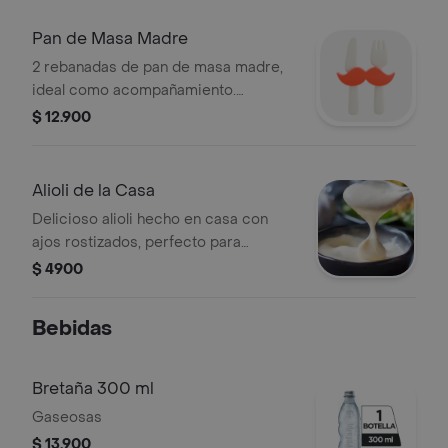
Pan de Masa Madre
2 rebanadas de pan de masa madre,
ideal como acompañamiento.
Crujiente por fuera y suave por
$ 12.900
dentro.
Alioli de la Casa
Delicioso alioli hecho en casa con
ajos rostizados, perfecto para
acompañar tus comidas
$ 4900
Bebidas
Bretaña 300 ml
Gaseosas
$ 13.900