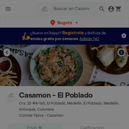
Bogotá
Regístrate
¿Nuevo en Rappi?
y disfruta de
envíos gratis por semanas
Aplican TyC
Casamon - El Poblado
Cra. 25 #4-165, El Poblado, Medellín, El Poblado, Medellín,
Antioquia, Colombia
Comida Típica - Casamon
Envío
Calificación