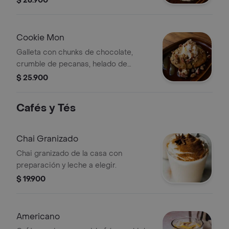
$ 26.900
Cookie Mon
Galleta con chunks de chocolate,
crumble de pecanas, helado de
vainilla y caramelo.
$ 25.900
Cafés y Tés
Chai Granizado
Chai granizado de la casa con
preparación y leche a elegir.
$ 19.900
Americano