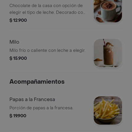
Chocolate de la casa con opción de
elegir el tipo de leche. Decorado con
anís estrellado.
$ 12.900
Milo
Milo frío o caliente con leche a elegir.
$ 15.900
Acompañamientos
Papas a la Francesa
Porción de papas a la francesa.
$ 19.900