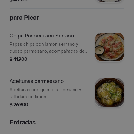
$ 40.900
arándanos, granola y finalizado con
miel maple.
para Picar
Chips Parmessano Serrano
Papas chips con jamón serrano y
queso parmesano, acompañadas de
alioli de la casa.
$ 41.900
Aceitunas parmessano
Aceitunas con queso parmesano y
ralladura de limón.
$ 26.900
Entradas