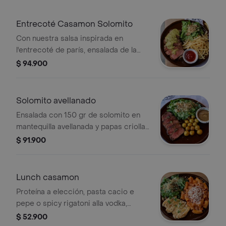
Entrecoté Casamon Solomito
Con nuestra salsa inspirada en
l'entrecoté de parís, ensalada de la
casa con salsa de la casa y papas a la
$ 94.900
francesa.
Solomito avellanado
Ensalada con 150 gr de solomito en
mantequilla avellanada y papas criollas
salteadas al limón y ensalada de la
$ 91.900
casa
Lunch casamon
Proteína a elección, pasta cacio e
pepe o spicy rigatoni alla vodka,
acompañada de ensalada de la casa.
$ 52.900