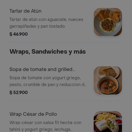
Tartar de Atún
Tartar de atún con aguacate, nueces
garrapiñadas y pan tostado.
$ 46.900
Wraps, Sandwiches y más
Sopa de tomate and grilled
cheese
Sopa de tomate con yogurt griego,
pesto, crumble de pan y reduccion de
balsamico con sandwich de queso
$ 52.900
mozzarella y cheddar.
Wrap César de Pollo
Wrap césar con salsa fit hecha con
tahini y yogurt griego, lechuga