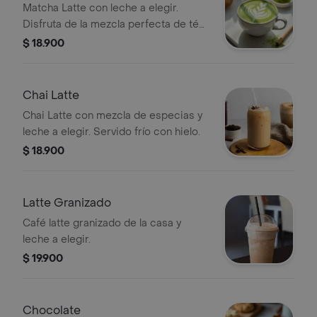
Matcha Latte con leche a elegir.
Disfruta de la mezcla perfecta de té
matcha y leche.
$ 18.900
Chai Latte
Chai Latte con mezcla de especias y
leche a elegir. Servido frío con hielo.
$ 18.900
Latte Granizado
Café latte granizado de la casa y
leche a elegir.
$ 19.900
Chocolate