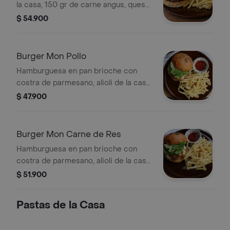
la casa, 150 gr de carne angus, queso
cheddar, lechuga, pepinillos hechos
$ 54.900
en casa y tomate acompañado de
papas a la francesa.
Burger Mon Pollo
Hamburguesa en pan brioche con
costra de parmesano, alioli de la casa,
pechuga de pollo asada, mermelada
$ 47.900
de cebollas, queso mozzarella, rúgula,
aceite de oliva y papas a la francesa.
Burger Mon Carne de Res
Hamburguesa en pan brioche con
costra de parmesano, alioli de la casa,
150 gr de carne angus, mermelada de
$ 51.900
cebollas, queso mozzarella, rúgula,
aceite de oliva y papas a la francesa.
Pastas de la Casa