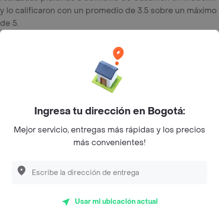
y lo calificaron con un promedio de 3.5 sobre un máximo
de 5.
Del total de Restaurantes, Casamon es uno de los más
importantes en Medellín con 3.5 de rating sobre un
máximo de 5.
Top Marcas y Cadenas de Restaurantes
Ingresa tu dirección en Bogotá:
Mejor servicio, entregas más rápidas y los precios
Encuéntranos en estos países
más convenientes!
App Store
Google play
AppGallery
Usar mi ubicación actual