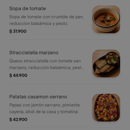
Sopa de tomate
Sopa de tomate con crumble de pan,
reduccion balsámica y pesto.
$ 31.900
Stracciatella marzano
Queso stracciatella con tomate san
marzano, reducción balsámica, pesto
y pan de masa madre tostado.
$ 44.900
Patatas casamon serrano
Papas con jamón serrano, pimienta
cayena, alioli de la casa y tomatina.
$ 42.900