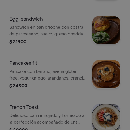
Egg-sandwich
Sándwich en pan brioche con costra
de parmesano, huevo, queso cheddar,
tocineta y salsa a base de sriracha.
$ 31.900
Pancakes fit
Pancake con banano, avena gluten
free, yogur griego, arándanos, granola
y miel de abejas.
$ 34.900
French Toast
Delicioso pan remojado y horneado a
la perfección acompañado de una
crema de mascarpone fresas,