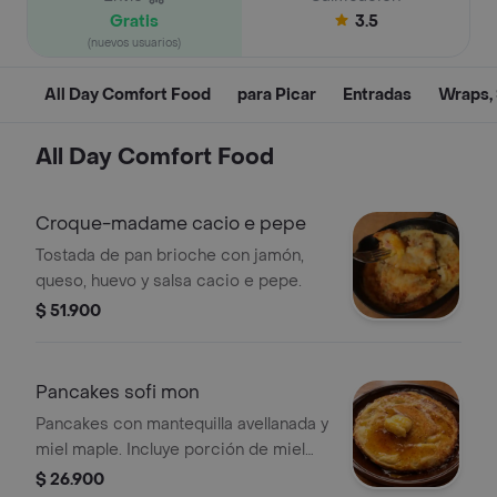
Gratis
3.5
(nuevos usuarios)
All Day Comfort Food
para Picar
Entradas
Wraps,
All Day Comfort Food
Croque-madame cacio e pepe
Tostada de pan brioche con jamón,
queso, huevo y salsa cacio e pepe.
$ 51.900
Pancakes sofi mon
Pancakes con mantequilla avellanada y
miel maple. Incluye porción de miel
aparte.
$ 26.900