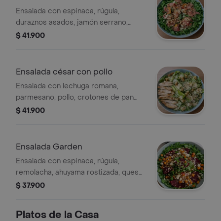
Ensalada con espinaca, rúgula,
duraznos asados, jamón serrano,
nueces caramelizadas, queso feta,
$ 41.900
stracciatella y reducción balsámica.
Ensalada césar con pollo
Ensalada con lechuga romana,
parmesano, pollo, crotones de pan
masa madre, salsa césar fit a base de
$ 41.900
tahini y yogurt griego.
Ensalada Garden
Ensalada con espinaca, rúgula,
remolacha, ahuyama rostizada, queso
feta, nueces y vinagreta de la casa.
$ 37.900
Platos de la Casa