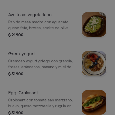
Avo toast vegetariano
Pan de masa madre con aguacate,
queso feta, brotes, aceite de oliva,
pepperoncino, limón y sal.
$ 21.900
Greek yogurt
Cremoso yogurt griego con granola,
fresas, arándanos, banano y miel de
abejas.
$ 31.900
Egg-Croissant
Croissant con tomate san marzzano,
huevo, queso mozzarella y rúgula en
aceite de oliva.
$ 31.900