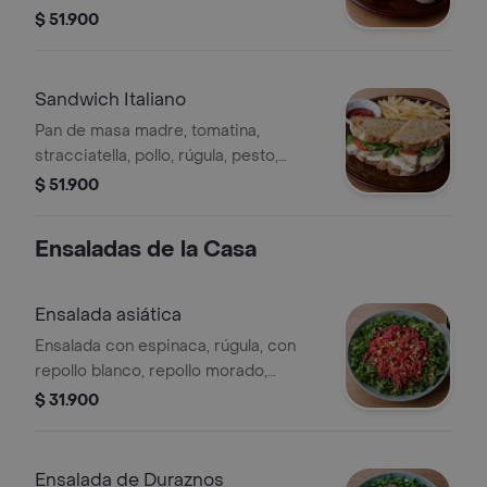
romana, pollo, parmessano y crutones
$ 51.900
horneados de masa madre.
acompañado de la ensalada de la
casa o papas a la francesa.
Sandwich Italiano
Pan de masa madre, tomatina,
stracciatella, pollo, rúgula, pesto,
tomate y reducción de vinagre
$ 51.900
balsámico. acompañado de la
ensalada de la casa o papas a la
Ensaladas de la Casa
francesa.
Ensalada asiática
Ensalada con espinaca, rúgula, con
repollo blanco, repollo morado,
zanahoria y pepino encurtidos,
$ 31.900
finalizada con marañones, vinagreta
de limón y cremoso de mani.
Ensalada de Duraznos