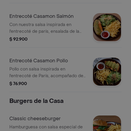
Entrecoté Casamon Salmón
Con nuestra salsa inspirada en
l'entrecoté de parís, ensalada de la
casa con salsa de la casa y papas a la
$ 92.900
francesa.
Entrecoté Casamon Pollo
Pollo con salsa inspirada en
l'entrecoté de París, acompañado de
ensalada de la casa y papas a la
$ 76.900
francesa.
Burgers de la Casa
Classic cheeseburger
Hamburguesa con salsa especial de