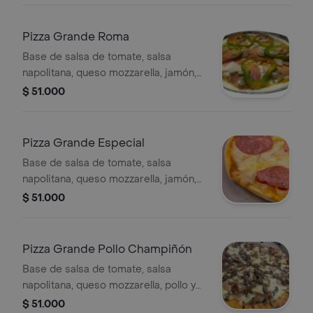
Pizza Grande Roma
Base de salsa de tomate, salsa
napolitana, queso mozzarella, jamón,
pepperoni, pimentón y champiñones,
$ 51.000
12 porciones, 42 cm.
Pizza Grande Especial
Base de salsa de tomate, salsa
napolitana, queso mozzarella, jamón,
salami y pepperoni, 12 porciones, 42
$ 51.000
cm.
Pizza Grande Pollo Champiñón
Base de salsa de tomate, salsa
napolitana, queso mozzarella, pollo y
champiñones, 12 porciones, 42 cm.
$ 51.000