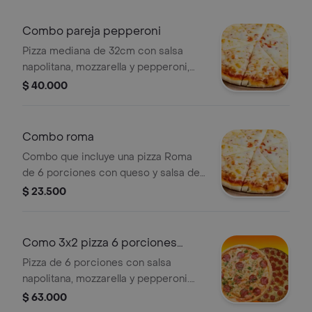
Combo pareja pepperoni
Pizza mediana de 32cm con salsa
napolitana, mozzarella y pepperoni,
acompañada de una gaseosa de litro.
$ 40.000
Combo roma
Combo que incluye una pizza Roma
de 6 porciones con queso y salsa de
tomate, y una gaseosa de 250 ml.
$ 23.500
Como 3x2 pizza 6 porciones
pepperoni
Pizza de 6 porciones con salsa
napolitana, mozzarella y pepperoni.
Oferta 3x2.
$ 63.000