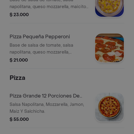
napolitana, queso mozzarella, maicitos
y tocineta, 6 porciones, 22 cm.
$ 23.000
Pizza Pequeña Pepperoni
Base de salsa de tomate, salsa
napolitana, queso mozzarella,
pepperoni y lluvia de orégano, 6
$ 21.000
porciones, 22 cm.
Pizza
Pizza Grande 12 Porciones De
42cm Con Maiz Y Salchicha
Salsa Napolitana, Mozzarella, Jamon,
Gratis
Maiz Y Salchicha.
$ 55.000