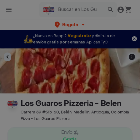
Bogotá
Regístrate
¿Nuevo en Rappi?
y disfruta de
envíos gratis por semanas
Aplican TyC
Los Guaros Pizzeria - Belen
Carrera 89 #31b-60, Belén, Medellín, Antioquia, Colombia
Pizza - Los Guaros Pizzeria
Envío
Gratis