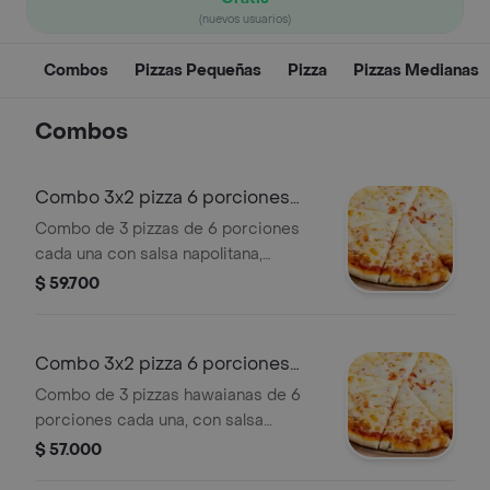
(nuevos usuarios)
Combos
Pizzas Pequeñas
Pizza
Pizzas Medianas
Combos
Combo 3x2 pizza 6 porciones
jamón queso
Combo de 3 pizzas de 6 porciones
cada una con salsa napolitana,
mozzarella y jamón.
$ 59.700
Combo 3x2 pizza 6 porciones
hawaiana
Combo de 3 pizzas hawaianas de 6
porciones cada una, con salsa
napolitana, mozzarella, jamón y piña
$ 57.000
caramelizada.