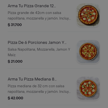
Arma Tu Pizza Grande 12
Porciones De 42cm
Pizza grande de 42cm con salsa
napolitana, mozzarella y jamón. Incluye
12 porciones.
$ 31.700
Pizza De 6 Porciones Jamon Y
Queso Con Maiz Gratis
Salsa Napolitana, Mozzarella, Jamon Y
Maiz.
$ 21.000
Arma Tu Pizza Mediana 8
Porciones De 32cm
Pizza mediana de 32 cm con salsa
napolitana, mozzarella y jamón. Incluye
8 porciones.
$ 42.000