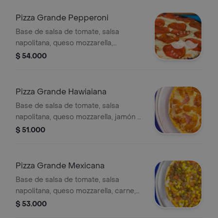
Pizza Grande Pepperoni
Base de salsa de tomate, salsa
napolitana, queso mozzarella,
pepperoni y lluvia de orégano, 12
$ 54.000
porciones, 42 cm.
Pizza Grande Hawiaiana
Base de salsa de tomate, salsa
napolitana, queso mozzarella, jamón y
piña caramelizada, 12 porciones, 42
$ 51.000
cm.
Pizza Grande Mexicana
Base de salsa de tomate, salsa
napolitana, queso mozzarella, carne,
maicitos, cebolla, tomate chonto y
$ 53.000
jalapeño, 12 porciones, 42 cm.