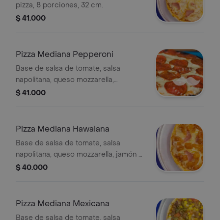
pizza, 8 porciones, 32 cm.
$ 41.000
Pizza Mediana Pepperoni
Base de salsa de tomate, salsa
napolitana, queso mozzarella,
pepperoni y lluvia de orégano, 8
$ 41.000
porciones, 32 cm.
Pizza Mediana Hawaiana
Base de salsa de tomate, salsa
napolitana, queso mozzarella, jamón y
piña caramelizada, 8 porciones, 32
$ 40.000
cm.
Pizza Mediana Mexicana
Base de salsa de tomate, salsa