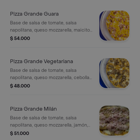
Pizza Grande Guara
Base de salsa de tomate, salsa
napolitana, queso mozzarella, maicitos
y tocineta, 12 porciones, 42 cm.
$ 54.000
Pizza Grande Vegetariana
Base de salsa de tomate, salsa
napolitana, queso mozzarella, cebolla,
pimentón, aceitunas y champiñones,
$ 48.000
12 porciones, 42 cm.
Pizza Grande Milán
Base de salsa de tomate, salsa
napolitana, queso mozzarella, jamón,
champiñones y tocineta, 12 porciones,
$ 51.000
42 cm.