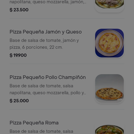
napolitana, queso mozzarella, jamón,
champiñones y tocineta, 6 porciones,
$ 23.500
22 cm.
Pizza Pequeña Jamón y Queso
Base de salsa de tomate, jamón y
pizza, 6 porciones, 22 cm.
$ 19.900
Pizza Pequeño Pollo Champiñón
Base de salsa de tomate, salsa
napolitana, queso mozzarella, pollo y
champiñones, 6 porciones, 22 cm.
$ 25.000
Pizza Pequeña Roma
Base de salsa de tomate, salsa