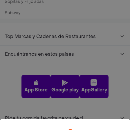
Sopitas y Frijoladas
Subway
Top Marcas y Cadenas de Restaurantes
Encuéntranos en estos países
App Store
Google play
AppGallery
Pide tu comida favorita cerca de ti