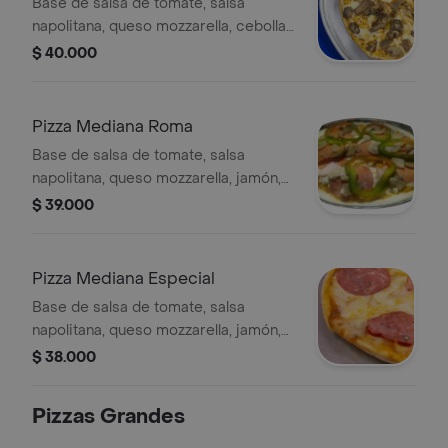
Base de salsa de tomate, salsa
napolitana, queso mozzarella, cebolla,
pimentón, aceitunas y champiñones, 8
$ 40.000
porciones, 32 cm.
Pizza Mediana Roma
Base de salsa de tomate, salsa
napolitana, queso mozzarella, jamón,
pepperoni, pimentón y champiñones,
$ 39.000
8 porciones, 32 cm.
Pizza Mediana Especial
Base de salsa de tomate, salsa
napolitana, queso mozzarella, jamón,
salami y pepperoni, 8 porciones, 32
$ 38.000
cm.
Pizzas Grandes