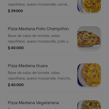
napolitana, queso mozzarella, carne,
maicitos, cebolla, tomate chonto y
$ 39.000
jalapeño, 8 porciones, 32 cm.
Pizza Mediana Pollo Champiñón
Base de salsa de tomate, salsa
napolitana, queso mozzarella, pollo y
champiñones, 8 porciones, 32 cm.
$ 40.000
Pizza Mediana Guara
Base de salsa de tomate, salsa
napolitana, queso mozzarella, maicitos
y tocineta, 8 porciones, 32 cm.
$ 40.000
Pizza Mediana Vegetariana