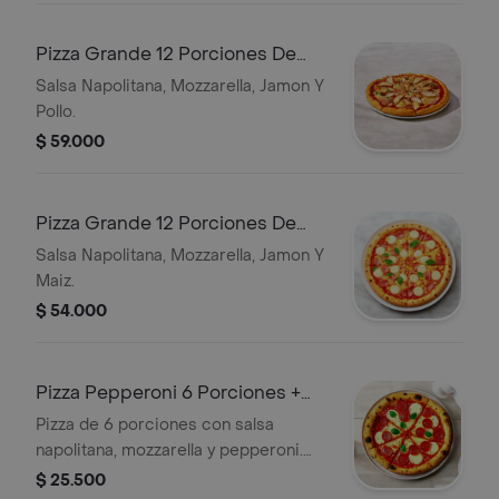
Pizza Grande 12 Porciones De
42cm Con Pollo Gratis
Salsa Napolitana, Mozzarella, Jamon Y
Pollo.
$ 59.000
Pizza Grande 12 Porciones De
42cm Con Maiz Gratis
Salsa Napolitana, Mozzarella, Jamon Y
Maiz.
$ 54.000
Pizza Pepperoni 6 Porciones +
Gaseosas 250ml
Pizza de 6 porciones con salsa
napolitana, mozzarella y pepperoni.
Incluye gaseosa de 250 ml.
$ 25.500