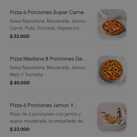
Pizza 6 Porciones Super Carne
Salsa Napolitana, Mozzarella, Jamon,
Carne, Pollo, Tocineta, Pepperoni,
Salami.
$ 32.000
Pizza Mediana 8 Porciones De
32cm Con Maiz Y Tocineta Gratis
Salsa Napolitana, Mozzarella, Jamon,
Maiz Y Tocineta
$ 40.000
Pizza 6 Porciones Jamon Y
Queso + 250ml
Pizza de 6 porciones con jamón y
queso mozzarella, acompañada de
salsa napolitana. Incluye bebida de
$ 23.000
250 ml.