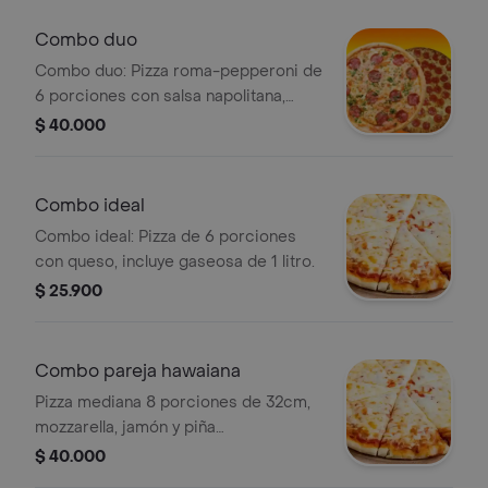
Combo duo
Combo duo: Pizza roma-pepperoni de
6 porciones con salsa napolitana,
mozzarella, jamón, champiñón,
$ 40.000
pimentón y pepperoni. Incluye 2
gaseosas de 250 ml.
Combo ideal
Combo ideal: Pizza de 6 porciones
con queso, incluye gaseosa de 1 litro.
$ 25.900
Combo pareja hawaiana
Pizza mediana 8 porciones de 32cm,
mozzarella, jamón y piña
caramelizada, salsa napolitana, +
$ 40.000
gaseosa de litro