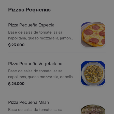
Pizzas Pequeñas
Pizza Pequeña Especial
Base de salsa de tomate, salsa
napolitana, queso mozzarella, jamón,
salami y pepperoni, 6 porciones, 22
$ 23.000
cm.
Pizza Pequeña Vegetariana
Base de salsa de tomate, salsa
napolitana, queso mozzarella, cebolla,
pimentón, aceitunas y champiñones, 6
$ 24.000
porciones, 22 cm.
Pizza Pequeña Milán
Base de salsa de tomate, salsa