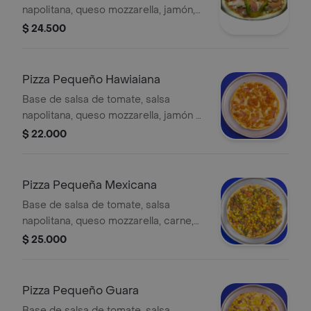
napolitana, queso mozzarella, jamón,
pepperoni, pimentón y champiñones,
$ 24.500
6 porciones, 22 cm.
Pizza Pequeño Hawiaiana
Base de salsa de tomate, salsa
napolitana, queso mozzarella, jamón y
piña caramelizada, 6 porciones, 22
$ 22.000
cm.
Pizza Pequeña Mexicana
Base de salsa de tomate, salsa
napolitana, queso mozzarella, carne,
maicitos, cebolla, tomate chonto y
$ 25.000
jalapeño, 6 porciones, 22 cm.
Pizza Pequeño Guara
Base de salsa de tomate, salsa