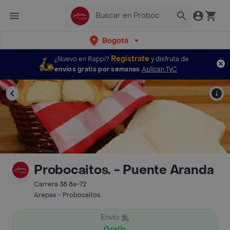
Bogotá
Regístrate
¿Nuevo en Rappi?
y disfruta de
envíos gratis por semanas
Aplican TyC
Probocaitos. - Puente Aranda
Carrera 38 8a-72
Arepas - Probocaitos.
Envío
Gratis