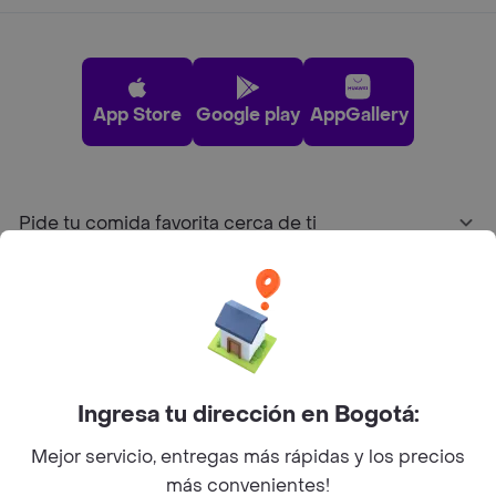
App Store
Google play
AppGallery
Pide tu comida favorita cerca de ti
Categorías
Únete a Rappi
Ingresa tu dirección en Bogotá:
Sobre Rappi
Mejor servicio, entregas más rápidas y los precios
más convenientes!
Facebook
Twitter
Instagram