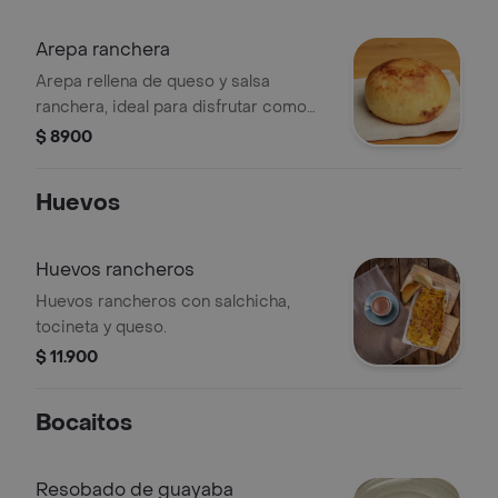
Arepa ranchera
Arepa rellena de queso y salsa
ranchera, ideal para disfrutar como
plato principal.
$ 8900
Huevos
Huevos rancheros
Huevos rancheros con salchicha,
tocineta y queso.
$ 11.900
Bocaitos
Resobado de guayaba