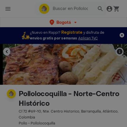
Bogotá
Regístrate
¿Nuevo en Rappi?
y disfruta de
envíos gratis por semanas
Aplican TyC
Pollolocoquilla - Norte-Centro
Histórico
Cl 72 #69-10, Nte. Centro Historico, Barranquilla, Atlántico,
Colombia
Pollo - Pollolocoquilla