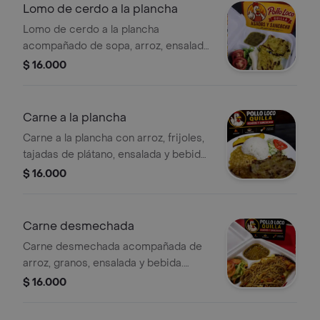
Lomo de cerdo a la plancha
Lomo de cerdo a la plancha
acompañado de sopa, arroz, ensalada,
granos, tajadas y bebida. Disponible
$ 16.000
de 10 am a 4 pm.
Carne a la plancha
Carne a la plancha con arroz, frijoles,
tajadas de plátano, ensalada y bebida.
Disponible de 10am a 4pm.
$ 16.000
Carne desmechada
Carne desmechada acompañada de
arroz, granos, ensalada y bebida.
Disponible de 10 am a 4 pm.
$ 16.000