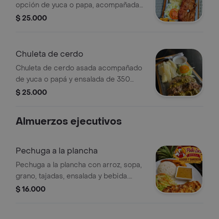
opción de yuca o papa, acompañada
de ensalada fresca.
$ 25.000
Chuleta de cerdo
Chuleta de cerdo asada acompañado
de yuca o papá y ensalada de 350
gramos
$ 25.000
Almuerzos ejecutivos
Pechuga a la plancha
Pechuga a la plancha con arroz, sopa,
grano, tajadas, ensalada y bebida.
Disponible de 10 am a 4 pm.
$ 16.000