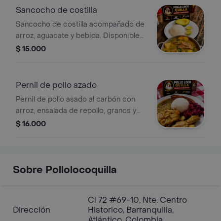
Sancocho de costilla
Sancocho de costilla acompañado de
arroz, aguacate y bebida. Disponible
de 10 am a 4 pm.
$ 15.000
Pernil de pollo azado
Pernil de pollo asado al carbón con
arroz, ensalada de repollo, granos y
plátano maduro. Incluye sopa y
$ 16.000
bebida. Disponible de 10 am a 4 pm.
Sobre Pollolocoquilla
Cl 72 #69-10, Nte. Centro
Dirección
Historico, Barranquilla,
Atlántico, Colombia