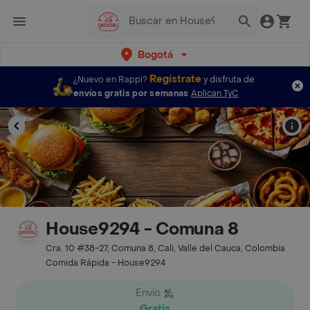
Bogotá
Regístrate
¿Nuevo en Rappi?
y disfruta de
envíos gratis por semanas
Aplican TyC
House9294 - Comuna 8
Cra. 10 #38-27, Comuna 8, Cali, Valle del Cauca, Colombia
Comida Rápida - House9294
Envío
Gratis