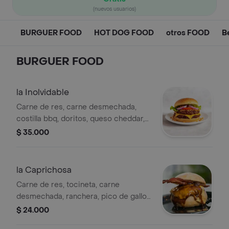
(nuevos usuarios)
BURGUER FOOD
HOT DOG FOOD
otros FOOD
B
BURGUER FOOD
la Inolvidable
Carne de res, carne desmechada,
costilla bbq, doritos, queso cheddar,
cebolla, tomate, lechuga, salsas de la
$ 35.000
casa.
la Caprichosa
Carne de res, tocineta, carne
desmechada, ranchera, pico de gallo,
queso, tomate lechuga y salsa de la
$ 24.000
casa.