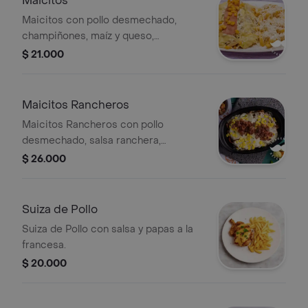
Maicitos
Maicitos con pollo desmechado,
champiñones, maíz y queso,
acompañados de papas fritas.
$ 21.000
Maicitos Rancheros
Maicitos Rancheros con pollo
desmechado, salsa ranchera,
champiñones, maíz tierno y queso
$ 26.000
fundido.
Suiza de Pollo
Suiza de Pollo con salsa y papas a la
francesa.
$ 20.000