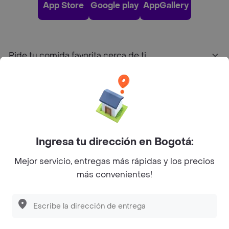
App Store
Google play
AppGallery
Pide tu comida favorita cerca de ti
Categorías
Únete a Rappi
Ingresa tu dirección en Bogotá:
Sobre Rappi
Mejor servicio, entregas más rápidas y los precios
más convenientes!
Facebook
Twitter
Instagram
©
2026
Rappi Inc. All rights reserved.