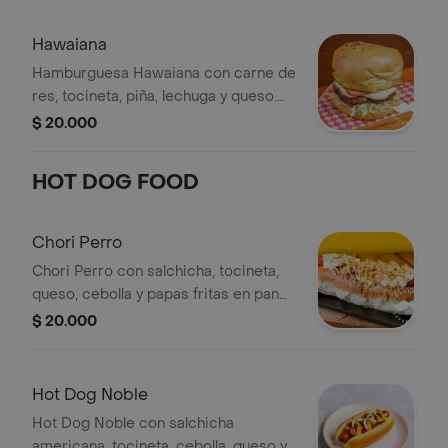
Hawaiana
Hamburguesa Hawaiana con carne de
res, tocineta, piña, lechuga y queso.
Incluye salsa especial de la casa.
$ 20.000
HOT DOG FOOD
Chori Perro
Chori Perro con salchicha, tocineta,
queso, cebolla y papas fritas en pan
con ajonjolí.
$ 20.000
Hot Dog Noble
Hot Dog Noble con salchicha
americana, tocineta, cebolla, queso y