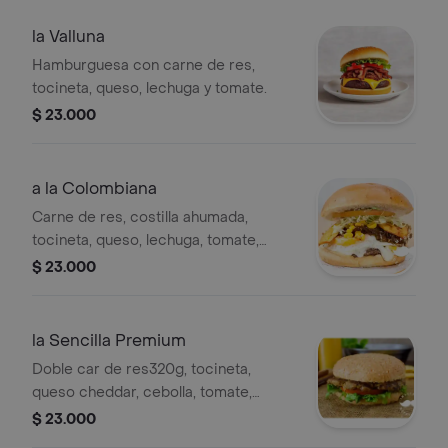
la Valluna
Hamburguesa con carne de res,
tocineta, queso, lechuga y tomate.
$ 23.000
a la Colombiana
Carne de res, costilla ahumada,
tocineta, queso, lechuga, tomate,
cebolla, salsa de la casa, huevo frito,
$ 23.000
plátano maduro y maíz tierno.
la Sencilla Premium
Doble car de res320g, tocineta,
queso cheddar, cebolla, tomate,
lechuga, salsa de la casa.
$ 23.000